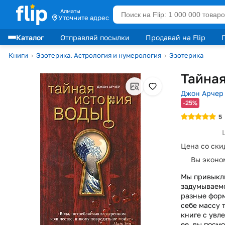
Алматы
Уточните адрес
Каталог
Отправляй посылки
Продавай на Flip
Лидеры продаж
Книги
›
Эзотерика. Астрология и нумерология
›
Эзотерика
Тайная
Джон Арчер
-25%
5
Цена со ски
Вы эконо
Мы привыкли
задумываемс
разные форм
себе массу 
книге с увл
ее, вы посм