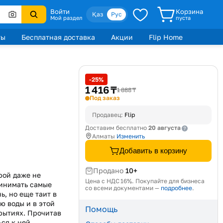
Войти
Корзина
Қаз
Рус
Мой раздел
пуста
ты
Бесплатная доставка
Акции
Flip Home
-25%
1 416 ₸
1 888 ₸
Под заказ
Продавец:
Flip
20 августа
Доставим бесплатно
Алматы
Изменить
Добавить в корзину
Продано
10+
рой даже не
Цена с НДС 16%. Покупайте для бизнеса
ринимать самые
со всеми документами —
подробнее
.
ь, но еще таит в
ю воды и в этой
Помощь
рытиях. Прочитав
ься к ней