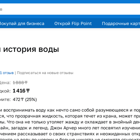
Покупай для бизнеса
Открой Flip Point
Подарочные кар
 история воды
1
отзыв
|
Подписаться на новые отзывы
Цена:
1 888 ₸
1 416 ₸
дкой:
мите:
472 ₸ (25%)
 воспринимать воду как нечто само собой разумеющееся и по
я, что прозрачная жидкость, которая течет из крана, может п
ы. Что она не только утоляет жажду и охлаждает в знойный ден
тайн, загадок и легенд. Джон Арчер много лет посвятил изучени
ечением рассказывает о своих странствиях и неожиданных отк
отрите на воду по-новому и больше никогда не сможете относит