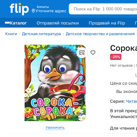
Алматы
Уточните адрес
Каталог
Отправляй посылки
Продавай на Flip
Лидеры продаж
Книги
›
Детская литература
›
Детское творчество и развлечения
Сорок
-25%
Нет отзывов
|
Цена со ски
Вы эконо
Серия:
Чита
В этой прек
Уникальност
Увеличить
Для чтения 