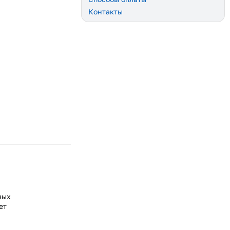
Контакты
ных
ет