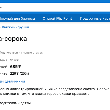
Покупай для бизнеса
Открой Flip Point
Подарочные кар
›
Книжки-игрушки
а-сорока
Подписаться на новые отзывы
Цена:
914 ₸
685 ₸
дкой:
мите:
229 ₸ (25%)
ем детям-мини
расно иллюстрированной книжке представлена сказка "Сорока
ь книжки в том, что глазки героев сказки вращаются.
родителями детям.