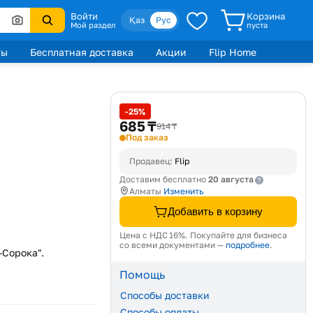
Войти
Корзина
Қаз
Рус
Мой раздел
пуста
ты
Бесплатная доставка
Акции
Flip Home
-25%
685 ₸
914 ₸
Под заказ
Продавец:
Flip
20 августа
Доставим бесплатно
Алматы
Изменить
Добавить в корзину
Цена с НДС 16%. Покупайте для бизнеса
со всеми документами —
подробнее
.
-Сорока".
Помощь
Способы доставки
Способы оплаты