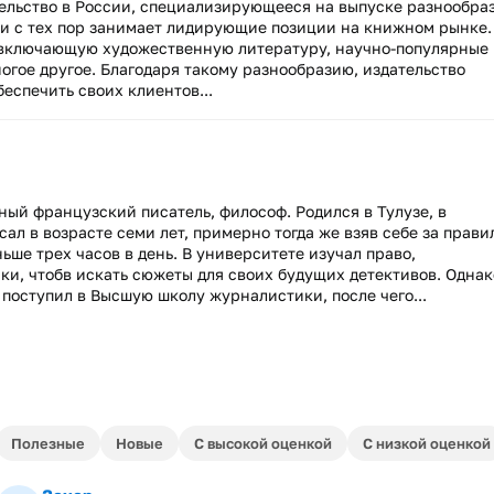
ельство в России, специализирующееся на выпуске разнообра
у и с тех пор занимает лидирующие позиции на книжном рынке.
 включающую художественную литературу, научно-популярные
ногое другое. Благодаря такому разнообразию, издательство
еспечить своих клиентов...
нный французский писатель, философ. Родился в Тулузе, в
ал в возрасте семи лет, примерно тогда же взяв себе за прави
ше трех часов в день. В университете изучал право,
и, чтобв искать сюжеты для своих будущих детективов. Однак
 поступил в Высшую школу журналистики, после чего...
Полезные
Новые
С высокой оценкой
С низкой оценкой