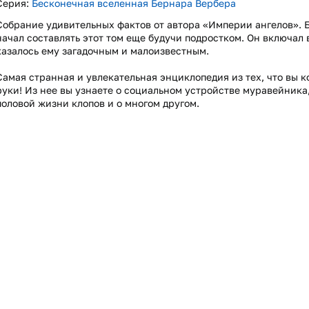
Серия:
Бесконечная вселенная Бернара Вербера
Собрание удивительных фактов от автора «Империи ангелов». 
начал составлять этот том еще будучи подростком. Он включал в 
казалось ему загадочным и малоизвестным.
Самая странная и увлекательная энциклопедия из тех, что вы к
руки! Из нее вы узнаете о социальном устройстве муравейника,
половой жизни клопов и о многом другом.