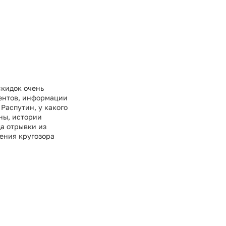
скидок очень
ментов, информации
 Распутин, у какого
ны, истории
да отрывки из
рения кругозора