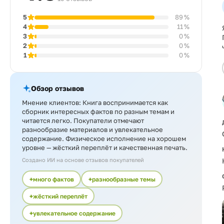
5
89 %
4
11 %
3
0 %
2
0 %
1
0 %
Обзор отзывов
Мнение клиентов: Книга воспринимается как
сборник интересных фактов по разным темам и
читается легко. Покупатели отмечают
разнообразие материалов и увлекательное
содержание. Физическое исполнение на хорошем
уровне — жёсткий переплёт и качественная печать.
Создано ИИ на основе отзывов покупателей
много фактов
разнообразные темы
жёсткий переплёт
увлекательное содержание