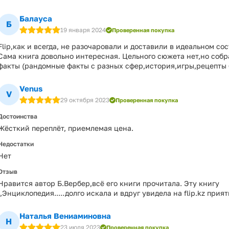
Балауса
Б
19 января 2024
Проверенная покупка
Flip,как и всегда, не разочаровали и доставили в идеальном со
Сама книга довольно интересная. Цельного сюжета нет,но соб
факты (рандомные факты с разных сфер,история,игры,рецепты б
Venus
V
29 октября 2023
Проверенная покупка
Достоинства
Жёсткий переплёт, приемлемая цена.
Недостатки
Нет
Отзыв
Нравится автор Б.Вербер,всё его книги прочитала. Эту книгу
,,Энциклопедия.....долго искала и вдруг увидела на flip.kz прия
Наталья Вениаминовна
Н
23 июля 2023
Проверенная покупка