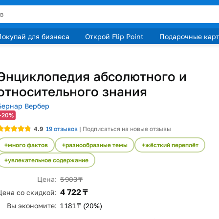
Покупай для бизнеса
Открой Flip Point
Подарочные кар
Энциклопедия абсолютного и
относительного знания
Бернар Вербер
-20%
4.9
19
отзывов
|
Подписаться на новые отзывы
много фактов
разнообразные темы
жёсткий переплёт
увлекательное содержание
Цена:
5 903 ₸
4 722 ₸
Цена со скидкой:
Вы экономите:
1 181 ₸ (20%)