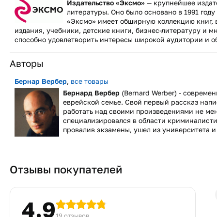
Издательство «Эксмо»
— крупнейшее издат
литературы. Оно было основано в 1991 год
«Эксмо» имеет обширную коллекцию книг,
издания, учебники, детские книги, бизнес-литературу и м
способно удовлетворить интересы широкой аудитории и об
Авторы
Бернар Вербер
,
все товары
Бернард Вербер
(Bernard Werber) - совреме
еврейской семье. Свой первый рассказ напис
работать над своими произведениями не мень
специализировался в области криминалистик
провалив экзамены, ушел из университета и
Отзывы покупателей
4.9
19 отзывов