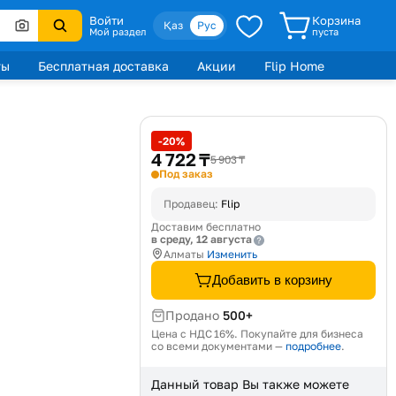
Войти
Корзина
Қаз
Рус
Мой раздел
пуста
ты
Бесплатная доставка
Акции
Flip Home
-20%
4 722 ₸
5 903 ₸
Под заказ
Продавец:
Flip
Доставим бесплатно
в среду, 12 августа
Алматы
Изменить
Добавить в корзину
Продано
500+
Цена с НДС 16%. Покупайте для бизнеса
со всеми документами —
подробнее
.
Данный товар Вы также можете