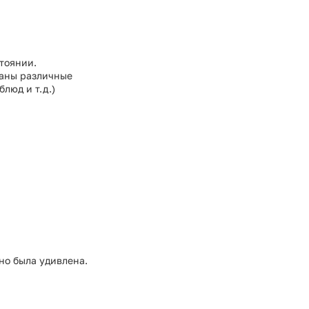
стоянии.
раны различные
люд и т.д.)
тно была удивлена.