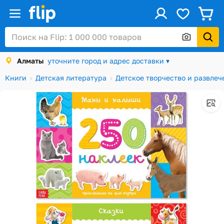
ус
Войти / Регистрация
Алматы
уточните город и адрес доставки ▾
Каталог
Книги
Детская литература
Детское творчество и развлеч
Скидки и акции
Подарочные карты
Заказы
Посылки
Алматы
Корзина
Избранное
История просмотров