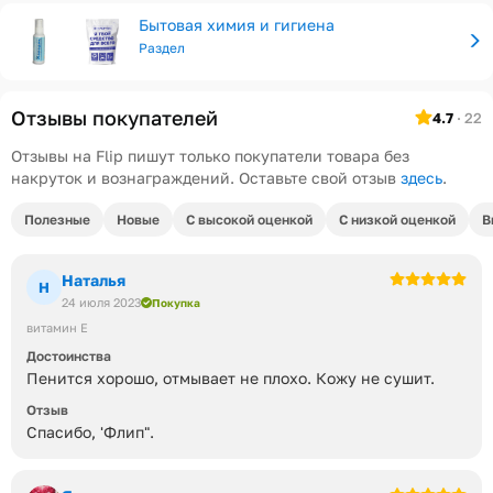
Бытовая химия и гигиена
Раздел
Отзывы покупателей
4.7
· 22
Отзывы на Flip пишут только покупатели товара без
накруток и вознаграждений. Оставьте свой отзыв
здесь
.
Полезные
Новые
С высокой оценкой
С низкой оценкой
В
Наталья
Н
24 июля 2023
Покупка
витамин Е
Достоинства
Пенится хорошо, отмывает не плохо. Кожу не сушит.
Отзыв
Спасибо, 'Флип".