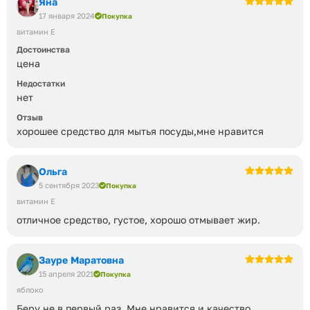
Яна
17 января 2024
Покупка
витамин Е
Достоинства
цена
Недостатки
нет
Отзыв
хорошее средство для мытья посуды,мне нравится
Ольга
5 сентября 2023
Покупка
витамин Е
отличное средство, густое, хорошо отмывает жир.
Зауре Маратовна
15 апреля 2021
Покупка
яблоко
Беру не в первый раз. Мне нравится и качество