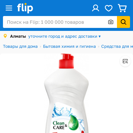
ус
Войти / Регистрация
Алматы
уточните город и адрес доставки ▾
Каталог
Товары для дома
Бытовая химия и гигиена
Средства для 
Скидки и акции
Подарочные карты
Заказы
Посылки
Алматы
Корзина
Избранное
История просмотров