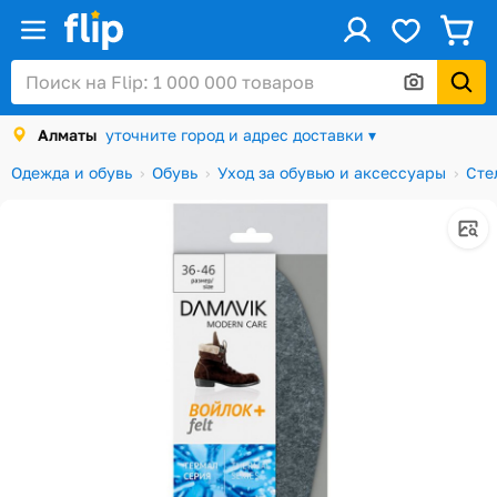
ус
Войти / Регистрация
Алматы
уточните город и адрес доставки ▾
Каталог
Одежда и обувь
Обувь
Уход за обувью и аксессуары
Сте
Скидки и акции
Подарочные карты
Заказы
Посылки
Алматы
Корзина
Избранное
История просмотров