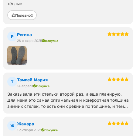
тёплые
Полезно
2
Регина
Р
26 января 2025
Покупка
Тампей Мария
Т
14 апреля
Покупка
Заказывала эти стельки второй раз, и еще планирую.
Для меня это самая оптимальная и комфортная толщина
зимних стелек, то есть они средние по толщине, и тем
самым не забирают критически внутренний объем в
обуви, и ноге комфортно, и тепло. Что еще важно,
Жанара
резиновые точки с изнанки стелек не дают им
Ж
скользить в обуви.
1 октября 2025
Покупка