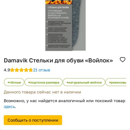
Помощь
Способы доставки
Способы оплаты
Damavik Стельки для обуви «Войлок»
4.9
21 отзыв
тёплые
подгонка размера
натуральный войлок
резиновые 
Данного товара сейчас нет в наличии
Возможно, у нас найдется аналогичный или похожий товар
здесь
.
Сообщить о поступлении