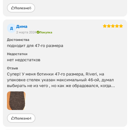
Сразу ощущается тепло и комфорт стопам .
Полезно
5
Спасибо Flip.kz и производителям ! Рекомендую .
Дима
Д
2 марта 2024
Покупка
Достоинства
подходит для 47-го размера
Недостатки
нет недостатков
Отзыв
Супер! У меня ботинки 47-го размера, Riveri, на
упаковке стелек указан максимальный 46-ой, думал
выбирать не из чего , но как же обрадовался, когда
сложил родные изношенные стельки с новыми - они
один в один по размеру, белорусские даже чуть шире на
миллиметр. Толщина примерно 3мм, обратная сторона с
резиновыми точками
Полезно
4