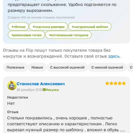
предотвращает скольжение. Удобно подгоняются по
размеру вырезанием.
Создано ИИ на основе отзывов покупателей
тёплые
подгонка размера
натуральный войлок
резиновые точки
оптимальная толщина
Отзывы на Flip пишут только покупатели товара без
накруток и вознаграждений. Оставьте свой отзыв
здесь
.
Полезные
Новые
С высокой оценкой
С низкой оценкой
С
Станислав Алексеевич
18 декабря 2022
Покупка
Недостатки
Нет
Отзыв
Стельки понравились , очень хорошие , полностью
соответствуют описанию и характеристикам . Легко
вырезал нужный размер по шаблону . вложил в обувь .