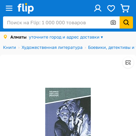
ус
Войти / Регистрация
Алматы
уточните город и адрес доставки ▾
Каталог
Книги
Художественная литература
Боевики, детективы и
Скидки и акции
Подарочные карты
Заказы
Посылки
Алматы
Корзина
Избранное
История просмотров