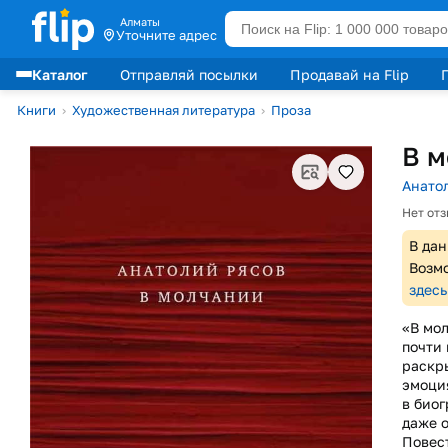
Алматы
Уточните адрес
Каталог
Отправляй посылки
Продавай на Flip
Лидеры продаж
Книги
›
Художественная литература
›
Проза
В м
Анато
Нет от
В дан
Возмо
здесь
«В мол
почти 
раскр
эмоци
в биог
даже 
Повес