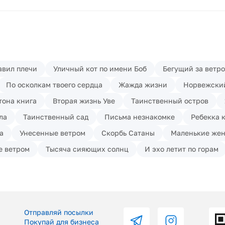
авил плечи
Уличный кот по имени Боб
Бегущий за ветр
По осколкам твоего сердца
Жажда жизни
Норвежски
тона книга
Вторая жизнь Уве
Таинственный остров
ла
Таинственный сад
Письма незнакомке
Ребекка 
а
Унесенные ветром
Скорбь Сатаны
Маленькие же
е ветром
Тысяча сияющих солнц
И эхо летит по горам
Отправляй посылки
Покупай для бизнеса