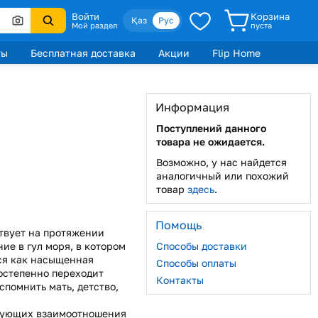
Войти
Корзина
Қаз
Рус
Мой раздел
пуста
ты
Бесплатная доставка
Акции
Flip Home
Информация
Поступлений данного
товара не ожидается.
Возможно, у нас найдется
аналогичный или похожий
товар
здесь
.
Помощь
ствует на протяжении
ние в гул моря, в котором
Способы доставки
ся как насыщенная
Способы оплаты
остепенно переходит
Контакты
помнить мать, детство,
едующих взаимоотношения