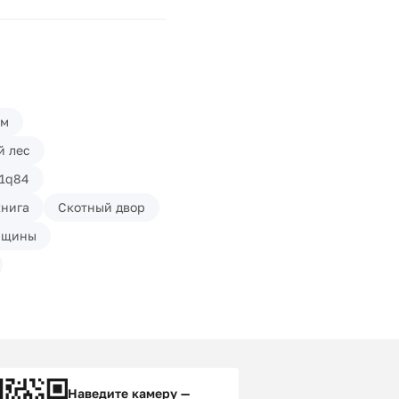
ом
й лес
1q84
книга
Скотный двор
нщины
Наведите камеру —