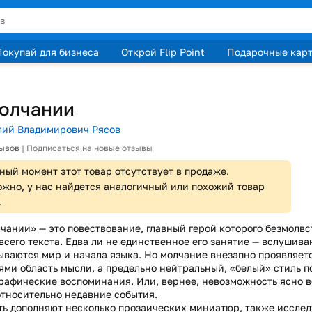
Покупай для бизнеса
Открой Flip Point
Подарочные кар
олчании
лий Владимирович Рясов
зывов
|
Подписаться на новые отзывы
ный момент этот товар отсутствует в продаже.
жно, у нас найдется аналогичный или похожий товар
.
чании» — это повествование, главный герой которого безмолв
всего текста. Едва ли не единственное его занятие — вслушива
ываются мир и начала языка. Но молчание внезапно проявляет
ями область мысли, а предельно нейтральный, «белый» стиль п
рафические воспоминания. Или, вернее, невозможность ясно вс
относительно недавние события.
ть дополняют несколько прозаических миниатюр, также иссл