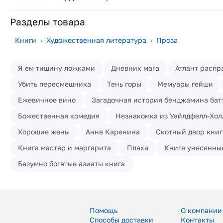
Разделы товара
Книги
›
Художественная литература
›
Проза
Я ем тишину ложками
Дневник мага
Атлант распр
Убить пересмешника
Тень горы
Мемуары гейши
Ежевичное вино
Загадочная история бенджамина бат
Божественная комедия
Незнакомка из Уайлдфелл-Хол
Хорошие жены
Анна Каренина
Скотный двор книг
Книга мастер и маргарита
Плаха
Книга унесенны
Безумно богатые азиаты книга
Помощь
О компании
Способы доставки
Контакты