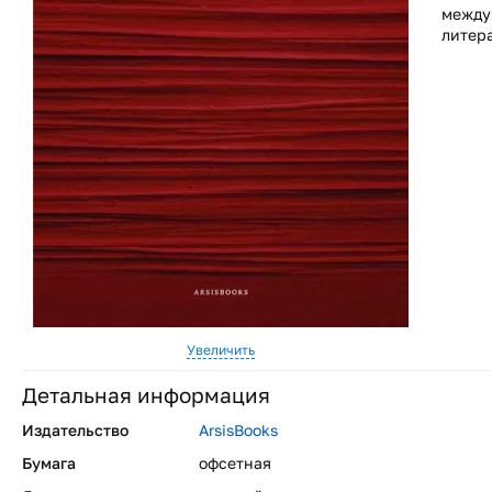
между
литер
Увеличить
Детальная информация
Издательство
ArsisBooks
Бумага
офсетная