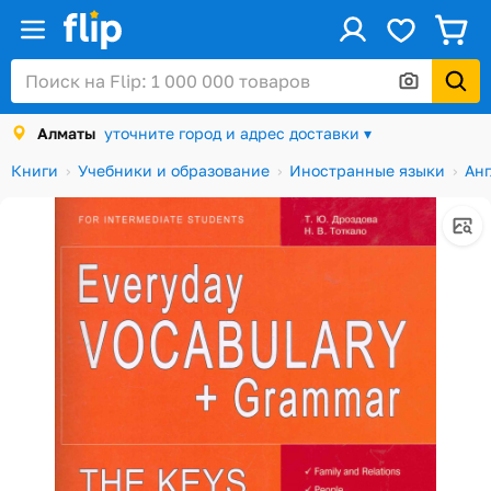
ус
Войти / Регистрация
Алматы
уточните город и адрес доставки ▾
Каталог
Книги
Учебники и образование
Иностранные языки
Анг
Скидки и акции
Подарочные карты
Заказы
Посылки
Алматы
Корзина
Избранное
История просмотров