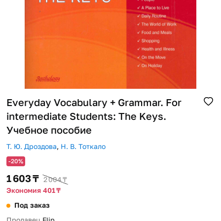
Помощь
Способы доставки
Способы оплаты
Everyday Vocabulary + Grammar. For
intermediate Students: The Keys.
Учебное пособие
Т. Ю. Дроздова
,
Н. В. Тоткало
-20%
1 603 ₸
2 004 ₸
Экономия 401 ₸
Под заказ
Продавец
Flip