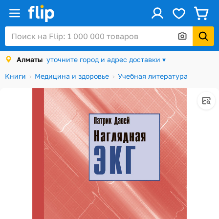
ус
Войти / Регистрация
Алматы
уточните город и адрес доставки ▾
Каталог
Книги
Медицина и здоровье
Учебная литература
Скидки и акции
Подарочные карты
Заказы
Посылки
Алматы
Корзина
Избранное
История просмотров