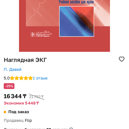
Помощь
Способы доставки
Способы оплаты
Наглядная ЭКГ
П. Давей
5.0
1 отзыв
-25%
16 344 ₸
21 792 ₸
Экономия 5 448 ₸
Под заказ
Продавец
Flip