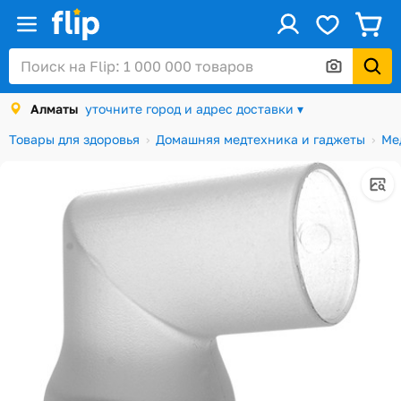
ус
Войти / Регистрация
Алматы
уточните город и адрес доставки ▾
Каталог
Товары для здоровья
Домашняя медтехника и гаджеты
Ме
Скидки и акции
Подарочные карты
Заказы
Посылки
Алматы
Корзина
Избранное
История просмотров