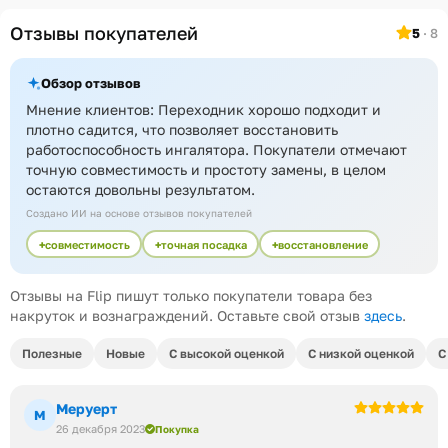
Отзывы покупателей
5
· 8
Обзор отзывов
Мнение клиентов: Переходник хорошо подходит и
плотно садится, что позволяет восстановить
работоспособность ингалятора. Покупатели отмечают
точную совместимость и простоту замены, в целом
остаются довольны результатом.
Создано ИИ на основе отзывов покупателей
совместимость
точная посадка
восстановление
Отзывы на Flip пишут только покупатели товара без
накруток и вознаграждений. Оставьте свой отзыв
здесь
.
Полезные
Новые
С высокой оценкой
С низкой оценкой
С
Меруерт
М
26 декабря 2023
Покупка