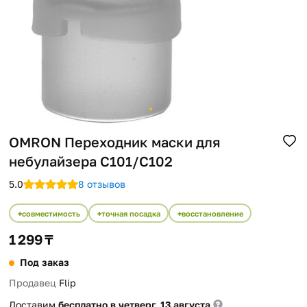
Помощь
Способы доставки
Способы оплаты
OMRON Переходник маски для
небулайзера C101/C102
5.0
8 отзывов
совместимость
точная посадка
восстановление
1 299 ₸
Под заказ
Продавец
Flip
Доставим
бесплатно в четверг, 13 августа