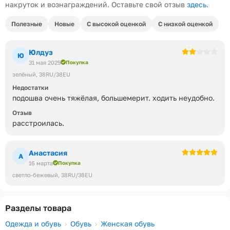
накруток и вознаграждений. Оставьте свой отзыв
здесь
.
Полезные
Новые
С высокой оценкой
С низкой оценкой
Юлдуз
Ю
31 мая 2025
Покупка
зелёный
38RU/38EU
Недостатки
подошва очень тяжёлая, большемерит. ходить неудобно.
Отзыв
расстроилась.
Анастасия
А
16 марта
Покупка
светло-бежевый
38RU/38EU
Разделы товара
Одежда и обувь
Обувь
Женская обувь