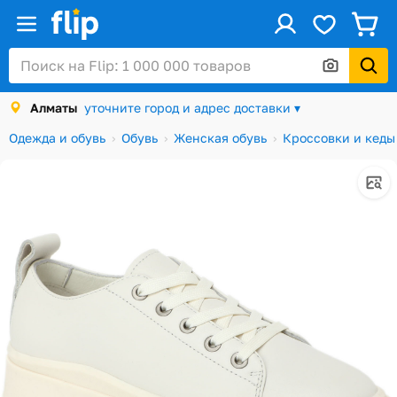
ус
Войти / Регистрация
Алматы
уточните город и адрес доставки ▾
Каталог
Одежда и обувь
Обувь
Женская обувь
Кроссовки и кеды
Скидки и акции
Подарочные карты
Заказы
Посылки
Алматы
Корзина
Избранное
История просмотров