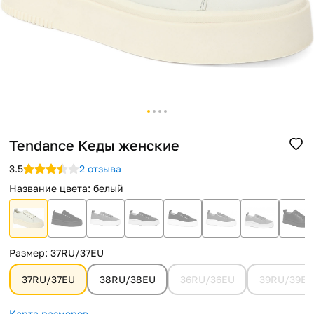
Помощь
Способы доставки
Способы оплаты
Tendance Кеды женские
3.5
2 отзыва
Название цвета
:
белый
Размер
:
37RU/37EU
37RU/37EU
38RU/38EU
36RU/36EU
39RU/39EU
Карта размеров