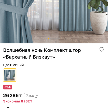
Помощь
Способы доставки
Способы оплаты
Волшебная ночь Комплект штор
«Бархатный Блэкаут»
Цвет
:
синий
-25%
26 286 ₸
35 048 ₸
Экономия 8 762 ₸