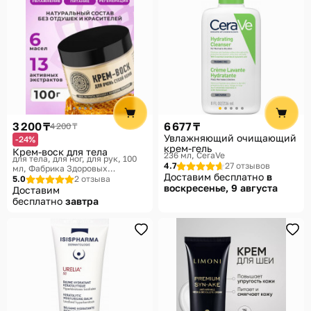
3 200 ₸
6 677 ₸
4 200 ₸
Увлажняющий очищающий
-24%
крем-гель
Крем-воск для тела
236 мл
CeraVe
для тела, для ног, для рук, 100
4.7
27 отзывов
мл
Фабрика Здоровых
Доставим бесплатно
в
Продуктов
5.0
2 отзыва
воскресенье, 9 августа
Доставим
бесплатно
завтра