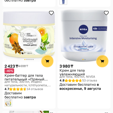
бесплатно
завтра
2 423 ₸
3 980 ₸
4 038 ₸
Крем для тела
-40%
увлажняющий
Крем-баттер для тела
для тела, 400 мл
NIVEA
питательный «Пряный
4.8
53 отзыва
для тела, 300 мл
Индекс
цитрус»
Доставим бесплатно
в
натуральности, Ichthyonella,
воскресенье, 9 августа
Времена года
4.7
14 отзывов
Доставим
бесплатно
завтра