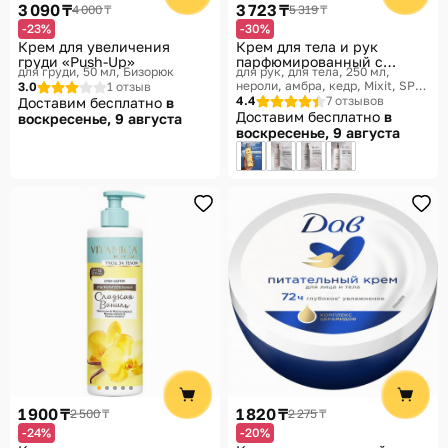
3 090 ₸
3 723 ₸
4 000 ₸
5 319 ₸
-23%
-30%
Крем для увеличения
Крем для тела и рук
груди «Push-Up»
парфюмированный с
для груди, 50 мл
Бизорюк
для рук, для тела, 250 мл,
ароматом нероли, амбры и
нероли, амбра, кедр
Mixit, SPA
3.0
1 отзыв
кедра «Neroli & Amber,
Rituals
4.4
7 отзывов
Доставим бесплатно
в
Cedarwood Hand & Body
Доставим бесплатно
в
воскресенье, 9 августа
Cream»
воскресенье, 9 августа
1 900 ₸
1 820 ₸
2 500 ₸
2 275 ₸
-24%
-20%