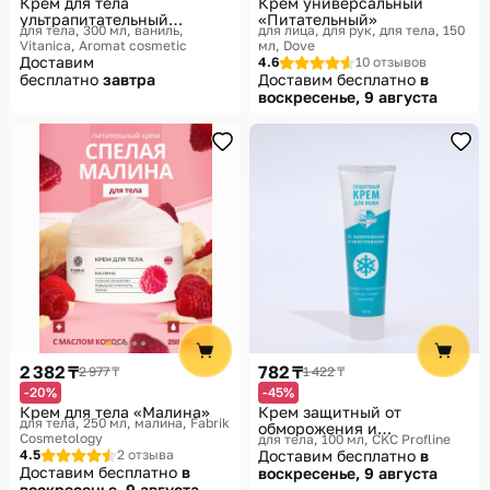
Крем для тела
Крем универсальный
ультрапитательный
«Питательный»
для тела, 300 мл, ваниль
для лица, для рук, для тела, 150
«Сладкая ваниль»
Vitanica, Aromat cosmetic
мл
Dove
Доставим
4.6
10 отзывов
бесплатно
завтра
Доставим бесплатно
в
воскресенье, 9 августа
2 382 ₸
782 ₸
2 977 ₸
1 422 ₸
-20%
-45%
Крем для тела «Малина»
Крем защитный от
для тела, 250 мл, малина
Fabrik
обморожения и
Cosmetology
для тела, 100 мл
CKC Profline
обветривания
4.5
2 отзыва
Доставим бесплатно
в
Доставим бесплатно
в
воскресенье, 9 августа
воскресенье, 9 августа