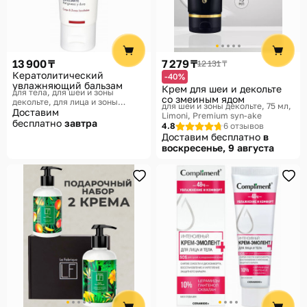
13 900 ₸
7 279 ₸
12 131 ₸
Кератолитический
-40%
увлажняющий бальзам
Крем для шеи и декольте
для тела, для шеи и зоны
со змеиным ядом
декольте, для лица и зоны
для шеи и зоны декольте, 75 мл
декольте, 40 мл
Доставим
ISIS Pharma
Limoni, Premium syn-ake
Dermatologie, Урелиа
бесплатно
завтра
4.8
6 отзывов
Доставим бесплатно
в
воскресенье, 9 августа