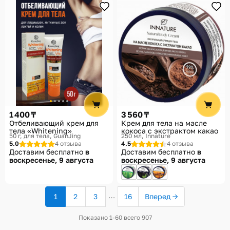
1 400 ₸
3 560 ₸
Отбеливающий крем для
Крем для тела на масле
тела «Whitening»
кокоса с экстрактом какао
50 г, для тела
GuanJing
250 мл
Innature
5.0
4 отзыва
4.5
4 отзыва
Доставим бесплатно
в
Доставим бесплатно
в
воскресенье, 9 августа
воскресенье, 9 августа
…
1
2
3
16
Вперед →
(текущая
страница)
Показано 1-60 всего 907