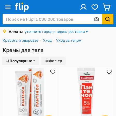
ус
Войти / Регистрация
Алматы
уточните город и адрес доставки ▾
Каталог
Красота и здоровье
Уход
Уход за телом
Скидки и акции
Кремы для тела
Подарочные карты
Популярные
Фильтр
Заказы
Посылки
Алматы
Корзина
Избранное
История просмотров