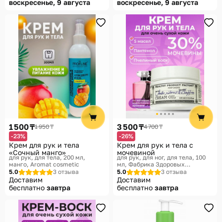
воскресенье, 9 августа
воскресенье, 9 августа
1 500 ₸
3 500 ₸
1 950 ₸
4 700 ₸
-23%
-26%
Крем для рук и тела
Крем для рук и тела с
«Сочный манго»
мочевиной
для рук, для тела, 200 мл,
для рук, для ног, для тела, 100
манго
Aromat cosmetic
мл
Фабрика Здоровых
Продуктов
5.0
3 отзыва
5.0
3 отзыва
Доставим
Доставим
бесплатно
завтра
бесплатно
завтра