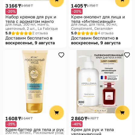
3 166 ₸
1 405 ₸
3 958 ₸
1 756 ₸
-20%
-20%
Набор кремов для рук и
Крем-эмолент для лица и
тела с ароматом манго
тела «Интенсивный»
для лица, 300 мл, манго,
для лица, для тела, 50 мл
цветочный, 2 шт.
La Fabrique
Compliment, Ceramide+
5.0
2 отзыва
5.0
4 отзыва
Доставим бесплатно
в
Доставим бесплатно
в
воскресенье, 9 августа
воскресенье, 9 августа
1 608 ₸
2 860 ₸
2 144 ₸
4 767 ₸
-25%
-40%
Крем-баттер для тела и рук
Крем для рук и тела
200 мл
Вiтэкс, Роскошный уход
увлажняющий