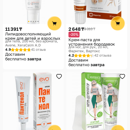
11 391 ₸
2 648 ₸
3 310 ₸
Липидовосполняющий
-20%
крем для детей и взрослых
Крем-паста для
для тела, 200 мл, без аромата
устранения бородавок
Avene, XeraCalm A.D
для ног, для рук, 20 мл
4.9
41 отзыв
Фармтек, Вартокс
Доставим
4.2
42 отзыва
бесплатно
завтра
Доставим
бесплатно
завтра