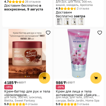
4.7
26 отзывов
для рук, для тела, 300 мл,
парфюмированный
вишня, миндаль
Apollonia
Доставим бесплатно
в
«Temptation Hand & body
4.5
2 отзыва
воскресенье, 9 августа
cream»
Доставим
бесплатно
завтра
4 185 ₸
986 ₸
4 923 ₸
1 232 ₸
-15%
-20%
Крем-баттер для рук и тела
Крем для лица и тела
«Шоколадное
антивозрастной «Sakura
для тела, 300 мл, шоколад
для лица, для тела, 200 мл,
наслаждение»
Japan Rituals. Сакура
Bielita, Sweet Fantasy
сакура
Belle Jardin, Home Spa
Японские ритуалы»
5.0
4 отзыва
5.0
3 отзыва