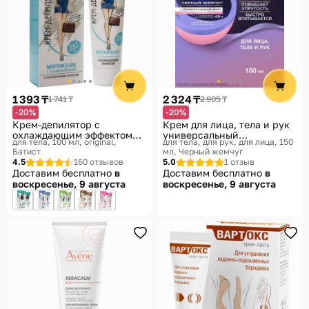
1 393 ₸
2 324 ₸
1 741 ₸
2 905 ₸
-20%
-20%
Крем-депилятор с
Крем для лица, тела и рук
охлаждающим эффектом
универсальный
для тела, 100 мл, original
для тела, для рук, для лица, 150
«Мороженое»
«Интенсивное увлажнение
Батист
мл
Черный жемчуг
кожи»
4.5
160 отзывов
5.0
1 отзыв
Доставим бесплатно
в
Доставим бесплатно
в
воскресенье, 9 августа
воскресенье, 9 августа