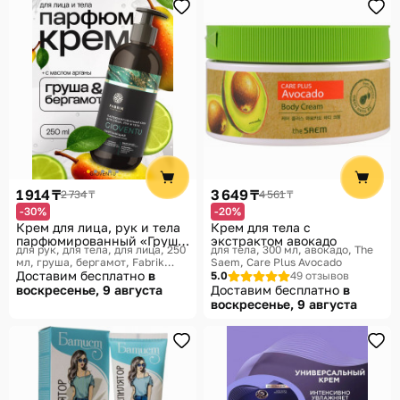
1 914 ₸
3 649 ₸
2 734 ₸
4 561 ₸
-30%
-20%
Крем для лица, рук и тела
Крем для тела с
парфюмированный «Груша
экстрактом авокадо
для рук, для тела, для лица, 250
для тела, 300 мл, авокадо
The
и бергамот»
мл, груша, бергамот
Fabrik
Saem, Care Plus Avocado
Cosmetology, Gioventu
Доставим бесплатно
в
5.0
49 отзывов
воскресенье, 9 августа
Доставим бесплатно
в
воскресенье, 9 августа