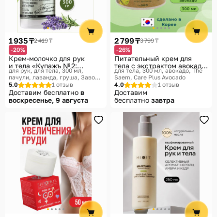
1 935 ₸
2 799 ₸
2 419 ₸
3 799 ₸
-20%
-26%
Крем-молочко для рук
Питательный крем для
и тела «Купажъ № 2:
тела с экстрактом авокадо
для рук, для тела, 300 мл,
для тела, 300 мл, авокадо
The
пачули, лаванда, цветы
«Care Plus Avocado Body
пачули, лаванда, груша
Завод
Saem, Care Plus Avocado
груши»
Cream»
Братьев Крестовниковых
5.0
1 отзыв
4.0
1 отзыв
Доставим бесплатно
в
Доставим
воскресенье, 9 августа
бесплатно
завтра