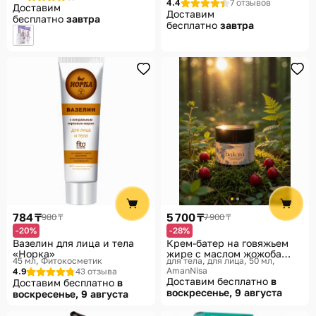
4.4
7 отзывов
Доставим
Доставим
бесплатно
завтра
бесплатно
завтра
784 ₸
5 700 ₸
980 ₸
7 900 ₸
-20%
-28%
Вазелин для лица и тела
Крем-батер на говяжьем
«Норка»
жире с маслом жожоба
45 мл
Фитокосметик
для тела, для лица, 50 мл
«Bakara»
AmanNisa
4.9
43 отзыва
Доставим бесплатно
в
Доставим бесплатно
в
воскресенье, 9 августа
воскресенье, 9 августа