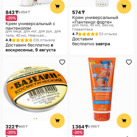
Помощь
843 ₸
574 ₸
1 054 ₸
Способы доставки
Крем универсальный
-20%
«Пантенол форте»
Крем универсальный с
для тела, 45 мл
Весна,
Способы оплаты
пантенолом
Главаптека
для лица, для ног, для рук, для
4.7
53 отзыва
тела, 40 мл
Невская
Доставим
Косметика, Пантенол
4.8
216 отзывов
бесплатно
завтра
Доставим бесплатно
в
воскресенье, 9 августа
322 ₸
1 364 ₸
403 ₸
1 705 ₸
-20%
-20%