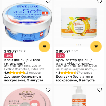
1 430 ₸
2 805 ₸
1 788 ₸
4 316 ₸
-20%
-35%
Крем для лица и тела
Крем-баттер для лица
питательный
и тела «Масло манго
для лица, для тела, 200 мл
350 г, для лица, для тела, 300
и марулы»
Eveline Cosmetics, Extra Soft
мл
Индекс натуральности,
Ichthyonella
4.9
16 отзывов
4.6
17 отзывов
Доставим бесплатно
в
Доставим бесплатно
в
воскресенье, 9 августа
воскресенье, 9 августа