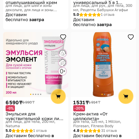
отшелушивающий крем
универсальный 5 в 1
для лица, для шеи и зоны
для лица, для рук, для тела, 300
«Супер-уход»
декольте, для лица и зоны
мл
Рецепты Бабушки Агафьи
декольте, для тела, 150 мл
Доставим
ISIS
5.0
1 отзыв
Pharma Dermatologie, Урелиа
бесплатно
завтра
Доставим
бесплатно
завтра
6 590 ₸
1 531 ₸
6 990 ₸
1 914 ₸
-6%
-20%
Эмульсия для
Крем-актив «От
чувствительной кожи лица
целлюлита»
для лица, для тела, 200 мл
для тела, 125 мл, 1 Million
и тела
Natuma
Floresan, Fitness Body
5.0
1 отзыв
4.8
31 отзыв
Доставим бесплатно
в
Доставим бесплатно
в