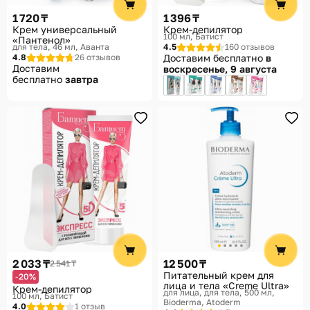
1 720 ₸
1 396 ₸
Крем универсальный
Крем-депилятор
100 мл
Батист
«Пантенол»
для тела, 46 мл
Аванта
4.5
160 отзывов
4.8
26 отзывов
Доставим бесплатно
в
Доставим
воскресенье, 9 августа
бесплатно
завтра
2 033 ₸
12 500 ₸
2 541 ₸
Питательный крем для
-20%
лица и тела «Creme Ultra»
Крем-депилятор
для лица, для тела, 500 мл
100 мл
Батист
Bioderma, Atoderm
4.0
1 отзыв