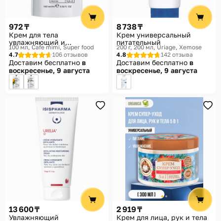
972 ₸
8 738 ₸
Крем для тела
Крем универсальный
увлажняющий и
питательный
100 мл
Cafe mimi, Super food
200 г, 200 мл
Uriage, Xemose
смягчающий
4.7
106 отзывов
4.8
142 отзыва
Доставим бесплатно
в
Доставим бесплатно
в
воскресенье, 9 августа
воскресенье, 9 августа
13 600 ₸
2 919 ₸
Увлажняющий
Крем для лица, рук и тела