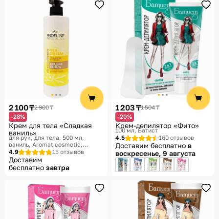
2 100 ₸
1 203 ₸
2 900 ₸
1 504 ₸
-28%
-20%
Крем для тела «Сладкая
Крем-депилятор «Фито»
100 мл
Батист
ваниль»
для рук, для тела, 500 мл,
4.5
160 отзывов
ваниль
Aromat cosmetic,
Доставим бесплатно
в
Profline
4.9
15 отзывов
воскресенье, 9 августа
Доставим
бесплатно
завтра