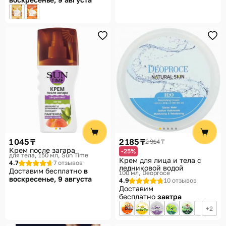
1 045 ₸
2 185 ₸
2 914 ₸
Крем после загара
-25%
для тела, 150 мл
Sun Time
Крем для лица и тела с
4.7
7 отзывов
ледниковой водой
Доставим бесплатно
в
100 мл
Deoproce
воскресенье, 9 августа
4.9
10 отзывов
Доставим
бесплатно
завтра
2