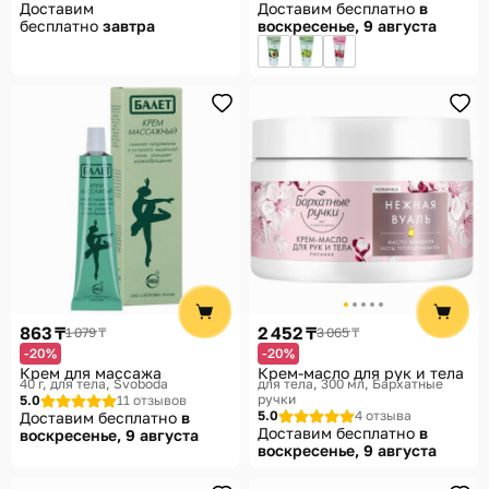
Доставим
Доставим бесплатно
в
бесплатно
завтра
воскресенье, 9 августа
863 ₸
2 452 ₸
1 079 ₸
3 065 ₸
-20%
-20%
Крем для массажа
Крем-масло для рук и тела
40 г, для тела
Svoboda
для тела, 300 мл
Бархатные
ручки
5.0
11 отзывов
5.0
4 отзыва
Доставим бесплатно
в
Доставим бесплатно
в
воскресенье, 9 августа
воскресенье, 9 августа