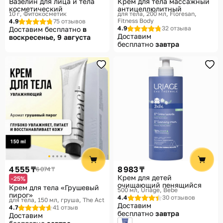
Вазелин для лица и тела
Крем для тела массажный
косметический
антицеллюлитный
10 г
Фитокосметик
для тела, 200 мл
Floresan,
Fitness Body
4.9
75 отзывов
4.9
32 отзыва
Доставим бесплатно
в
Доставим
воскресенье, 9 августа
бесплатно
завтра
4 555 ₸
8 983 ₸
6 074 ₸
Крем для детей
-25%
очищающий пенящийся
Крем для тела «Грушевый
500 мл
Uriage, Bebe
пирог»
4.4
30 отзывов
для тела, 150 мл, груша
The Act
Доставим
4.7
41 отзыв
бесплатно
завтра
Доставим