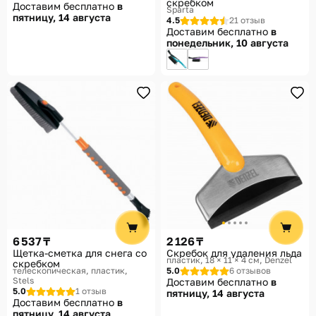
скребком
Доставим бесплатно
в
Sparta
пятницу, 14 августа
4.5
21 отзыв
Доставим бесплатно
в
понедельник, 10 августа
6 537 ₸
2 126 ₸
Щетка-сметка для снега со
Скребок для удаления льда
пластик, 18 × 11 × 4 см
Denzel
скребком
телескопическая, пластик
5.0
6 отзывов
Stels
Доставим бесплатно
в
5.0
1 отзыв
пятницу, 14 августа
Доставим бесплатно
в
пятницу, 14 августа