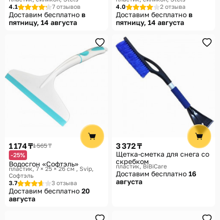
4.1
7 отзывов
4.0
2 отзыва
Доставим бесплатно
в
Доставим бесплатно
в
пятницу, 14 августа
пятницу, 14 августа
1 174 ₸
3 372 ₸
1 565 ₸
Щетка-сметка для снега со
-25%
скребком
Водосгон «Софтэль»
пластик
BiBiCare
пластик, 7 × 25 × 26 см
Svip,
Доставим бесплатно
16
Софтэль
августа
3.7
3 отзыва
Доставим бесплатно
20
августа