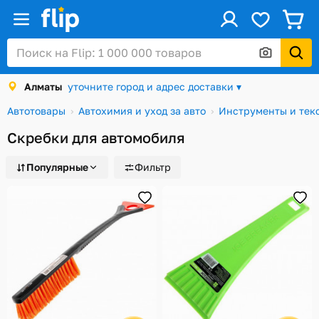
ус
Войти / Регистрация
Алматы
уточните город и адрес доставки ▾
Каталог
Автотовары
Автохимия и уход за авто
Инструменты и текс
Скидки и акции
Скребки для автомобиля
Подарочные карты
Популярные
Фильтр
Заказы
Посылки
Алматы
Корзина
Избранное
История просмотров