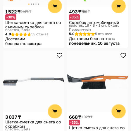
Помощь
1 522 ₸
493 ₸
2 175 ₸
759 ₸
Способы доставки
-30%
-35%
Щетка-сметка для снега со
Скребок автомобильный
Способы оплаты
пластик, 18 × 8 × 1 см
Oktan,
съемным скребком
Перезимуем
пластик
Stels
5.0
5 отзывов
4.9
53 отзыва
Доставим бесплатно
в
Доставим
понедельник, 10 августа
бесплатно
завтра
3 037 ₸
668 ₸
1 028 ₸
Щетка-сметка для снега со
-35%
скребком
Щетка-сметка для снега со
пластик
Stels