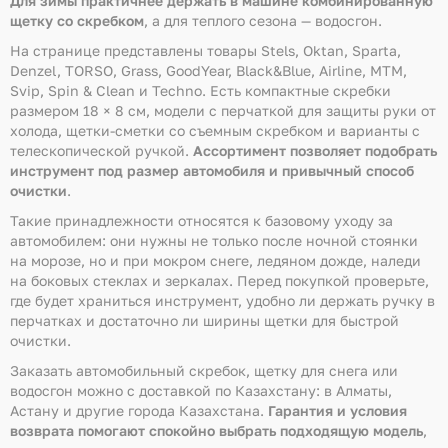
Для зимы практичнее держать в машине комбинированную
щетку со скребком
, а для теплого сезона — водосгон.
На странице представлены товары Stels, Oktan, Sparta,
Denzel, TORSO, Grass, GoodYear, Black&Blue, Airline, MTM,
Svip, Spin & Clean и Techno. Есть компактные скребки
размером 18 × 8 см, модели с перчаткой для защиты руки от
холода, щетки-сметки со съемным скребком и варианты с
телескопической ручкой.
Ассортимент позволяет подобрать
инструмент под размер автомобиля и привычный способ
очистки
.
Такие принадлежности относятся к базовому уходу за
автомобилем: они нужны не только после ночной стоянки
на морозе, но и при мокром снеге, ледяном дожде, наледи
на боковых стеклах и зеркалах. Перед покупкой проверьте,
где будет храниться инструмент, удобно ли держать ручку в
перчатках и достаточно ли ширины щетки для быстрой
очистки.
Заказать автомобильный скребок, щетку для снега или
водосгон можно с доставкой по Казахстану: в Алматы,
Астану и другие города Казахстана.
Гарантия и условия
возврата помогают спокойно выбрать подходящую модель
,