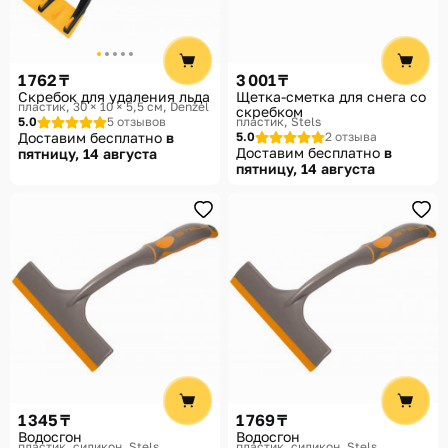
1 762 ₸
3 001 ₸
Скребок для удаления льда
Щетка-сметка для снега со
пластик, 30 × 10 × 5,5 см
Denzel
скребком
5.0
5 отзывов
пластик
Stels
Доставим бесплатно
в
5.0
2 отзыва
Доставим бесплатно
в
пятницу, 14 августа
пятницу, 14 августа
1 345 ₸
1 769 ₸
Водосгон
Водосгон
пластик, силикон
Stels
пластик, силикон
Stels