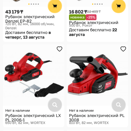
Помощь
43 179 ₸
16 802 ₸
22 403 ₸
Способы доставки
Рубанок электрический
новинка
-25%
Denzel EP-82
Рубанок электрический
720 Вт, 82 мм, 16000 об/мин
Способы оплаты
500 Вт
Рокот
Denzel
Доставим бесплатно
22
Доставим бесплатно
в
августа
четверг, 13 августа
Нет в наличии
Нет в наличии
Рубанок электрический LX
Рубанок электрический PL
PL 2006-1
3008
650 Вт, 82 мм
WORTEX
810 Вт, 82 мм
WORTEX