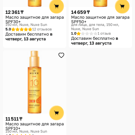
Помощь
12 361 ₸
14 659 ₸
Способы доставки
Масло защитное для загара
Масло защитное для загара
SPF30+
SPF50+
150 мл
Nuxe, Nuxe Sun
для лица, для тела, 150 мл
Способы оплаты
Nuxe, Nuxe Sun
5.0
12 отзывов
1.0
1 отзыв
Доставим бесплатно
в
Доставим бесплатно
в
четверг, 13 августа
четверг, 13 августа
11 511 ₸
Масло защитное для загара
SPF10+
150 мл
Nuxe, Nuxe Sun