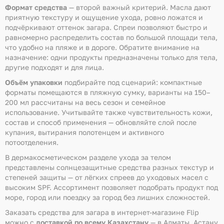
Формат средства
— второй важный критерий. Масла дают
приятную текстуру и ощущение ухода, ровно ложатся и
подчёркивают оттенок загара. Спреи позволяют быстро и
равномерно распределить состав по большой площади тела,
что удобно на пляже и в дороге. Обратите внимание на
назначение: одни продукты предназначены только для тела,
другие подходят и для лица.
Объём упаковки
подбирайте под сценарий: компактные
форматы помещаются в пляжную сумку, варианты на 150–
200 мл рассчитаны на весь сезон и семейное
использование. Учитывайте также чувствительность кожи,
состав и способ применения — обновляйте слой после
купания, вытирания полотенцем и активного
потоотделения.
В дермакосметическом разделе ухода за телом
представлены солнцезащитные средства разных текстур и
степеней защиты — от лёгких спреев до уходовых масел с
высоким SPF. Ассортимент позволяет подобрать продукт под
море, город или поездку за город без лишних сложностей.
Заказать средства для загара в интернет-магазине Flip
можно с
доставкой по всему Казахстану
— в Алматы, Астану