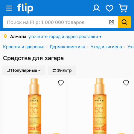
ус
Войти / Регистрация
Алматы
уточните город и адрес доставки ▾
Каталог
Красота и здоровье
Дермакосметика
Уход и гигиена
Ух
Скидки и акции
Средства для загара
Подарочные карты
Популярные
Фильтр
Заказы
Посылки
Алматы
Корзина
Избранное
История просмотров