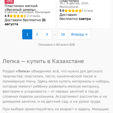
Пластилин
-25%
15 г, 6 цветов
JOVI,
Пластилин мягкий
Multicultural
«Веселый шмель»
5.0
1 отзыв
6 цветов, восковой
Юнландия
Доставим
4.5
2 отзыва
бесплатно
завтра
Доставим бесплатно
21
августа
…
1
2
3
16
Вперед →
(текущая
страница)
Показано 1-60 всего 928
Лепка — купить в Казахстане
Раздел
«Лепка»
объединяет всё, что нужно для детского
творчества: пластилин, тесто, кинетический песок и
полимерную глину. Здесь легко купить материалы и наборы,
которые помогут ребёнку развивать мелкую моторику,
фантазию и усидчивость — от первых занятий в год до
сложных поделок школьника. Ассортимент рассчитан и на
домашние занятия, и на детский сад, и на уроки труда.
При выборе ориентируйтесь на возраст и задачу. Малышам