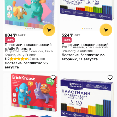
884 ₸
524 ₸
1 474 ₸
874 ₸
-40%
-40%
Пластилин классический
Пластилин классический
120 г, 6 цветов, классический
«Jolly Friends»
Brauberg, Академия
12 цветов, классический
Erich
Доставим бесплатно
во
Krause, Jolly Friends
5.0
12 отзывов
вторник, 11 августа
Доставим бесплатно
26
августа