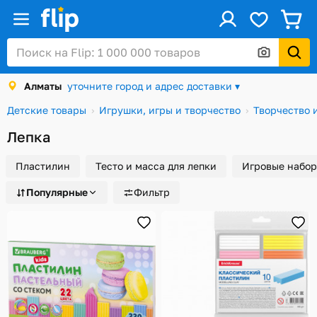
ус
Войти / Регистрация
Алматы
уточните город и адрес доставки ▾
Каталог
Детские товары
Игрушки, игры и творчество
Творчество и
Скидки и акции
Лепка
Подарочные карты
Пластилин
Тесто и масса для лепки
Игровые набор
Заказы
Популярные
Фильтр
Посылки
Алматы
Корзина
Избранное
История просмотров