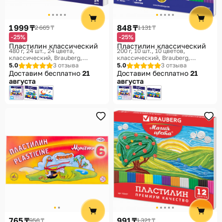
1 999 ₸
848 ₸
2 665 ₸
1 131 ₸
-25%
-25%
Пластилин классический
Пластилин классический
480 г, 24 шт., 24 цвета,
200 г, 10 шт., 10 цветов,
классический
Brauberg,
классический
Brauberg,
Академия
Академия
5.0
3 отзыва
5.0
3 отзыва
Доставим бесплатно
21
Доставим бесплатно
21
августа
августа
765 ₸
991 ₸
956 ₸
1 321 ₸