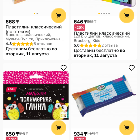
668 ₸
646 ₸
862 ₸
Пластилин классический
-25%
(со стеком)
Пластилин классический
6 цветов, классический
120 г, 6 цветов, классический
Мульти-Пульти, Приключения
Brauberg, Kids
Енота
4.8
8 отзывов
5.0
2 отзыва
Доставим бесплатно
во
Доставим бесплатно
во
вторник, 11 августа
вторник, 11 августа
650 ₸
934 ₸
813 ₸
1 167 ₸
-20%
-20%