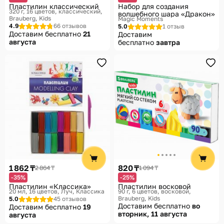
Пластилин классический
Набор для создания
320 г, 16 цветов, классический
волшебного шара «Дракон»
Brauberg, Kids
Magic Moments
4.9
66 отзывов
5.0
1 отзыв
Доставим бесплатно
21
Доставим
августа
бесплатно
завтра
1 862 ₸
820 ₸
2 864 ₸
1 094 ₸
-35%
-25%
Пластилин «Классика»
Пластилин восковой
20 мл, 16 цветов
Луч, Классика
90 г, 6 цветов, восковой
Brauberg, Kids
5.0
45 отзывов
Доставим бесплатно
во
Доставим бесплатно
19
вторник, 11 августа
августа