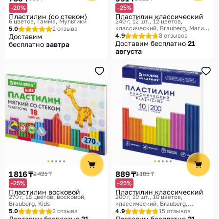
-20%
-25%
Пластилин (со стеком)
Пластилин классический
6 цветов
Гамма, Мультики
240 г, 12 шт., 12 цветов,
классический
Brauberg, Магия
5.0
2 отзыва
цвета
4.9
8 отзывов
Доставим
Доставим бесплатно
21
бесплатно
завтра
августа
1 816 ₸
889 ₸
2 421 ₸
1 185 ₸
-25%
-25%
Пластилин восковой
Пластилин классический
270 г, 18 цветов, восковой
200 г, 10 шт., 10 цветов,
Brauberg, Kids
классический
Brauberg,
Академия
5.0
2 отзыва
4.9
15 отзывов
Доставим бесплатно
21
Доставим бесплатно
21