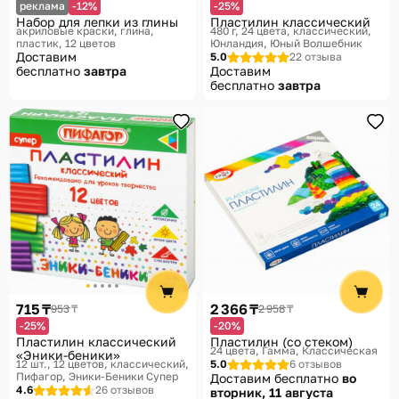
реклама
-12%
-25%
Набор для лепки из глины
Пластилин классический
акриловые краски, глина,
480 г, 24 цвета, классический
пластик, 12 цветов
Юнландия, Юный Волшебник
Доставим
5.0
22 отзыва
бесплатно
завтра
Доставим
бесплатно
завтра
715 ₸
2 366 ₸
953 ₸
2 958 ₸
-25%
-20%
Пластилин классический
Пластилин (со стеком)
24 цвета
Гамма, Классическая
«Эники-беники»
12 шт., 12 цветов, классический
5.0
6 отзывов
Пифагор, Эники-Беники Супер
Доставим бесплатно
во
4.6
26 отзывов
вторник, 11 августа