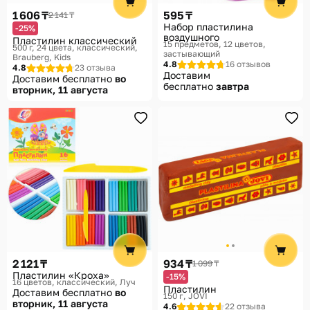
1 606 ₸
595 ₸
2 141 ₸
Набор пластилина
-25%
воздушного
Пластилин классический
15 предметов, 12 цветов,
500 г, 24 цвета, классический
застывающий
Brauberg, Kids
4.8
16 отзывов
4.8
23 отзыва
Доставим
Доставим бесплатно
во
бесплатно
завтра
вторник, 11 августа
2 121 ₸
934 ₸
1 099 ₸
Пластилин «Кроха»
-15%
16 цветов, классический
Луч
Пластилин
Доставим бесплатно
во
150 г
JOVI
вторник, 11 августа
4.6
22 отзыва