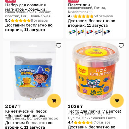
Набор для создания
Пластилин
классический
Гамма,
магнитов «Совушки»
Классический
глина полимерная, магнит,
пластик
Lori, Полимерная
4.8
58 отзывов
глина
5.0
8 отзывов
Доставим бесплатно
во
Доставим бесплатно
во
вторник, 11 августа
вторник, 11 августа
2 097 ₸
1 029 ₸
Кинетический песок
Тесто для лепки (7 цветов)
105 мл, 7 цветов
Мульти-
«Волшебный песок»
Пульти, Приключения Енота
700 г, песок
Волшебный песок
Доставим бесплатно
во
4.4
7 отзывов
Доставим бесплатно
во
вторник, 11 августа