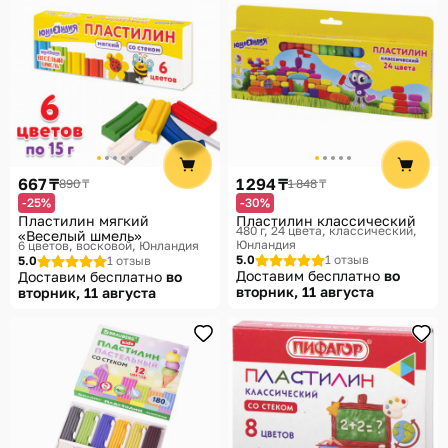
667 ₸
1 294 ₸
890 ₸
1 848 ₸
-25%
-30%
Пластилин мягкий
Пластилин классический
480 г, 24 цвета, классический
«Веселый шмель»
Юнландия
6 цветов, восковой
Юнландия
5.0
1 отзыв
5.0
1 отзыв
Доставим бесплатно
во
Доставим бесплатно
во
вторник, 11 августа
вторник, 11 августа