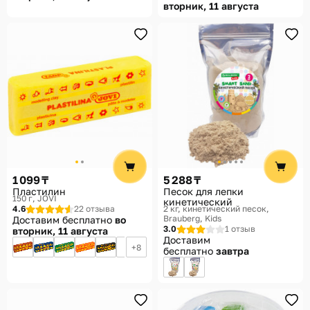
вторник, 11 августа
1 099 ₸
5 288 ₸
Пластилин
Песок для лепки
150 г
JOVI
кинетический
4.6
22 отзыва
2 кг, кинетический песок
Brauberg, Kids
Доставим бесплатно
во
3.0
1 отзыв
вторник, 11 августа
Доставим
8
бесплатно
завтра