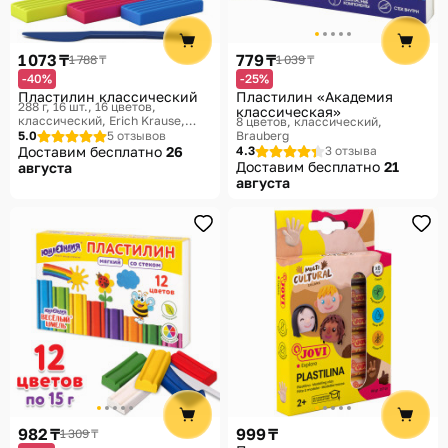
1 073 ₸
779 ₸
1 788 ₸
1 039 ₸
-40%
-25%
Пластилин классический
Пластилин «Академия
288 г, 16 шт., 16 цветов,
классическая»
классический
Erich Krause,
8 цветов, классический
Jolly Friends
5.0
5 отзывов
Brauberg
Доставим бесплатно
26
4.3
3 отзыва
Доставим бесплатно
21
августа
августа
982 ₸
999 ₸
1 309 ₸