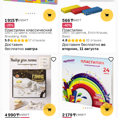
Помощь
Способы доставки
1 915 ₸
566 ₸
2 554 ₸
943 ₸
Способы оплаты
-25%
-40%
Пластилин классический
Пластилин
330 г, 22 цвета, классический
160 г, 10 цветов
Erich Krause,
Brauberg, Kids
Basic
5.0
17 отзывов
4.8
32 отзыва
Доставим
Доставим бесплатно
во
бесплатно
завтра
вторник, 11 августа
4 990 ₸
2 179 ₸
5 650 ₸
2 906 ₸