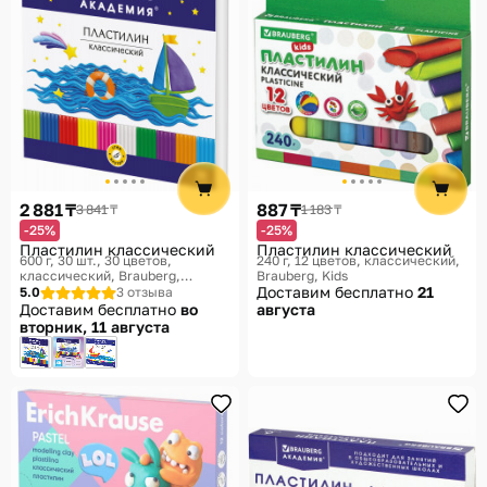
2 881 ₸
887 ₸
3 841 ₸
1 183 ₸
-25%
-25%
Пластилин классический
Пластилин классический
600 г, 30 шт., 30 цветов,
240 г, 12 цветов, классический
классический
Brauberg,
Brauberg, Kids
Академия
Доставим бесплатно
21
5.0
3 отзыва
Доставим бесплатно
во
августа
вторник, 11 августа