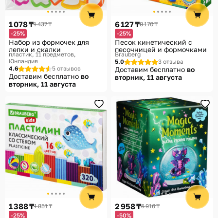
1 078 ₸
6 127 ₸
1 437 ₸
8 170 ₸
-25%
-25%
Набор из формочек для
Песок кинетический с
лепки и скалки
песочницей и формочками
пластик, 11 предметов
Brauberg
Юнландия
5.0
3 отзыва
4.6
5 отзывов
Доставим бесплатно
во
Доставим бесплатно
во
вторник, 11 августа
вторник, 11 августа
1 388 ₸
2 958 ₸
1 851 ₸
5 916 ₸
-25%
-50%