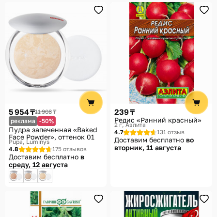
5 954 ₸
239 ₸
11 908 ₸
Редис «Ранний красный»
реклама
-50%
2 г
Аэлита
Пудра запеченная «Baked
4.7
131 отзыв
Face Powder», оттенок 01
Доставим бесплатно
во
Pupa, Luminys
вторник, 11 августа
4.8
175 отзывов
Доставим бесплатно
в
среду, 12 августа