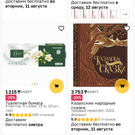
Доставим бесплатно
во
Доставим бесплатно
в
вторник, 11 августа
среду, 12 августа
4
1 215 ₸
3 753 ₸
1 620 ₸
4 691 ₸
-25%
-20%
Туалетная бумага
Казахские народные
6 листов, 6 слоев, 15 м, 10 шт.
сказки
Jazz
твердый переплет, 2023
4.9
695 отзывов
Фолиант
Доставим
5.0
5 отзывов
Доставим бесплатно
во
бесплатно
завтра
вторник, 11 августа