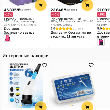
45 835 ₸
23 648 ₸
21 091
53 924 ₸
39 413 ₸
-15%
-40%
-25%
Рюкзак школьный
Рюкзак школьный
Рюкзак
742 г, 12 л, полиэстер,
780 г, 14 л, полиэстер, 27 × 20
полиэсте
28×15.5×40 см
Grizzly
× 40 см
Grizzly
Grizzly
Доставим
5.0
1 отзыв
5.0
бесплатно
завтра
Доставим бесплатно
во
Достав
вторник, 11 августа
вторник
Интересные находки