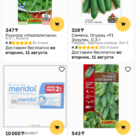
347 ₸
319 ₸
Руккола «Неаполитано»
Семена. Огурец «F1
0.3 г
Аэлита
Зозуля», 0,3 г
4.9
81 отзыв
Гавриш, Удачные семена. Хит 3
Доставим бесплатно
во
4.8
142 отзыва
Доставим бесплатно
во
вторник, 11 августа
вторник, 11 августа
10 000 ₸
543 ₸
15 400 ₸