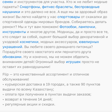
семян
и инструментов для участка. Кто ж не любит модные
гаджеты?
Смартфоны
,
фитнес-браслеты
,
беспроводные
наушники
и это далеко не все. А еще мы за здоровый образ
жизни! Вы легко найдете у нас
спорттовары
от скакалки до
спортивной одежды мировых брендов. Собираетесь делать
ремонт? Мы и тут вам поможем!
Фотообои
,
лампочки
,
инструменты
и многое другое. Модницы, да и просто все те,
кто следит за собой, оценят большой выбор декоративной и
уходовой
косметики
, модных аксессуаров,
ювелирных
украшений
. Вы любите своего домашнего питомца?
Порадуйте своего хвостатого или пернатого друга
обновками
. Ну и конечно, мы не можем обделить
вниманием детей! Огромный выбор
игрушек
просто не
оставит их равнодушными!
Flip — это качественный ассортимент и отличное
обслуживание!
• курьерская доставка в 19 городах, а также 90 пунктов
выдачи по всему Казахстану;
• оплата при получении в пунктах выдачи заказов;
• возврат в течение 14 дней;
• регулярные акции и скидки.