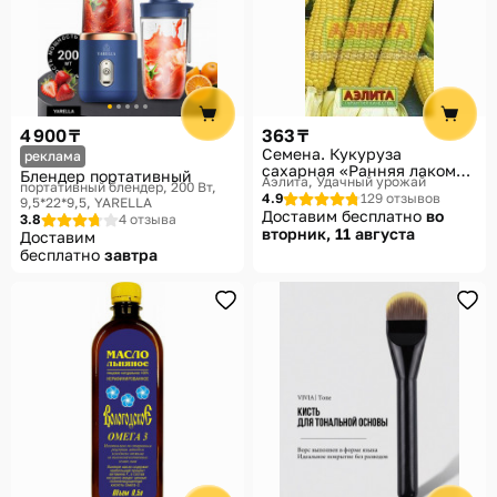
4 900 ₸
363 ₸
Семена. Кукуруза
реклама
сахарная «Ранняя лакомка
Блендер портативный
Аэлита, Удачный урожай
121», 7 г
портативный блендер, 200 Вт,
4.9
129 отзывов
9,5*22*9,5
YARELLA
Доставим бесплатно
во
3.8
4 отзыва
вторник, 11 августа
Доставим
бесплатно
завтра