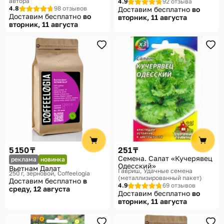
автора
4.9
92 отзыва
4.8
98 отзывов
Доставим бесплатно
во
Доставим бесплатно
во
вторник, 11 августа
вторник, 11 августа
5 150 ₸
251 ₸
Семена. Салат «Кучерявец
реклама
новинка
Одесский»
Вьетнам Далат
Гавриш, Удачные семена
250 г, зерновой
Coffeelogia
(металлизированный пакет)
Доставим бесплатно
в
4.9
69 отзывов
среду, 12 августа
Доставим бесплатно
во
вторник, 11 августа