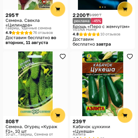
295 ₸
2 200 ₸
3 990 ₸
Семена. Свекла
реклама
-45%
«Цилиндра»
Брошь «Перо с жемчугом»
Гавриш, Удачные семена
VESNA Home
4.9
76 отзывов
4.8
10 отзывов
Доставим бесплатно
во
Доставим
вторник, 11 августа
бесплатно
завтра
808 ₸
239 ₸
Семена. Огурец «Кураж
Кабачок цуккини
F1», 10 шт
«Цукеша»
10 шт.
Гавриш, Семена от
Аэлита