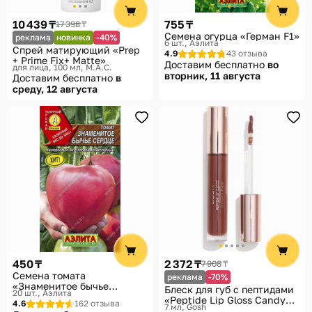
10 439 ₸
755 ₸
17 398 ₸
Семена огурца «Герман F1»
реклама
новинка
-40%
6 шт.
Аэлита
Спрей матирующий «Prep
4.9
43 отзыва
+ Prime Fix+ Matte»
Доставим бесплатно
во
для лица, 100 мл
M.A.C.
вторник, 11 августа
Доставим бесплатно
в
среду, 12 августа
450 ₸
2 372 ₸
7 908 ₸
Семена томата
реклама
-70%
«Знаменитое бычье
Блеск для губ с пептидами
20 шт.
Аэлита
сердце»
«Peptide Lip Gloss Candy»,
4.6
162 отзыва
7 мл
Gosh
тон 006 Brownie