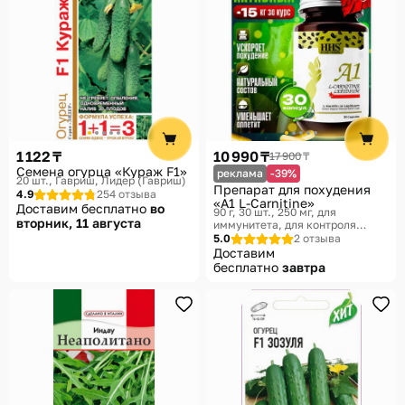
1 122 ₸
10 990 ₸
17 900 ₸
Семена огурца «Кураж F1»
реклама
-39%
20 шт.
Гавриш, Лидер (Гавриш)
Препарат для похудения
4.9
254 отзыва
«A1 L-Carnitine»
Доставим бесплатно
во
90 г, 30 шт., 250 мг, для
вторник, 11 августа
иммунитета, для контроля
аппетита
HHS
5.0
2 отзыва
Доставим
бесплатно
завтра