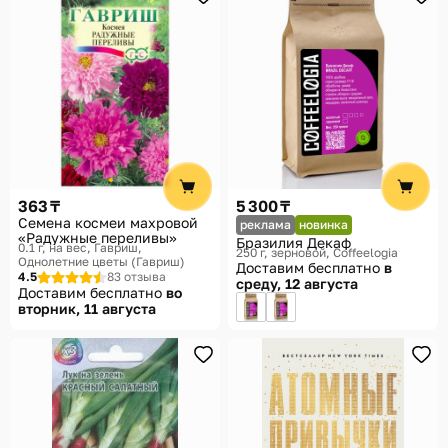
363 ₸
5 300 ₸
Семена космеи махровой
реклама
новинка
«Радужные переливы»
Бразилия Декаф
0.1 г, на вес
Гавриш,
250 г, зерновой
Coffeelogia
Однолетние цветы (Гавриш)
Доставим бесплатно
в
4.5
83 отзыва
среду, 12 августа
Доставим бесплатно
во
вторник, 11 августа