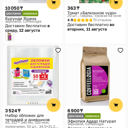
10 050 ₸
363 ₸
Томат «Балконное чудо»
реклама
новинка
20 шт.
Гавриш, Урожай на окне
Бурунди Ярама
4.9
70 отзывов
зерновой
Coffeelogia
Доставим бесплатно
во
Доставим бесплатно
в
вторник, 11 августа
среду, 12 августа
3 524 ₸
6 900 ₸
Набор обложек для
реклама
новинка
тетрадей и дневников
Эфиопия Ададо Натурал
A5, 212 × 345 мм, 100 мкм,
зерновой
Coffeelogia
полиэтилен, 53 шт., 34.5×21.2