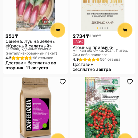
251 ₸
2 734 ₸
3 906 ₸
Семена. Лук на зелень
-30%
«Красный салатный»
Атомные привычки
Гавриш, Удачные семена
мягкая обложка, 2024
Питер,
(металлизированный пакет)
Сам себе психолог
4.5
96 отзывов
4.9
564 отзыва
Доставим бесплатно
во
Доставим
вторник, 11 августа
бесплатно
завтра