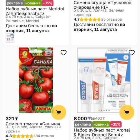
Семена огурца «Пучковое
реклама
новинка
-35%
очарование F1»
Набор зубных паст Meridol
5 г, 10 шт.
Аэлита, Зеленая
Zahnfleischschutz
гирлянда
2 х 75 мл, 2 шт.
Colgate-
4.7
95 отзывов
Palmolive, Meridol
Доставим бесплатно
во
Доставим бесплатно
во
вторник, 11 августа
вторник, 11 августа
321 ₸
8 000 ₸
12 400 ₸
Семена томата «Санька»
реклама
новинка
-35%
0.1 г, на вес
Аэлита, Удачный
Набор зубных паст Aronal
урожай
& Elmex Doppel-Schutz
4.8
184 отзыва
2 х 75 мл, 2 шт.
Colgate-