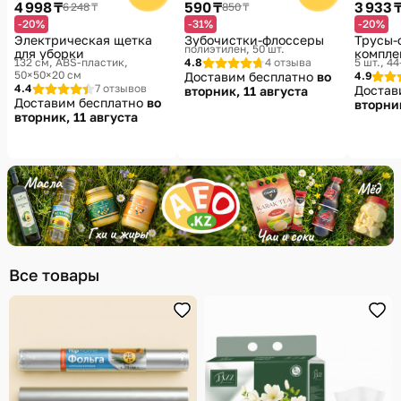
4 998 ₸
590 ₸
3 933 
6 248 ₸
850 ₸
-20%
-31%
-20%
Электрическая щетка
Зубочистки-флоссеры
Трусы-
полиэтилен, 50 шт.
для уборки
компле
132 см, ABS-пластик,
4.8
4 отзыва
5 шт., 4
50×50×20 см
Доставим бесплатно
во
4.9
4.4
7 отзывов
Достав
вторник, 11 августа
Доставим бесплатно
во
вторник
вторник, 11 августа
Все товары