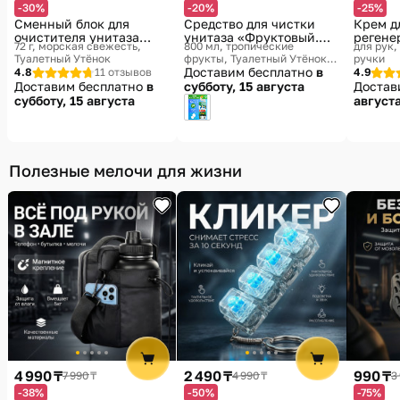
-30%
-20%
-25%
Сменный блок для
Средство для чистки
Крем д
очистителя унитаза
унитаза «Фруктовый.
реген
72 г, морская свежесть
800 мл, тропические
для рук,
«Диски чистоты»
Tropical level-up»
Туалетный Утёнок
фрукты
Туалетный Утёнок,
ручки
S.C. Johnson & Son, Inc
Доставим бесплатно
в
4.8
11 отзывов
4.9
Доставим бесплатно
в
субботу, 15 августа
Достав
субботу, 15 августа
август
Полезные мелочи для жизни
4 990 ₸
2 490 ₸
990 ₸
7 990 ₸
4 990 ₸
3
-38%
-50%
-75%