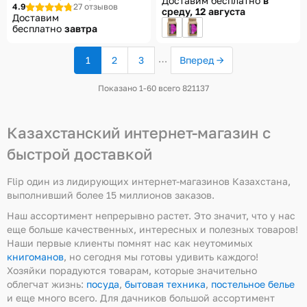
Доставим бесплатно
в
см
Юнландия
4.9
27 отзывов
среду, 12 августа
Доставим
бесплатно
завтра
…
1
2
3
Вперед →
(текущая
страница)
Показано 1-60 всего 821137
Казахстанский интернет-магазин с
быстрой доставкой
Flip один из лидирующих интернет-магазинов Казахстана,
выполнивший более 15 миллионов заказов.
Наш ассортимент непрерывно растет. Это значит, что у нас
еще больше качественных, интересных и полезных товаров!
Наши первые клиенты помнят нас как неутомимых
книгоманов
, но сегодня мы готовы удивить каждого!
Хозяйки порадуются товарам, которые значительно
облегчат жизнь:
посуда
,
бытовая техника
,
постельное белье
и еще много всего. Для дачников большой ассортимент