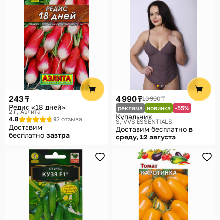
243 ₸
4 990 ₸
10 990 ₸
Редис «18 дней»
реклама
новинка
-55%
2 г
Аэлита
Купальник
4.8
92 отзыва
S
VVS ESSENTIALS
Доставим
Доставим бесплатно
в
бесплатно
завтра
среду, 12 августа