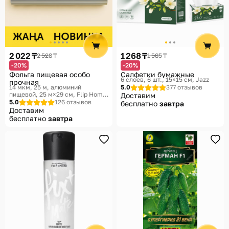
2 022 ₸
1 268 ₸
2 528 ₸
1 585 ₸
-20%
-20%
Фольга пищевая особо
Салфетки бумажные
6 слоев, 6 шт., 15×15 см
Jazz
прочная
14 мкм, 25 м, алюминий
5.0
377 отзывов
пищевой, 25 м×29 см
Flip Home,
Доставим
Порядок на кухне
5.0
126 отзывов
бесплатно
завтра
Доставим
бесплатно
завтра