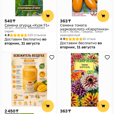
540 ₸
363 ₸
Семена огурца «Кузя F1»
Семена томата
10 шт.
Аэлита, Юбилейная
низкорослого «Каротинка»
серия
0.05 г, на вес
Гавриш, Томат
4.8
229 отзывов
низкорослый
Доставим бесплатно
во
4.9
81 отзыв
Доставим бесплатно
во
вторник, 11 августа
вторник, 11 августа
2 450 ₸
363 ₸