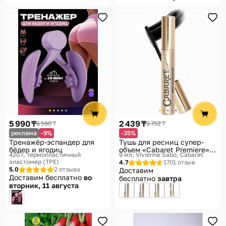
5 990 ₸
2 439 ₸
6 590 ₸
3 752 ₸
реклама
-9%
-35%
Тренажёр-эспандер для
Тушь для ресниц супер-
бёдер и ягодиц
объем «Cabaret Premiere»,
420 г, термопластичный
9 мл
Vivienne Sabo, Cabaret
оттенок 01 Черный
эластомер (TPE)
4.7
1701 отзыв
5.0
2 отзыва
Доставим
Доставим бесплатно
во
бесплатно
завтра
вторник, 11 августа