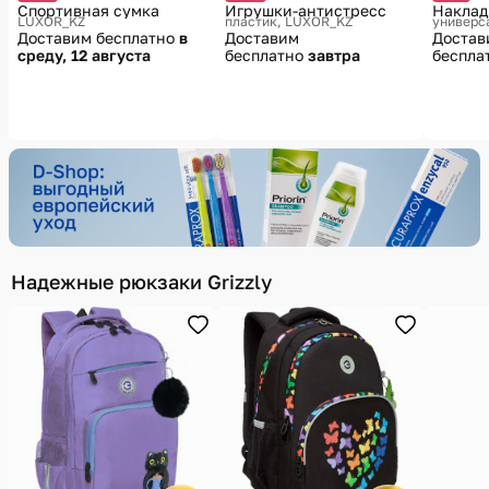
Спортивная сумка
Игрушки-антистресс
Наклад
LUXOR_KZ
пластик
LUXOR_KZ
универс
Доставим бесплатно
в
Доставим
Достав
среду, 12 августа
бесплатно
завтра
беспла
Надежные рюкзаки Grizzly