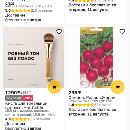
4.9
95 отзывов
слов
Доставим бесплатно
во
мягкая обложка, 2017
8&8
вторник, 11 августа
5.0
210 отзывов
Доставим
бесплатно
завтра
1 290 ₸
295 ₸
1 789 ₸
Семена. Редис «Жара»
реклама
-28%
Гавриш, Удачные семена
Кисть для тональной
4.9
54 отзыва
основы «Hot Gold»
Доставим бесплатно
во
15.5 см, дерево, плоская,
вторник, 11 августа
синтетический, 15.5 см
Vivia
4.5
16 отзывов
Доставим
бесплатно
завтра