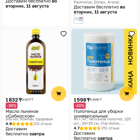
Доставим бесплатно
во
Palmolive, Elmex, Aronal
вторник, 11 августа
Доставим бесплатно
во
вторник, 11 августа
1 832 ₸
1 598 ₸
2 617 ₸
1 998 ₸
-30%
-20%
Масло льняное
Полотенца для уборки
«Сибирское»
универсальные
500 мл
Компас Здоровья
45 г/м², нетканое полотно, 120
шт., 25×25 см
Flip Home,
4.9
231 отзыв
Уборка без хлопот
4.7
251 отзыв
Доставим
Доставим
бесплатно
завтра
бесплатно
завтра