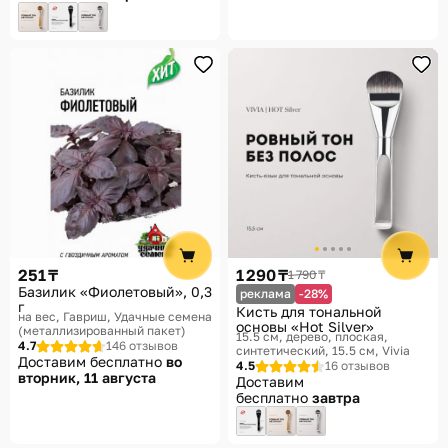
251 ₸
1 290 ₸
1 790 ₸
Базилик «Фиолетовый», 0,3
реклама
-28%
г
Кисть для тональной
на вес
Гавриш, Удачные семена
основы «Hot Silver»
(металлизированный пакет)
15.5 см, дерево, плоская,
4.7
146 отзывов
синтетический, 15.5 см
Vivia
Доставим бесплатно
во
4.5
16 отзывов
вторник, 11 августа
Доставим
бесплатно
завтра