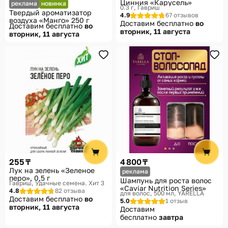
Цинния «Карусель»
реклама
новинка
0.3 г
Гавриш
Твердый ароматизатор
4.9
67 отзывов
воздуха «Манго» 250 г
Доставим бесплатно
во
Доставим бесплатно
во
вторник, 11 августа
вторник, 11 августа
255 ₸
4 800 ₸
Лук на зелень «Зеленое
реклама
перо», 0,5 г
Шампунь для роста волос
Гавриш, Удачные семена. Хит 3
«Caviar Nutrition Series»
4.8
82 отзыва
для волос, 500 мл
YARELLA
Доставим бесплатно
во
5.0
1 отзыв
вторник, 11 августа
Доставим
бесплатно
завтра