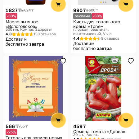
1 837 ₸
990 ₸
2 624 ₸
1 600 ₸
-30%
реклама
-38%
Масло льняное
Кисть для тонального
«Вологодское»
крема «Tone»
500 мл
Компас Здоровья
плоская, овальная,
синтетический
Vivia
4.8
138 отзывов
4.4
8 отзывов
Доставим
Доставим
бесплатно
завтра
бесплатно
завтра
566 ₸
459 ₸
755 ₸
Семена томата «Дрова»
-25%
20 шт.
Аэлита
Тетрадь для записи новых