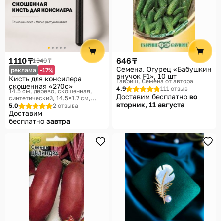
1 110 ₸
646 ₸
1 340 ₸
Семена. Огурец «Бабушкин
реклама
-17%
внучок F1», 10 шт
Кисть для консилера
Гавриш, Семена от автора
скошенная «270с»
4.9
111 отзыв
14.5 см, дерево, скошенная,
Доставим бесплатно
во
синтетический, 14.5×1.7 см
вторник, 11 августа
Vivia
5.0
2 отзыва
Доставим
бесплатно
завтра