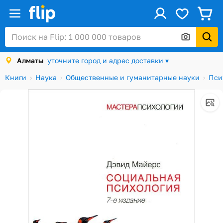
ус
Войти / Регистрация
Алматы
уточните город и адрес доставки ▾
Каталог
Книги
Наука
Общественные и гуманитарные науки
Пси
Скидки и акции
Подарочные карты
Заказы
Посылки
Алматы
Корзина
Избранное
История просмотров