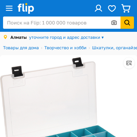
ус
Войти / Регистрация
Алматы
уточните город и адрес доставки ▾
Каталог
Товары для дома
Творчество и хобби
Шкатулки, органайз
Скидки и акции
Подарочные карты
Заказы
Посылки
Алматы
Корзина
Избранное
История просмотров