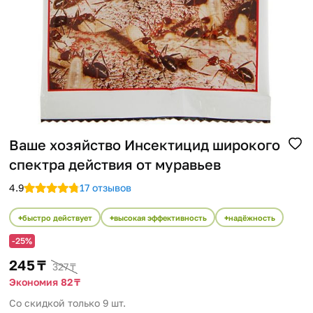
Помощь
Способы доставки
Способы оплаты
Ваше хозяйство Инсектицид широкого
спектра действия от муравьев
4.9
17 отзывов
быстро действует
высокая эффективность
надёжность
-25%
245 ₸
327 ₸
Экономия 82 ₸
Со скидкой только 9 шт.