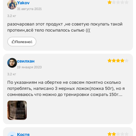
Yakov
31 августа 2021
3.2 кг
разочаровал этот продукт ,не советую покупать такой
протеин,всё тело посыпалось сыпью (((
Полезно
1
сеилхан
19 января 2023
3.2 кг
По указаниям на обертке не совсем понятно сколько
потреблять, написано 3 мерных ложок(ложка 50г), но я
сомневаюсь что можно до тренировки сожрать 150г
протеина и после допустим через 2-3 часа еще столько
же... примите во внимание
Костя