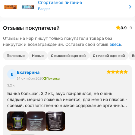
Спортивное питание
Раздел
Отзывы покупателей
3.9
· 9
Отзывы на Flip пишут только покупатели товара без
накруток и вознаграждений. Оставьте свой отзыв
здесь
.
Полезные
Новые
С высокой оценкой
С низкой оценкой
В
Екатерина
Е
14 октября 2020
Покупка
3.2 кг
Банка большая, 3,2 кг., вкус понравился, не очень
сладкий, мерная ложечка имеется, для меня из плюсов -
соевый, соответственно низкое содержание аргинина
(вызывает герпес), из минусов - многовато углеводов, но
за такую цену просто суперский продукт.