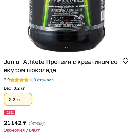
Помощь
Способы доставки
Способы оплаты
Junior Athlete Протеин с креатином со
вкусом шоколада
3.9
9 отзывов
Вес
:
3.2 кг
3.2 кг
-25%
21 142 ₸
28 190 ₸
Экономия 7 048 ₸