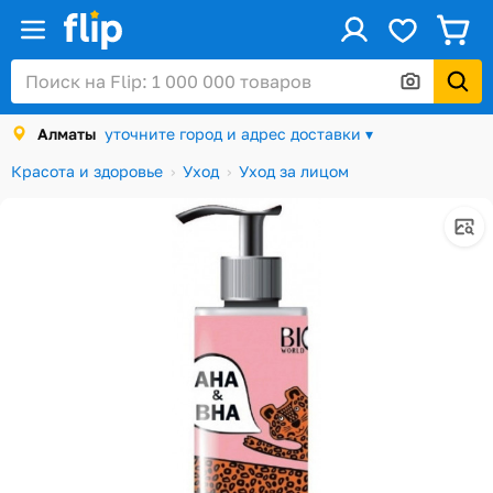
ус
Войти / Регистрация
Алматы
уточните город и адрес доставки ▾
Каталог
Красота и здоровье
Уход
Уход за лицом
Скидки и акции
Подарочные карты
Заказы
Посылки
Алматы
Корзина
Избранное
История просмотров