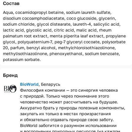
Состав
Aqua, cocamidopropyl betaine, sodium laureth sulfate,
disodium cocoamphodiacetate, coco glucoside, glycerin,
sodium chloride, glycol distearate, laureth-4, salicylic acid,
lactic acid, glycolic acid, citric acid, malic acid, rheum
palmatum root extract, menta piperita leaf extract, propylene
glycol, polyquaternium-7, peg-7 glyceryl cocoatе, polysorbate
20, parfum, benzyl alcohol, methylchloroisothiazolinone,
methylisothiazolinone, phenoxyethanol, sodium benzoate,
potassium sorbate.
Бренд
BioWorld
, Беларусь
Философия компании — это синергия человека
с природой. Только через понимание этого
человечество может рассчитывать на будущее.
Аккуратно брать у природы полезные компоненты,
закупать их только в местах произрастания
и обязательно отдавать природе свою заботу.
BioWorld заботится о разумном использовании
и восполнении природных ресурсов (на каждом