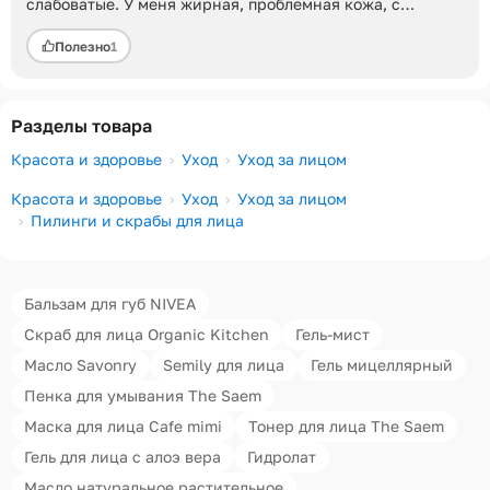
слабоватые. У меня жирная, проблемная кожа, с
расширенными порами. Гель прекрасно растворяет
Полезно
1
жир, убирает мелкие бугорчки жировые,
шероховатость. После наношу тоник увлаж+ крем увл
либо сыворотку кислотную. Результатом довольна, ушли
все мелкие прыщики, и поры меньше стали.
Разделы товара
Красота и здоровье
Уход
Уход за лицом
Красота и здоровье
Уход
Уход за лицом
Пилинги и скрабы для лица
Бальзам для губ NIVEA
Скраб для лица Organic Kitchen
Гель-мист
Масло Savonry
Semily для лица
Гель мицеллярный
Пенка для умывания The Saem
Маска для лица Cafe mimi
Тонер для лица The Saem
Гель для лица с алоэ вера
Гидролат
Масло натуральное растительное