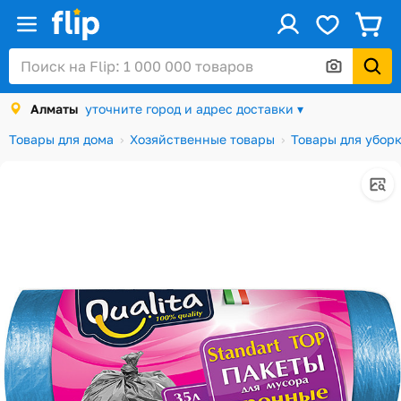
ус
Войти / Регистрация
Алматы
уточните город и адрес доставки ▾
Каталог
Товары для дома
Хозяйственные товары
Товары для убор
Скидки и акции
Подарочные карты
Заказы
Посылки
Алматы
Корзина
Избранное
История просмотров