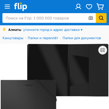
ус
Войти / Регистрация
Алматы
уточните город и адрес доставки ▾
Каталог
Канцтовары
Папки и переплёт
Папки для документов
Скидки и акции
Подарочные карты
Заказы
Посылки
Алматы
Корзина
Избранное
История просмотров