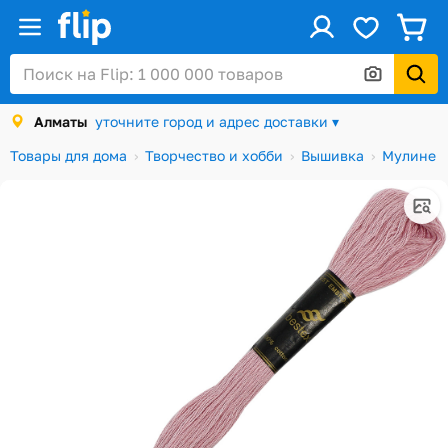
ус
Войти / Регистрация
Алматы
уточните город и адрес доставки ▾
Каталог
Товары для дома
Творчество и хобби
Вышивка
Мулине
Скидки и акции
Подарочные карты
Заказы
Посылки
Алматы
Корзина
Избранное
История просмотров