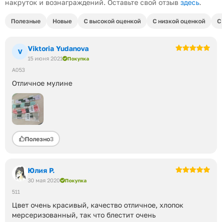
накруток и вознаграждений. Оставьте свой отзыв
здесь
.
Полезные
Новые
С высокой оценкой
С низкой оценкой
С
Viktoria Yudanova
V
15 июня 2021
Покупка
A053
Отличное мулине
Полезно
3
Юлия Р.
30 мая 2020
Покупка
511
Цвет очень красивый, качество отличное, хлопок
мерсеризованный, так что блестит очень