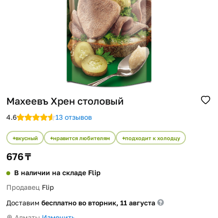
Помощь
Способы доставки
Способы оплаты
Махеевъ Хрен столовый
4.6
13 отзывов
вкусный
нравится любителям
подходит к холодцу
676 ₸
В наличии на складе Flip
Продавец
Flip
Доставим
бесплатно во вторник, 11 августа
Алматы
Изменить