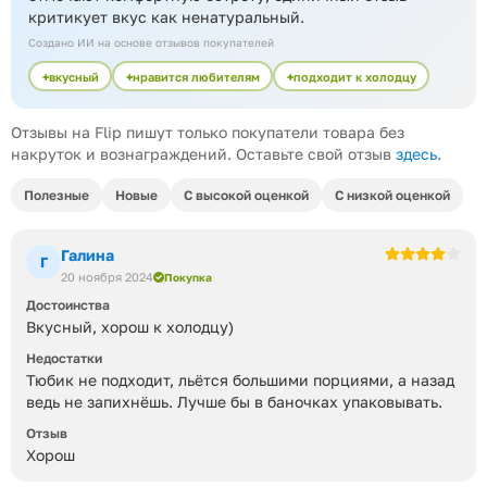
критикует вкус как ненатуральный.
Создано ИИ на основе отзывов покупателей
вкусный
нравится любителям
подходит к холодцу
Отзывы на Flip пишут только покупатели товара без
накруток и вознаграждений. Оставьте свой отзыв
здесь
.
Полезные
Новые
С высокой оценкой
С низкой оценкой
Галина
Г
20 ноября 2024
Покупка
Достоинства
Вкусный, хорош к холодцу)
Недостатки
Тюбик не подходит, льётся большими порциями, а назад
ведь не запихнёшь. Лучше бы в баночках упаковывать.
Отзыв
Хорош