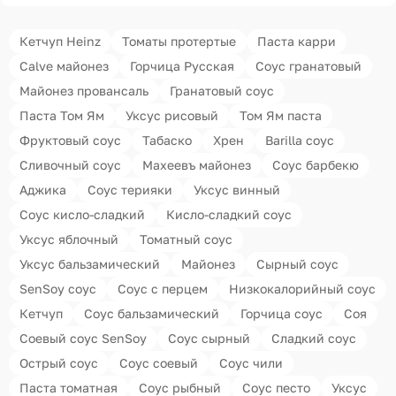
Кетчуп Heinz
Томаты протертые
Паста карри
Calve майонез
Горчица Русская
Соус гранатовый
Майонез провансаль
Гранатовый соус
Паста Том Ям
Уксус рисовый
Том Ям паста
Фруктовый соус
Табаско
Хрен
Barilla соус
Сливочный соус
Махеевъ майонез
Соус барбекю
Аджика
Соус терияки
Уксус винный
Соус кисло-сладкий
Кисло-сладкий соус
Уксус яблочный
Томатный соус
Уксус бальзамический
Майонез
Сырный соус
SenSoy соус
Соус с перцем
Низкокалорийный соус
Кетчуп
Соус бальзамический
Горчица соус
Соя
Соевый соус SenSoy
Соус сырный
Сладкий соус
Острый соус
Соус соевый
Соус чили
Паста томатная
Соус рыбный
Соус песто
Уксус