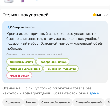
Отзывы покупателей
4.8
· 20
Обзор отзывов
Кремы имеют приятный запах, хорошо увлажняют и
быстро впитываются, к тому же выглядят как удобный
подарочный набор. Основной минус — маленький объём
тюбиков.
Создано ИИ на основе отзывов покупателей
приятный запах
подарочный набор
хорошее увлажнение
быстро впитывается
малый объём
Отзывы на Flip пишут только покупатели товара без
накруток и вознаграждений. Оставьте свой отзыв
здесь
.
Полезные
Новые
С высокой оценкой
С низкой оценкой
В