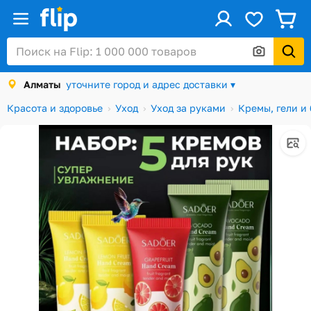
ус
Войти / Регистрация
Алматы
уточните город и адрес доставки ▾
Каталог
Красота и здоровье
Уход
Уход за руками
Кремы, гели и
Скидки и акции
Подарочные карты
Заказы
Посылки
Алматы
Корзина
Избранное
История просмотров