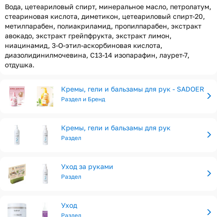
Вода, цетеариловый спирт, минеральное масло, петролатум,
стеариновая кислота, диметикон, цетеариловый спирт-20,
метилпарабен, полиакриламид, пропилпарабен, экстракт
авокадо, экстракт грейпфрукта, экстракт лимон,
ниацинамид, 3-O-этил-аскорбиновая кислота,
диазолидинилмочевина, С13-14 изопарафин, лаурет-7,
отдушка.
Кремы, гели и бальзамы для рук - SADOER
Раздел и Бренд
Кремы, гели и бальзамы для рук
Раздел
Уход за руками
Раздел
Уход
Раздел