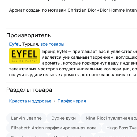
Аромат создан по мотивам Christian Dior «Dior Homme Inten
Производитель
Eyfel
, Турция,
все товары
Бренд Eyfel — приглашает вас в увлекател
является уникальным творением, воплощаю
ароматы, которые подчеркнут вашу индиви
талантливых мастеров создает уникальные композиции, со
получить удивительные ароматы, которые завораживают и п
Разделы товара
Красота и здоровье
›
Парфюмерия
Lanvin Jeanne
Сухие духи
Nina Ricci туалетная во
Elizabeth Arden парфюмированная вода
Hugo Boss Туа