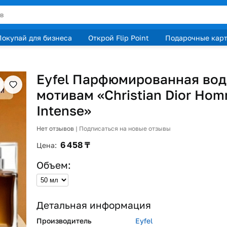
Покупай для бизнеса
Открой Flip Point
Подарочные кар
Eyfel Парфюмированная вод
мотивам «Christian Dior Ho
Intense»
Нет отзывов
|
Подписаться на новые отзывы
6 458 ₸
Цена:
Oбъем
:
Детальная информация
Производитель
Eyfel