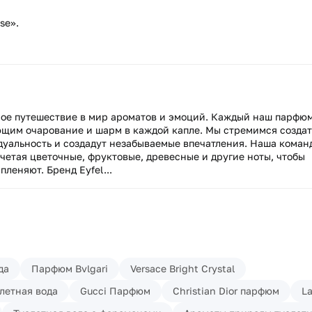
se».
ьное путешествие в мир ароматов и эмоций. Каждый наш парфю
щим очарование и шарм в каждой капле. Мы стремимся создат
дуальность и создадут незабываемые впечатления. Наша коман
четая цветочные, фруктовые, древесные и другие ноты, чтобы
леняют. Бренд Eyfel...
да
Парфюм Bvlgari
Versace Bright Crystal
летная вода
Gucci Парфюм
Christian Dior парфюм
L