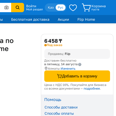
Войти
Корзина
Қаз
Рус
Мой раздел
пуста
ты
Бесплатная доставка
Акции
Flip Home
а по
6 458 ₸
Под заказ
mme
Продавец:
Flip
Доставим бесплатно
в пятницу, 14 августа
Алматы
Изменить
Добавить в корзину
Цена с НДС 16%. Покупайте для бизнеса
со всеми документами —
подробнее
.
Помощь
Способы доставки
Способы оплаты