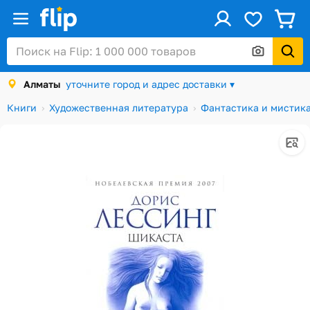
ус
Войти / Регистрация
Алматы
уточните город и адрес доставки ▾
Каталог
Книги
Художественная литература
Фантастика и мистик
Скидки и акции
Подарочные карты
Заказы
Посылки
Алматы
Корзина
Избранное
История просмотров