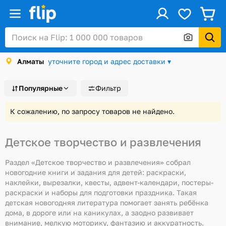
ус
Войти / Регистрация
Алматы
уточните город и адрес доставки ▾
Каталог
Скидки и акции
Популярные
Фильтр
Подарочные карты
К сожалению, по запросу товаров не найдено.
Заказы
Детское творчество и развлечения
Посылки
Алматы
Раздел «Детское творчество и развлечения» собрал
новогодние книги и задания для детей: раскраски,
Корзина
наклейки, вырезалки, квесты, адвент-календари, постеры-
раскраски и наборы для подготовки праздника. Такая
Избранное
детская новогодняя литература помогает занять ребёнка
дома, в дороге или на каникулах, а заодно развивает
История просмотров
внимание, мелкую моторику, фантазию и аккуратность.