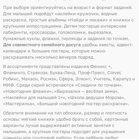
Помощь
При выборе ориентируйтесь на возраст и формат заданий.
Для малышей подойдут наклейки-кружочки, водные
Способы доставки
раскраски, простые альбомы «Найди и покажи» и книжки с
крупными иллюстрациями. Детям постарше интереснее
Способы оплаты
лабиринты, кроссворды, головоломки, вырезалки,
бумажные куклы, флажки, гирлянды и задания по точкам.
Для совместного семейного досуга
удобны квесты, адвент-
календари и большие постеры, которые можно
раскрашивать несколько вечеров подряд.
В ассортименте представлены издания Феникс +,
Фламинго, Стрекоза, Буква-Ленд, Проф-Пресс, Clever,
Робинс, Махаон, Росмэн, Сфера, Эгмонт, Учитель, Карапуз и
МИФ. Среди серий встречаются «Соедини по точкам»,
«Новогодние флажки», «Вырезалки — весёлая зима»,
«Наклейки для малышей 1+», «Школа дедушки Мороза»,
«Мастерилка», «Большой новогодний постер-раскраска».
Обратите внимание на тип обложки, размер и плотность
основы: мягкие книжки удобно брать с собой, картонные
варианты лучше выдерживают активные занятия с
малышами, а крупные постеры подходят для украшения
комнаты или групповой работы. Если ребёнок любит