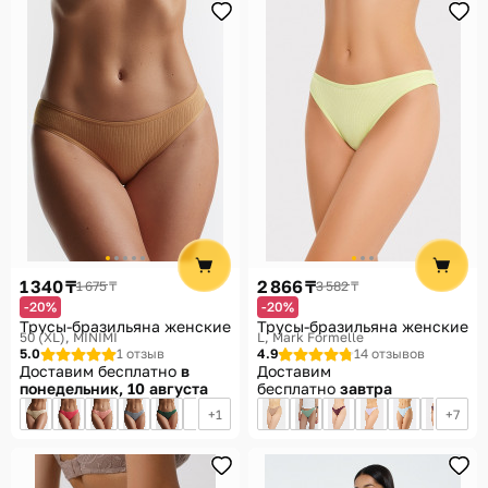
1 340 ₸
2 866 ₸
1 675 ₸
3 582 ₸
-20%
-20%
Трусы-бразильяна женские
Трусы-бразильяна женские
50 (XL)
MINIMI
L
Mark Formelle
5.0
1 отзыв
4.9
14 отзывов
Доставим бесплатно
в
Доставим
понедельник, 10 августа
бесплатно
завтра
1
7