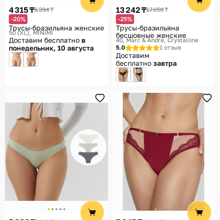
4 315 ₸
13 242 ₸
5 394 ₸
17 656 ₸
-20%
-25%
Трусы-бразильяна женские
Трусы-бразильяна
50 (XL)
MINIMI
бесшовные женские
Доставим бесплатно
в
40
Marc & André, Crystalline
понедельник, 10 августа
5.0
1 отзыв
Доставим
бесплатно
завтра