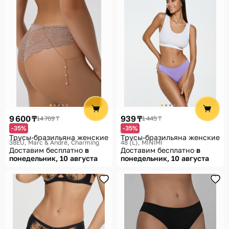
9 600 ₸
939 ₸
14 769 ₸
1 445 ₸
-35%
-35%
Трусы-бразильяна женские
Трусы-бразильяна женские
38EU
Marc & André, Charming
48 (L)
MINIMI
Доставим бесплатно
в
Доставим бесплатно
в
понедельник, 10 августа
понедельник, 10 августа