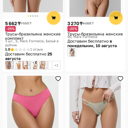
5 662 ₸
3 270 ₸
7 550 ₸
4 088 ₸
-25%
-20%
Трусы-бразильяна женские
Трусы-бразильяна женские
90
Mark Formelle
комплект
Доставим бесплатно
в
3 шт., S
Mark Formelle, Бельё в
рубчик
понедельник, 10 августа
1.0
1 отзыв
Доставим бесплатно
25
августа
1