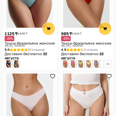
1 125 ₸
985 ₸
1 500 ₸
1 314 ₸
-25%
-25%
Трусы-бразильяна женские
Трусы-бразильяна женские
46/M
MINIMI
46 (M)
MINIMI
5.0
10 отзывов
4.5
2 отзыва
Доставим бесплатно
22
Доставим бесплатно
22
августа
августа
5