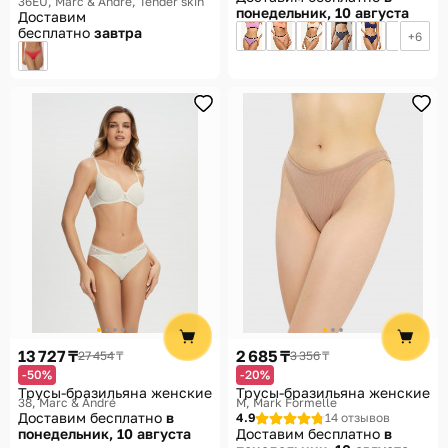
36EU
Marc & André, Tender skin
понедельник, 10 августа
Доставим
бесплатно
завтра
6
13 727 ₸
2 685 ₸
27 454 ₸
3 356 ₸
-50%
-20%
Трусы-бразильяна женские
Трусы-бразильяна женские
38
Marc & André
М
Mark Formelle
Доставим бесплатно
в
4.9
14 отзывов
понедельник, 10 августа
Доставим бесплатно
в