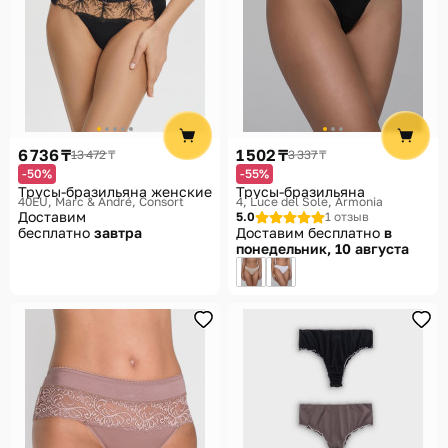
6 736 ₸
1 502 ₸
13 472 ₸
3 337 ₸
-50%
-55%
Трусы-бразильяна женские
Трусы-бразильяна
40EU
Marc & André, Consort
4
Luce del Sole, Armonia
Доставим
5.0
1 отзыв
бесплатно
завтра
Доставим бесплатно
в
понедельник, 10 августа