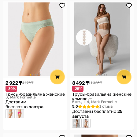
2 922 ₸
8 492 ₸
4 175 ₸
11 323 ₸
-30%
-25%
Трусы-бразильяна женские
Трусы-бразильяна женские
S
Mark Formelle
комплект
Доставим
5 шт., 114
Mark Formelle
бесплатно
завтра
5.0
1 отзыв
Доставим бесплатно
25
августа