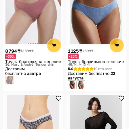
8 794 ₸
1 125 ₸
13 530 ₸
1 500 ₸
-35%
-25%
Трусы-бразильяна женские
Трусы-бразильяна женские
36
Marc & André, Tender skin
46/M
MINIMI
Доставим
5.0
10 отзывов
бесплатно
завтра
Доставим бесплатно
22
августа