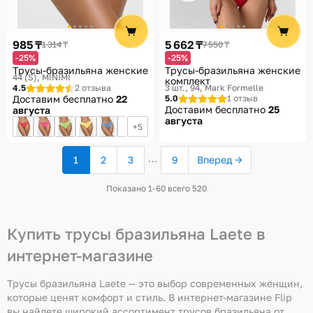
985 ₸
5 662 ₸
1 314 ₸
7 550 ₸
-25%
-25%
Трусы-бразильяна женские
Трусы-бразильяна женские
44 (S)
MINIMI
комплект
4.5
2 отзыва
3 шт., 94
Mark Formelle
Доставим бесплатно
22
5.0
1 отзыв
Доставим бесплатно
25
августа
августа
5
…
1
2
3
9
Вперед →
(текущая
страница)
Показано 1-60 всего 520
Купить трусы бразильяна Laete в
интернет-магазине
Трусы бразильяна Laete — это выбор современных женщин,
которые ценят комфорт и стиль. В интернет-магазине Flip
вы найдете широкий ассортимент трусов бразильяна от