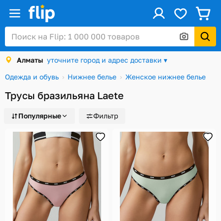
ус
Войти / Регистрация
Алматы
уточните город и адрес доставки ▾
Каталог
Одежда и обувь
Нижнее белье
Женское нижнее белье
Скидки и акции
Трусы бразильяна Laete
Подарочные карты
Популярные
Фильтр
Заказы
Посылки
Алматы
Корзина
Избранное
История просмотров