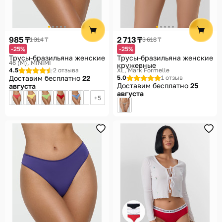
985 ₸
2 713 ₸
1 314 ₸
3 618 ₸
-25%
-25%
Трусы-бразильяна женские
Трусы-бразильяна женские
46 (M)
MINIMI
кружевные
4.5
2 отзыва
XL
Mark Formelle
Доставим бесплатно
22
5.0
1 отзыв
Доставим бесплатно
25
августа
августа
5