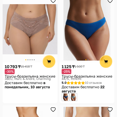
10 793 ₸
1 125 ₸
15 418 ₸
1 500 ₸
-30%
-25%
Трусы-бразильяна женские
Трусы-бразильяна женские
38EU
Marc & André, Charming
44/S
MINIMI
Доставим бесплатно
в
5.0
10 отзывов
понедельник, 10 августа
Доставим бесплатно
22
августа