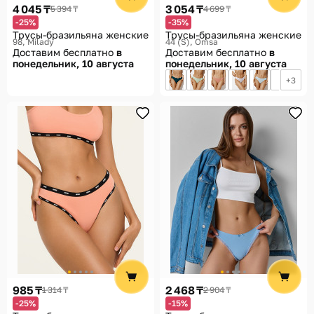
4 045 ₸
3 054 ₸
5 394 ₸
4 699 ₸
-25%
-35%
Трусы-бразильяна женские
Трусы-бразильяна женские
98
Milady
44 (S)
Omsa
Доставим бесплатно
в
Доставим бесплатно
в
понедельник, 10 августа
понедельник, 10 августа
3
985 ₸
2 468 ₸
1 314 ₸
2 904 ₸
-25%
-15%