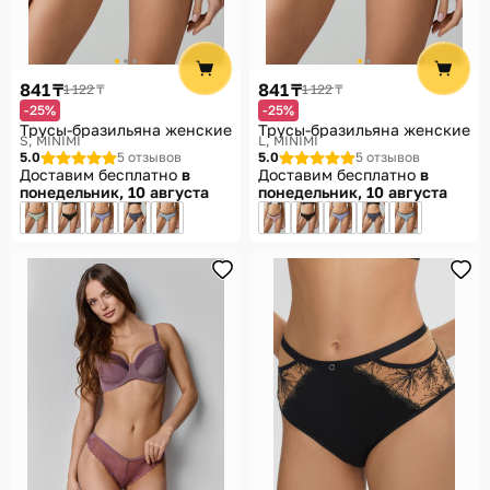
Помощь
Способы доставки
841 ₸
841 ₸
1 122 ₸
1 122 ₸
Способы оплаты
-25%
-25%
Трусы-бразильяна женские
Трусы-бразильяна женские
S
MINIMI
L
MINIMI
5.0
5 отзывов
5.0
5 отзывов
Доставим бесплатно
в
Доставим бесплатно
в
понедельник, 10 августа
понедельник, 10 августа