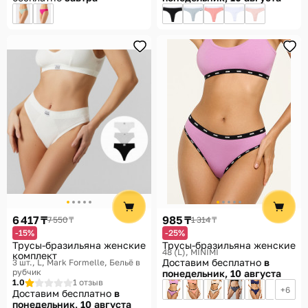
6 417 ₸
985 ₸
7 550 ₸
1 314 ₸
-15%
-25%
Трусы-бразильяна женские
Трусы-бразильяна женские
48 (L)
MINIMI
комплект
Доставим бесплатно
в
3 шт., L
Mark Formelle, Бельё в
рубчик
понедельник, 10 августа
1.0
1 отзыв
6
Доставим бесплатно
в
понедельник, 10 августа