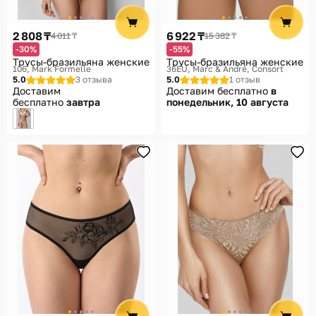
2 808 ₸
6 922 ₸
4 011 ₸
15 382 ₸
-30%
-55%
Трусы-бразильяна женские
Трусы-бразильяна женские
106
Mark Formelle
36EU
Marc & André, Consort
5.0
3 отзыва
5.0
1 отзыв
Доставим
Доставим бесплатно
в
бесплатно
завтра
понедельник, 10 августа