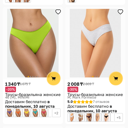
1 340 ₸
2 008 ₸
1 675 ₸
2 869 ₸
-20%
-30%
Трусы-бразильяна женские
Трусы-бразильяна женские
46 (M)
MINIMI
M
Mark Formelle
Доставим бесплатно
в
5.0
7 отзывов
понедельник, 10 августа
Доставим бесплатно
в
понедельник, 10 августа
2
5