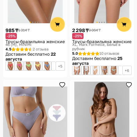
985 ₸
2 298 ₸
1 314 ₸
3 064 ₸
-25%
-25%
Трусы-бразильяна женские
Трусы-бразильяна женские
46 (M)
MINIMI
XL
Mark Formelle, Бельё в
рубчик
4.5
2 отзыва
5.0
10 отзывов
Доставим бесплатно
22
Доставим бесплатно
25
августа
августа
5
6