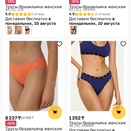
-15%
-30%
Трусы-бразильяна женские
Трусы-бразильяна женские
44 (S)
SiSi
50 (XL)
MINIMI
5.0
1 отзыв
4.5
2 отзыва
Доставим бесплатно
в
Доставим бесплатно
в
понедельник, 10 августа
понедельник, 10 августа
8 237 ₸
1 352 ₸
13 728 ₸
Трусы-бразильяна женские
-40%
46 (M)
MINIMI
Трусы-бразильяна женские
Доставим бесплатно
в