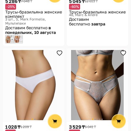
5 286 ₸
5 045 ₸
7 048 ₸
12 613 ₸
-25%
-60%
Трусы-бразильяна женские
Трусы-бразильяна женские
48
Marc & André
комплект
Доставим
3 шт., S
Mark Formelle,
Мультипаки
бесплатно
завтра
Доставим бесплатно
в
понедельник, 10 августа
1 028 ₸
3 529 ₸
1 209 ₸
5 041 ₸