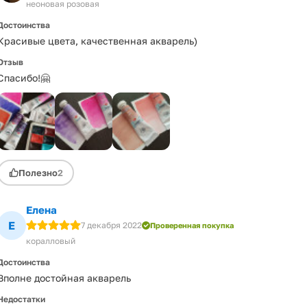
неоновая розовая
Достоинства
Красивые цвета, качественная акварель)
Отзыв
Спасибо!🤗
Полезно
2
Елена
Е
7 декабря 2022
Проверенная покупка
коралловый
Достоинства
Вполне достойная акварель
Недостатки