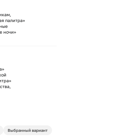
икам,
ая палитра»
нные
е ночи»
а»
кой
итра»
ства,
Выбранный вариант