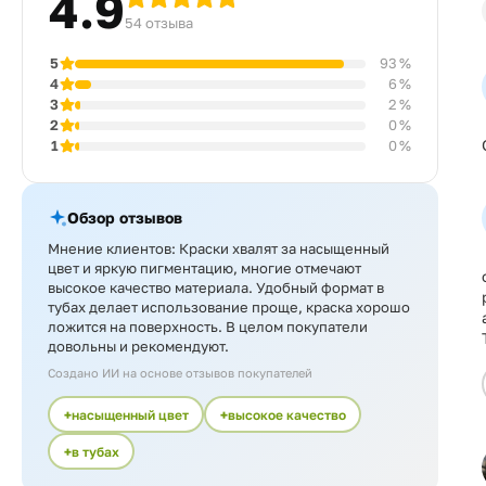
4.9
54 отзыва
5
93 %
4
6 %
3
2 %
2
0 %
1
0 %
Обзор отзывов
Мнение клиентов: Краски хвалят за насыщенный
цвет и яркую пигментацию, многие отмечают
высокое качество материала. Удобный формат в
тубах делает использование проще, краска хорошо
ложится на поверхность. В целом покупатели
довольны и рекомендуют.
Создано ИИ на основе отзывов покупателей
насыщенный цвет
высокое качество
в тубах