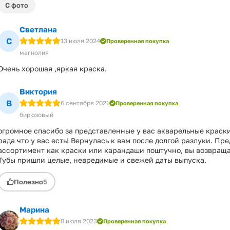
С фото
Светлана
С
13 июля 2024
Проверенная покупка
магнолия
Очень хорошая ,яркая краска.
Виктория
В
6 сентября 2021
Проверенная покупка
бирюзовый
огромное спасибо за представленные у вас акварельные краски
рада что у вас есть! Вернулась к вам после долгой разлуки. Пр
ассортимент как краски или карандаши поштучно, вы возвраща
Тубы пришли целые, невредимые и свежей даты выпуска.
Полезно
5
Марина
8 июля 2023
Проверенная покупка