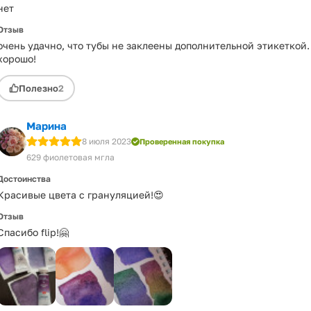
нет
Отзыв
очень удачно, что тубы не заклеены дополнительной этикеткой.
хорошо!
Полезно
2
Марина
8 июля 2023
Проверенная покупка
629 фиолетовая мгла
Достоинства
Красивые цвета с грануляцией!😍
Отзыв
Спасибо flip!🤗