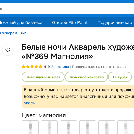
Покупай для бизнеса
Открой Flip Point
Подарочные кар
и акварельные
Белые ночи Акварель худож
«№369 Магнолия»
4.9
54
отзыва
|
Подписаться на новые отзывы
насыщенный цвет
высокое качество
в тубах
В данный момент этот товар отсутствует в продаже.
Возможно, у нас найдется аналогичный или похожи
здесь
.
Цвет
:
магнолия