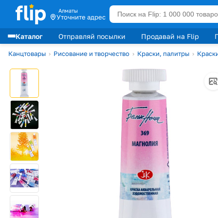
Алматы
Уточните адрес
Каталог
Отправляй посылки
Продавай на Flip
Лидеры продаж
Канцтовары
›
Рисование и творчество
›
Краски, палитры
›
Краск