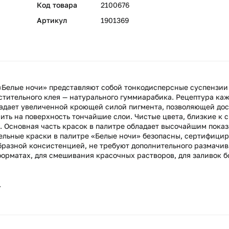
Код товара
2100676
Артикул
1901369
Белые ночи» представляют собой тонкодисперсные суспензии
астительного клея — натурального гуммиарабика. Рецептура ка
ладает увеличенной кроющей силой пигмента, позволяющей до
ить на поверхность тончайшие слои. Чистые цвета, близкие к 
в. Основная часть красок в палитре обладает высочайшим показ
рельные краски в палитре «Белые ночи» безопасны, сертифици
бразной консистенцией, не требуют дополнительного размачив
орматах, для смешивания красочных растворов, для заливок б
.