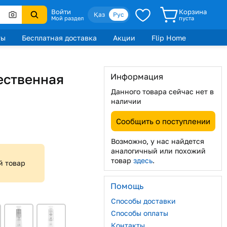
Войти
Корзина
Қаз
Рус
Мой раздел
пуста
ты
Бесплатная доставка
Акции
Flip Home
ественная
Информация
Данного товара сейчас нет в
наличии
Сообщить о поступлении
Возможно, у нас найдется
аналогичный или похожий
товар
здесь
.
й товар
Помощь
Способы доставки
Способы оплаты
Контакты