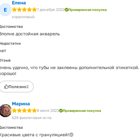
Елена
Е
7 декабря 2022
Проверенная покупка
коралловый
Достоинства
Вполне достойная акварель
Недостатки
нет
Отзыв
очень удачно, что тубы не заклеены дополнительной этикеткой.
хорошо!
Полезно
2
Марина
8 июля 2023
Проверенная покупка
629 фиолетовая мгла
Достоинства
Красивые цвета с грануляцией!😍