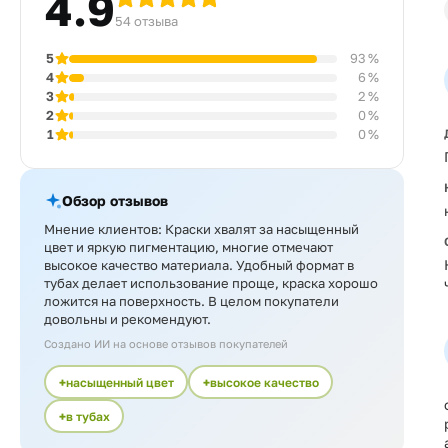
4.9
54 отзыва
5
93 %
4
6 %
3
2 %
2
0 %
1
0 %
Обзор отзывов
Мнение клиентов: Краски хвалят за насыщенный
цвет и яркую пигментацию, многие отмечают
высокое качество материала. Удобный формат в
тубах делает использование проще, краска хорошо
ложится на поверхность. В целом покупатели
довольны и рекомендуют.
Создано ИИ на основе отзывов покупателей
насыщенный цвет
высокое качество
в тубах