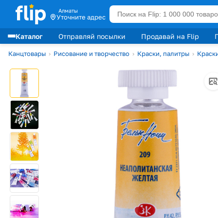
Алматы
Уточните адрес
Каталог
Отправляй посылки
Продавай на Flip
Лидеры продаж
Канцтовары
›
Рисование и творчество
›
Краски, палитры
›
Краск