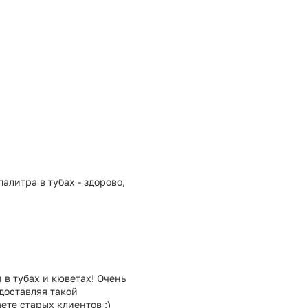
алитра в тубах - здорово,
 в тубах и кюветах! Очень
едоставляя такой
ете старых клиентов ;)