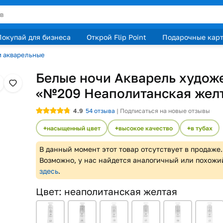
Покупай для бизнеса
Открой Flip Point
Подарочные кар
и акварельные
Белые ночи Акварель худож
«№209 Неаполитанская жел
4.9
54
отзыва
|
Подписаться на новые отзывы
насыщенный цвет
высокое качество
в тубах
В данный момент этот товар отсутствует в продаже.
Возможно, у нас найдется аналогичный или похожи
здесь
.
Цвет
:
неаполитанская желтая