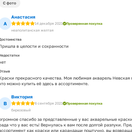
С фото
Анастасия
А
14 декабря 2021
Проверенная покупка
неаполитанская желтая
Достоинства
Пришла в целости и сохранности
Недостатки
нет
Отзыв
Краски прекрасного качества. Моя любимая акварель Невская п
что можно купить её здесь в ассортименте.
Виктория
В
6 сентября 2021
Проверенная покупка
бирюзовый
огромное спасибо за представленные у вас акварельные краски
рада что у вас есть! Вернулась к вам после долгой разлуки. Пр
ассортимент как краски или карандаши поштучно, вы возвраща