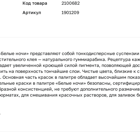
Код товара
2100682
Артикул
1901209
Белые ночи» представляют собой тонкодисперсные суспензии
астительного клея — натурального гуммиарабика. Рецептура ка
ладает увеличенной кроющей силой пигмента, позволяющей до
ить на поверхность тончайшие слои. Чистые цвета, близкие к 
в. Основная часть красок в палитре обладает высочайшим показ
рельные краски в палитре «Белые ночи» безопасны, сертифици
бразной консистенцией, не требуют дополнительного размачив
орматах, для смешивания красочных растворов, для заливок б
.