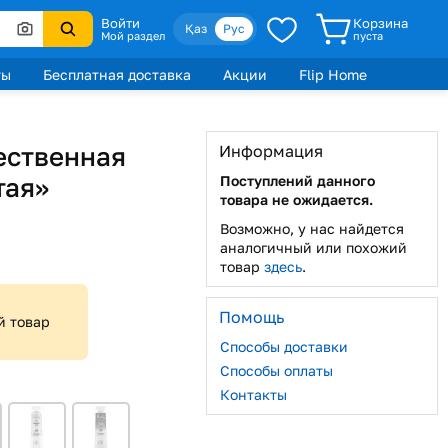
Войти
Корзина
Қаз
Рус
Мой раздел
пуста
ты
Бесплатная доставка
Акции
Flip Home
ественная
Информация
тая»
Поступлений данного
товара не ожидается.
Возможно, у нас найдется
аналогичный или похожий
товар
здесь
.
Помощь
й товар
Способы доставки
Способы оплаты
Контакты