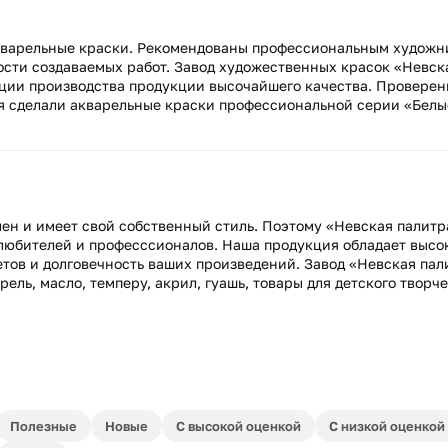
варельные краски. Рекомендованы профессиональным художн
ости создаваемых работ. Завод художественных красок «Невск
диции производства продукции высочайшего качества. Провере
я сделали акварельные краски профессиональной серии «Белы
ен и имеет свой собственный стиль. Поэтому «Невская палитр
 любителей и професссионалов. Наша продукция обладает высо
тов и долговечность ваших произведений. Завод «Невская пал
ль, масло, темперу, акрил, гуашь, товары для детского творче
Полезные
Новые
С высокой оценкой
С низкой оценкой