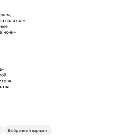
икам,
ая палитра»
нные
е ночи»
а»
кой
итра»
ства,
Выбранный вариант