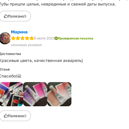
Тубы пришли целые, невредимые и свежей даты выпуска.
Полезно
5
Марина
8 июля 2023
Проверенная покупка
неоновая розовая
Достоинства
Красивые цвета, качественная акварель)
Отзыв
Спасибо!🤗
Полезно
2