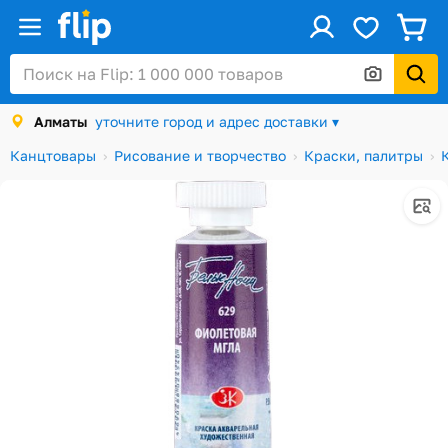
ус
Войти / Регистрация
Алматы
уточните город и адрес доставки ▾
Каталог
Канцтовары
Рисование и творчество
Краски, палитры
Скидки и акции
Подарочные карты
Заказы
Посылки
Алматы
Корзина
Избранное
История просмотров