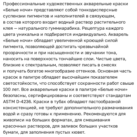
Профессиональные художественных акварельные краски
«Белые ночи» представляют собой тонкодисперсные
суспензии пигментов и наполнителей в связующем,
в состав которого входит водный раствор растительного
клея — натурального гуммиарабика. Рецептура каждого
цвета уникальна и подбирается индивидуально. Акварель
«Белые ночи» обладает увеличенной кроющей силой
пигмента, позволяющей достигать чрезвычайной
прозрачности и при насыщенности и звучании тона,
наносить на поверхность тончайшие слои. Чистые цвета,
близкие к спектральным, позволяют писать в смесях
и получать богатое многообразие оттенков. Основная часть
красок в палитре обладает высочайшим показателем
светостойкости, что способствует сохранности работ свыше
100 лет. Все акварельные краски в палитре «Белые ночи»
безопасны, сертифицированы и соответствуют стандартам
ASTM D-4236. Краски в тубах обладают пастообразной
консистенцией, не требуют дополнительного размачивания
водой и сразу готовы к применению. Рекомендуются для
живописи на больших форматах, для смешивания
красочных растворов, для заливок больших участков
бумаги, для заполнения пустых кювет.