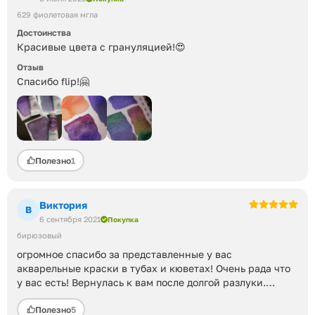
629 фиолетовая мгла
Достоинства
Красивые цвета с грануляцией!😍
Отзыв
Спасибо flip!🤗
Полезно
1
Виктория
В
6 сентября 2021
Покупка
бирюзовый
огромное спасибо за представленные у вас
акварельные краски в тубах и кюветах! Очень рада что
у вас есть! Вернулась к вам после долгой разлуки.
Предоставляя такой ассортимент как краски или
Полезно
5
карандаши поштучно, вы возвращаете старых клиентов