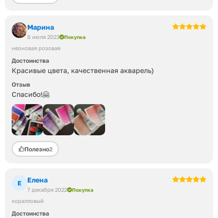
;)
Тубы пришли целые, невредимые и свежей даты
выпуска.
Марина
8 июля 2023
Покупка
неоновая розовая
Достоинства
Красивые цвета, качественная акварель)
Отзыв
Спасибо!🤗
Полезно
2
Елена
Е
7 декабря 2022
Покупка
коралловый
Достоинства