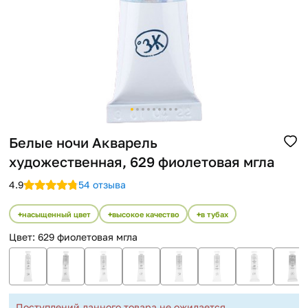
Помощь
Способы доставки
Способы оплаты
Белые ночи Акварель
художественная, 629 фиолетовая мгла
4.9
54 отзыва
насыщенный цвет
высокое качество
в тубах
Цвет
:
629 фиолетовая мгла
Поступлений данного товара не ожидается.