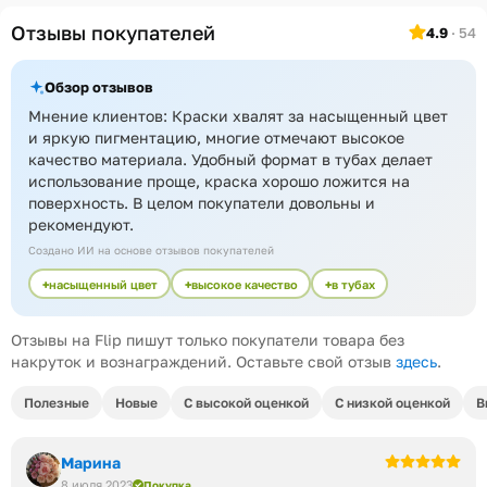
Отзывы покупателей
4.9
· 54
Обзор отзывов
Мнение клиентов: Краски хвалят за насыщенный цвет
и яркую пигментацию, многие отмечают высокое
качество материала. Удобный формат в тубах делает
использование проще, краска хорошо ложится на
поверхность. В целом покупатели довольны и
рекомендуют.
Создано ИИ на основе отзывов покупателей
насыщенный цвет
высокое качество
в тубах
Отзывы на Flip пишут только покупатели товара без
накруток и вознаграждений. Оставьте свой отзыв
здесь
.
Полезные
Новые
С высокой оценкой
С низкой оценкой
В
Марина
8 июля 2023
Покупка