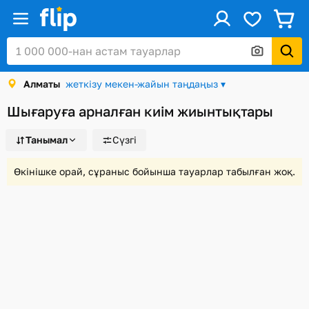
ус
Кіру / Тіркеу
Алматы
жеткізу мекен-жайын таңдаңыз ▾
Каталог
Шығаруға арналған киім жиынтықтары
Жеңілдіктер мен акциялар
Танымал
Сүзгі
Сыйлық карталары
Тапсырыстар
Өкінішке орай, сұраныс бойынша тауарлар табылған жоқ.
Сәлемдемелер
Алматы
Себет
Таңдаулы
Қарап шығулар тарихы