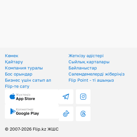
Көмек
Жеткізу әдістері
Төлем әдістері
Көмек
Жеткізу әдістері
Қайтару
Сыйлық карталары
Компания туралы
Байланыстар
Бос орындар
Сәлемдемелерді жіберіңіз
Бизнес үшін сатып ал
Flip Point - ті ашыңыз
Flip-те сату
Жүктеңіз
App Store
Қолжетімді
Google Play
© 2007-2026 Flip.kz ЖШС