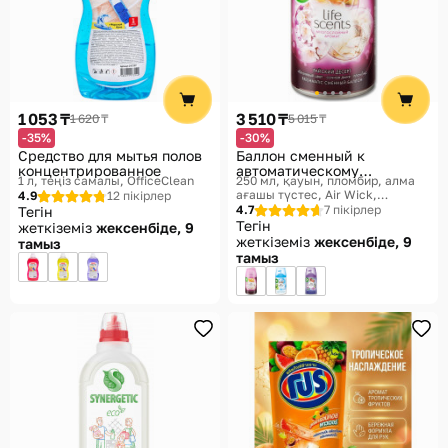
1 053 ₸
3 510 ₸
1 620 ₸
5 015 ₸
-35%
-30%
Средство для мытья полов
Баллон сменный к
концентрированное
автоматическому
1 л, теңіз самалы
OfficeClean
250 мл, қауын, пломбир, алма
распылителю
ағашы түстес
Air Wick,
4.9
12 пікірлер
Freshmatic
4.7
7 пікірлер
Тегін
Тегін
жеткіземіз
жексенбіде, 9
жеткіземіз
жексенбіде, 9
тамыз
тамыз