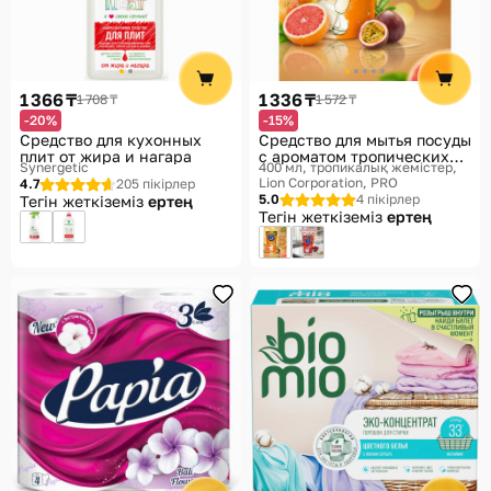
1 366 ₸
1 336 ₸
1 708 ₸
1 572 ₸
-20%
-15%
Средство для кухонных
Средство для мытья посуды
плит от жира и нагара
с ароматом тропических
Synergetic
400 мл, тропикалық жемістер
фруктов
Lion Corporation, PRO
4.7
205 пікірлер
5.0
4 пікірлер
Тегін жеткіземіз
ертең
Тегін жеткіземіз
ертең