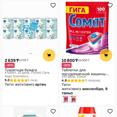
2 639 ₸
10 800 ₸
3 770 ₸
13 500 ₸
-30%
-20%
Туалетная бумага
Таблетки для
4 қабат, 10 дана
Flovell Care,
посудомоечной машины
Aqaz Cosmetics
100 дана
Сомат
«All in 1 Extra»
5.0
1 пікір
4.8
5 пікірлер
Тегін жеткіземіз
ертең
Тегін
жеткіземіз
жексенбіде, 9
тамыз