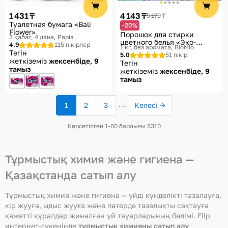
1 431 ₸
4 143 ₸
5 179 ₸
Туалетная бумага «Bali
-20%
Flower»
Порошок для стирки
3 қабат, 4 дана
Papia
цветного белья «Эко-
4.9
115 пікірлер
1 кг, без аромата
BioMio
Концентрат»
Тегін
5.0
51 пікір
жеткіземіз
жексенбіде, 9
Тегін
тамыз
жеткіземіз
жексенбіде, 9
тамыз
…
1
2
3
Келесі →
(ағымдағы
бет)
Көрсетілген 1-60 барлығы 8310
Тұрмыстық химия және гигиена —
Қазақстанда сатып алу
Тұрмыстық химия және гигиена — үйді күнделікті тазалауға,
кір жууға, ыдыс жууға және пәтерде тазалықты сақтауға
қажетті құралдар жиналған үй тауарларының бөлімі. Flip
интернет-дүкенінде
тұрмыстық химияны сатып алу