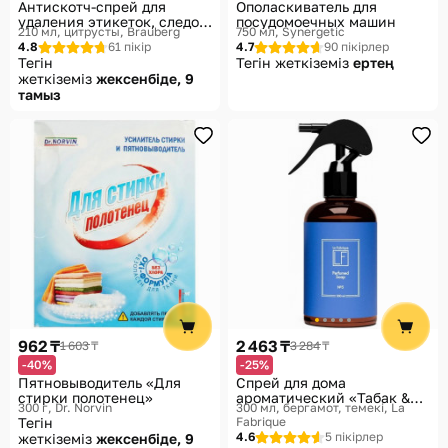
Антискотч-спрей для
Ополаскиватель для
удаления этикеток, следов
посудомоечных машин
210 мл, цитрусты
Brauberg
750 мл
Synergetic
клея, липких лент
4.8
61 пікір
4.7
90 пікірлер
Тегін
Тегін жеткіземіз
ертең
жеткіземіз
жексенбіде, 9
тамыз
962 ₸
2 463 ₸
1 603 ₸
3 284 ₸
-40%
-25%
Пятновыводитель «Для
Спрей для дома
стирки полотенец»
ароматический «Табак &
300 г
Dr. Norvin
300 мл, бергамот, темекі
La
Бергамот»
Тегін
Fabrique
4.6
5 пікірлер
жеткіземіз
жексенбіде, 9