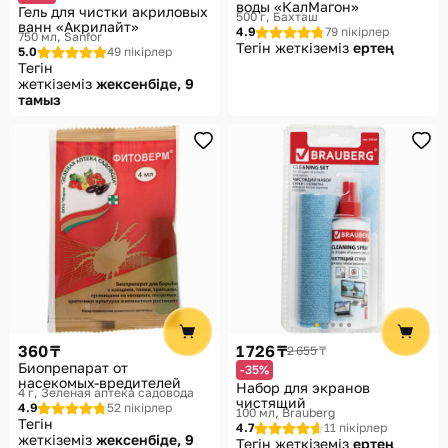
воды «КалМагон»
Гель для чистки акриловых
500 г
Бахташ
ванн «Акрилайт»
4.9
79 пікірлер
750 мл
Sanfor
Тегін жеткіземіз
ертең
5.0
49 пікірлер
Тегін
жеткіземіз
жексенбіде, 9
тамыз
360 ₸
1 726 ₸
2 655 ₸
Биопрепарат от
-35%
насекомых-вредителей
Набор для экранов
4 г
Зеленая аптека садовода
чистящий
4.9
52 пікірлер
100 мл
Brauberg
Тегін
4.7
11 пікірлер
жеткіземіз
жексенбіде, 9
Тегін жеткіземіз
ертең