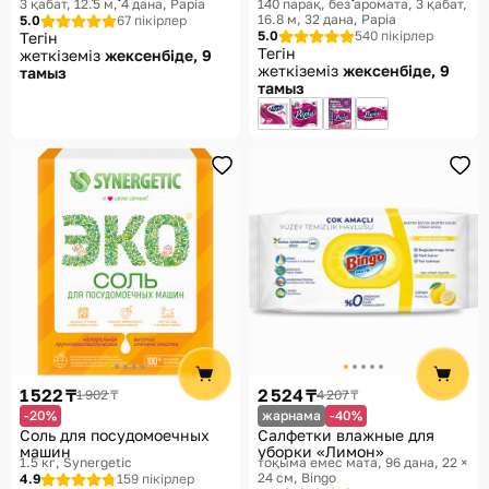
3 қабат, 12.5 м, 4 дана
Papia
140 парақ, без аромата, 3 қабат,
16.8 м, 32 дана
Papia
5.0
67 пікірлер
5.0
540 пікірлер
Тегін
Тегін
жеткіземіз
жексенбіде, 9
жеткіземіз
жексенбіде, 9
тамыз
тамыз
1 522 ₸
2 524 ₸
1 902 ₸
4 207 ₸
-20%
жарнама
-40%
Соль для посудомоечных
Салфетки влажные для
машин
уборки «Лимон»
1.5 кг
Synergetic
тоқыма емес мата, 96 дана, 22 ×
24 см
Bingo
4.9
159 пікірлер