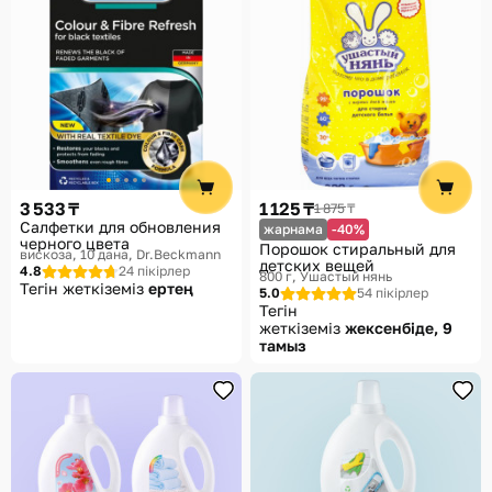
3 533 ₸
1 125 ₸
1 875 ₸
Салфетки для обновления
жарнама
-40%
черного цвета
Порошок стиральный для
вискоза, 10 дана
Dr.Beckmann
детских вещей
4.8
24 пікірлер
800 г
Ушастый нянь
Тегін жеткіземіз
ертең
5.0
54 пікірлер
Тегін
жеткіземіз
жексенбіде, 9
тамыз