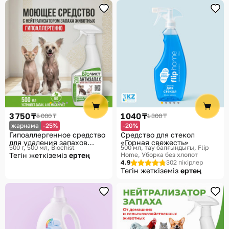
3 750 ₸
1 040 ₸
5 000 ₸
1 300 ₸
жарнама
-25%
-20%
Гипоаллергенное средство
Средство для стекол
для удаления запахов
«Горная свежесть»
500 г, 500 мл
Biochist
500 мл, тау балғындығы
Flip
домашних животных
Тегін жеткіземіз
ертең
Home, Уборка без хлопот
«Антизапах ZOO»
4.9
302 пікірлер
Тегін жеткіземіз
ертең