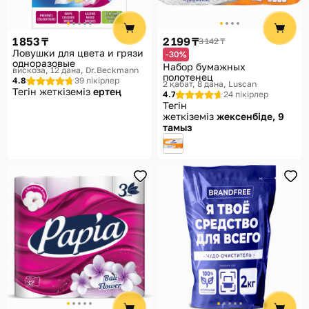
1 853 ₸
2 199 ₸
3 142 ₸
Ловушки для цвета и грязи
-30%
одноразовые
Набор бумажных
вискоза, 12 дана
Dr.Beckmann
полотенец
4.8
39 пікірлер
2 қабат, 8 дана
Luscan
Тегін жеткіземіз
ертең
4.7
24 пікірлер
Тегін
жеткіземіз
жексенбіде, 9
тамыз