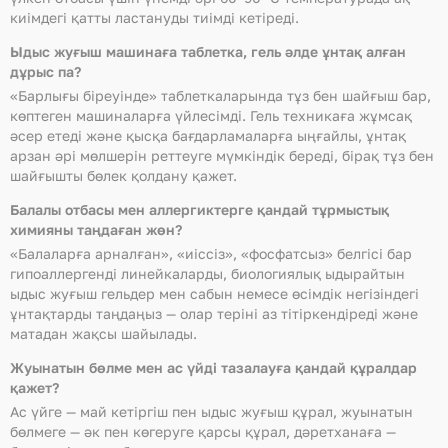
киімдегі қатты ластануды тиімді кетіреді.
Ыдыс жуғыш машинаға таблетка, гель әлде ұнтақ алған
дұрыс па?
«Барлығы біреуінде» таблеткаларында тұз бен шайғыш бар,
көптеген машиналарға үйлесімді. Гель техникаға жұмсақ
әсер етеді және қысқа бағдарламаларға ыңғайлы, ұнтақ
арзан әрі мөлшерін реттеуге мүмкіндік береді, бірақ тұз бен
шайғышты бөлек қолдану қажет.
Балалы отбасы мен аллергиктерге қандай тұрмыстық
химияны таңдаған жөн?
«Балаларға арналған», «иіссіз», «фосфатсыз» белгісі бар
гипоаллергенді линейкаларды, биологиялық ыдырайтын
ыдыс жуғыш гельдер мен сабын немесе өсімдік негізіндегі
ұнтақтарды таңдаңыз — олар теріні аз тітіркендіреді және
матадан жақсы шайылады.
Жуынатын бөлме мен ас үйді тазалауға қандай құралдар
қажет?
Ас үйге — май кетіргіш пен ыдыс жуғыш құрал, жуынатын
бөлмеге — әк пен көгеруге қарсы құрал, дәретханаға —