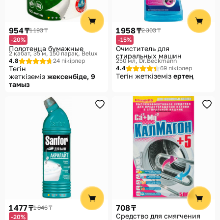
954 ₸
1 958 ₸
1 193 ₸
2 303 ₸
-20%
-15%
Полотенца бумажные
Очиститель для
2 қабат, 35 м, 150 парақ
Belux
стиральных машин
4.8
24 пікірлер
250 мл
Dr.Beckmann
Тегін
4.4
69 пікірлер
Тегін жеткіземіз
ертең
жеткіземіз
жексенбіде, 9
тамыз
1 477 ₸
708 ₸
1 846 ₸
Средство для смягчения
-20%