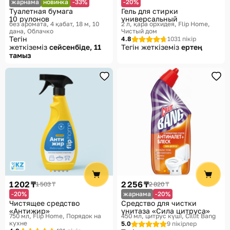
жарнама
новинка
-33%
-20%
Туалетная бумага
Гель для стирки
10 рулонов
универсальный
без аромата, 4 қабат, 18 м, 10
2 л, қара орхидея
Flip Home,
дана
Облачко
Чистый дом
Тегін
4.8
1031 пікір
жеткіземіз
сейсенбіде, 11
Тегін жеткіземіз
ертең
тамыз
1 202 ₸
2 256 ₸
1 503 ₸
2 820 ₸
-20%
жарнама
-20%
Чистящее средство
Средство для чистки
«Антижир»
унитаза «Сила цитруса»
750 мл
Flip Home, Порядок на
450 мл, цитрус күші
Cillit Bang
кухне
5.0
9 пікірлер