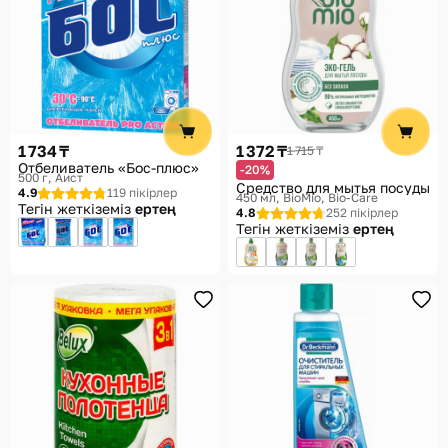
1 734 ₸
1 372 ₸
1 715 ₸
Отбеливатель «Бос-плюс»
-20%
500 г
Аист
Средство для мытья посуды
4.9
119 пікірлер
450 мл
BioMio, Bio-Care
Тегін жеткіземіз
ертең
4.8
252 пікірлер
Тегін жеткіземіз
ертең