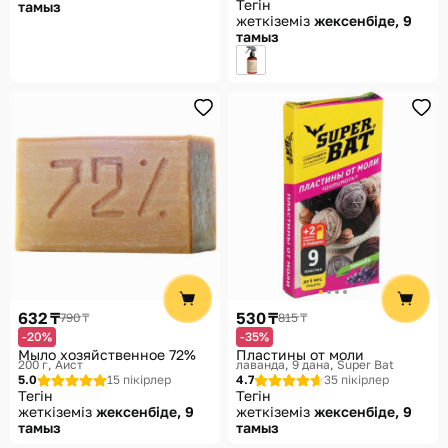
Тегін
тамыз
жеткіземіз
жексенбіде, 9
тамыз
632 ₸
530 ₸
790 ₸
815 ₸
-20%
-35%
Мыло хозяйственное 72%
Пластины от моли
200 г
Аист
лаванда, 9 дана
Super Bat
5.0
15 пікірлер
4.7
35 пікірлер
Тегін
Тегін
жеткіземіз
жексенбіде, 9
жеткіземіз
жексенбіде, 9
тамыз
тамыз