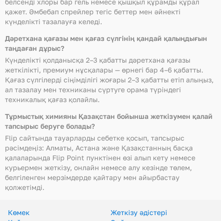
белсенді хлоры бар гель немесе қышқыл құрамды құрал
қажет. Әмбебап спрейлер тегіс беттер мен әйнекті
күнделікті тазалауға келеді.
Дәретхана қағазы мен қағаз сүлгінің қандай қалыңдығын
таңдаған дұрыс?
Күнделікті қолданысқа 2–3 қабатты дәретхана қағазы
жеткілікті, премиум нұсқалары — өрнегі бар 4–6 қабатты.
Қағаз сүлгілерді сіңімділігі жоғары 2–3 қабатты етіп алыңыз,
ал тазалау мен техниканы сүртуге орама түріндегі
техникалық қағаз қолайлы.
Тұрмыстық химияны Қазақстан бойынша жеткізумен қалай
тапсырыс беруге болады?
Flip сайтында тауарларды себетке қосып, тапсырыс
рәсімдеңіз: Алматы, Астана және Қазақстанның басқа
қалаларында Flip Point пунктінен өзі алып кету немесе
курьермен жеткізу, онлайн немесе алу кезінде төлем,
белгіленген мерзімдерде қайтару мен айырбастау
қолжетімді.
Көмек
Жеткізу әдістері