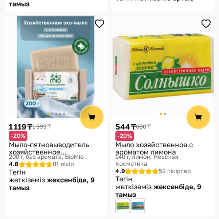
тамыз
1 119 ₸
544 ₸
1 399 ₸
680 ₸
-20%
-20%
Мыло-пятновыводитель
Мыло хозяйственное с
хозяйственное
ароматом лимона
200 г, без аромата
BioMio
140 г, лимон
Невская
экологичное
Косметика
4.8
81 пікір
4.9
52 пікірлер
Тегін
Тегін
жеткіземіз
жексенбіде, 9
жеткіземіз
жексенбіде, 9
тамыз
тамыз