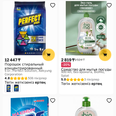
12 447 ₸
2 819 ₸
3 524 ₸
Порошок стиральный
-20%
концентрированный
Средство для мытья посуды
5 кг
Perfect Solution, Aekyung
900 мл, без аромата
BioMio,
Corporation
Splat
4.8
506 пікірлер
5.0
3 пікірлер
Тегін жеткіземіз
ертең
Тегін жеткіземіз
ертең