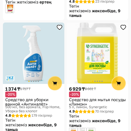
4.8
23 пікірлер
Тегін жеткіземіз
ертең
Тегін
жеткіземіз
жексенбіде, 9
тамыз
1 374 ₸
6 929 ₸
1 717 ₸
8 661 ₸
-20%
-20%
Средство для уборки
Средство для мытья посуды
ванной «Антиналёт»
«Лимон»
500 мл, без аромата
Flip Home,
5 л, лимон
Synergetic
Уборка без хлопот
4.9
70 пікірлер
4.8
179 пікірлер
Тегін
Тегін
жеткіземіз
жексенбіде, 9
жеткіземіз
жексенбіде, 9
тамыз
тамыз