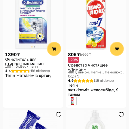
1 390 ₸
805 ₸
1 006 ₸
Очиститель для
-20%
стиральных машин
Средство чистящее
100 г
Dr.Beckmann
«Лимон»
4.4
56 пікірлер
480 г, лимон
Henkel, Пемолюкс,
Тегін жеткіземіз
ертең
Сода 5
4.9
115 пікірлер
Тегін
жеткіземіз
жексенбіде, 9
тамыз