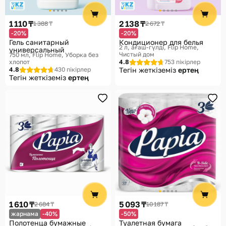
1 110 ₸
2 138 ₸
1 388 ₸
2 672 ₸
-20%
-20%
Гель санитарный
Кондиционер для белья
2 л, ағаш-гүлді
Flip Home,
универсальный
Чистый дом
750 мл
Flip Home, Уборка без
хлопот
4.8
753 пікірлер
4.8
430 пікірлер
Тегін жеткіземіз
ертең
Тегін жеткіземіз
ертең
1 610 ₸
5 093 ₸
2 684 ₸
10 187 ₸
жарнама
-40%
-50%
Полотенца бумажные
Туалетная бумага