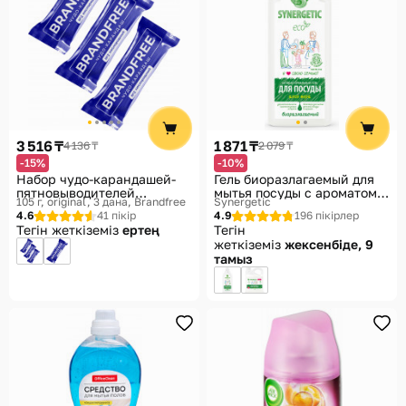
3 516 ₸
1 871 ₸
4 136 ₸
2 079 ₸
-15%
-10%
Набор чудо-карандашей-
Гель биоразлагаемый для
пятновыводителей
мытья посуды с ароматом
105 г, original, 3 дана
Brandfree
Synergetic
кислородных
алоэ вера
4.6
41 пікір
4.9
196 пікірлер
универсальных
Тегін жеткіземіз
ертең
Тегін
жеткіземіз
жексенбіде, 9
тамыз