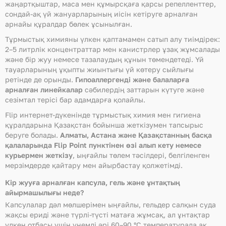
жаңартқыштар, маса мен құмырсқаға қарсы репелленттер,
сондай-ақ үй жануарларының иісін кетіруге арналған
арнайы құралдар бөлек ұсынылған.
Тұрмыстық химияны үлкен қаптамамен сатып алу тиімдірек:
2–5 литрлік концентраттар мен канистрлер ұзақ жұмсалады
және бір жуу немесе тазалаудың құнын төмендетеді. Үй
тауарларының ұқыпты жиынтығы үй көтеру сыйлығы
ретінде де орынды.
Гипоаллергенді және балаларға
арналған линейкалар
сәбилердің заттарын күтуге және
сезімтал терісі бар адамдарға қолайлы.
Flip интернет-дүкенінде тұрмыстық химия мен гигиена
құралдарына Қазақстан бойынша жеткізумен тапсырыс
беруге болады.
Алматы, Астана және Қазақстанның басқа
қалаларында Flip Point пунктінен өзі алып кету немесе
курьермен жеткізу
, ыңғайлы төлем тәсілдері, белгіленген
мерзімдерде қайтару мен айырбастау қолжетімді.
Кір жууға арналған капсула, гель және ұнтақтың
айырмашылығы неде?
Капсулалар дәл мөлшерімен ыңғайлы, гельдер салқын суда
жақсы ериді және түрлі-түсті матаға жұмсақ, ал ұнтақтар
үлкен отбасы үшін үнемді әрі 60–90 °C температурада ақ