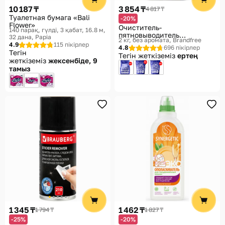
10 187 ₸
3 854 ₸
4 817 ₸
Туалетная бумага «Bali
-20%
Flower»
Очиститель-
140 парақ, гүлді, 3 қабат, 16.8 м,
пятновыводитель
32 дана
Papia
2 кг, без аромата
Brandfree
кислородный
4.9
115 пікірлер
4.8
696 пікірлер
универсальный «Я твоё
Тегін
Тегін жеткіземіз
ертең
средство для всего»
жеткіземіз
жексенбіде, 9
тамыз
1 345 ₸
1 462 ₸
1 794 ₸
1 827 ₸
-25%
-20%