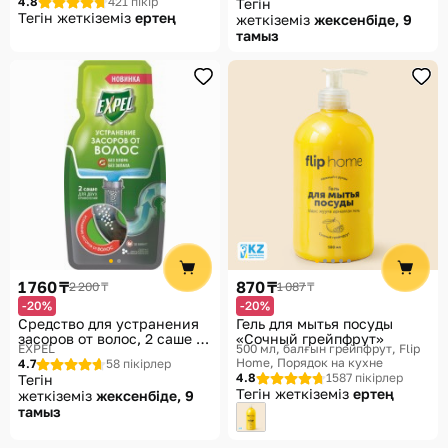
4.8
421 пікір
Тегін
Тегін жеткіземіз
ертең
жеткіземіз
жексенбіде, 9
тамыз
1 760 ₸
870 ₸
2 200 ₸
1 087 ₸
-20%
-20%
Средство для устранения
Гель для мытья посуды
засоров от волос, 2 саше по
«Сочный грейпфрут»
EXPEL
500 мл, балғын грейпфрут
Flip
50 г
Home, Порядок на кухне
4.7
58 пікірлер
4.8
1587 пікірлер
Тегін
Тегін жеткіземіз
ертең
жеткіземіз
жексенбіде, 9
тамыз