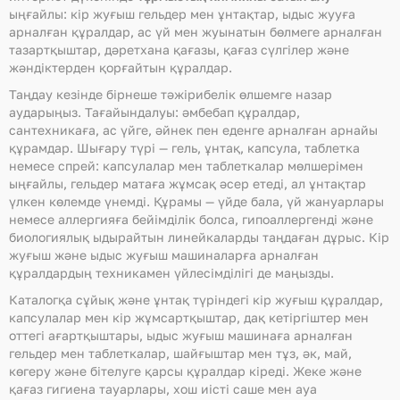
ыңғайлы: кір жуғыш гельдер мен ұнтақтар, ыдыс жууға
арналған құралдар, ас үй мен жуынатын бөлмеге арналған
тазартқыштар, дәретхана қағазы, қағаз сүлгілер және
жәндіктерден қорғайтын құралдар.
Таңдау кезінде бірнеше тәжірибелік өлшемге назар
аударыңыз. Тағайындалуы: әмбебап құралдар,
сантехникаға, ас үйге, әйнек пен еденге арналған арнайы
құрамдар. Шығару түрі — гель, ұнтақ, капсула, таблетка
немесе спрей: капсулалар мен таблеткалар мөлшерімен
ыңғайлы, гельдер матаға жұмсақ әсер етеді, ал ұнтақтар
үлкен көлемде үнемді. Құрамы — үйде бала, үй жануарлары
немесе аллергияға бейімділік болса, гипоаллергенді және
биологиялық ыдырайтын линейкаларды таңдаған дұрыс. Кір
жуғыш және ыдыс жуғыш машиналарға арналған
құралдардың техникамен үйлесімділігі де маңызды.
Каталогқа сұйық және ұнтақ түріндегі кір жуғыш құралдар,
капсулалар мен кір жұмсартқыштар, дақ кетіргіштер мен
оттегі ағартқыштары, ыдыс жуғыш машинаға арналған
гельдер мен таблеткалар, шайғыштар мен тұз, әк, май,
көгеру және бітелуге қарсы құралдар кіреді. Жеке және
қағаз гигиена тауарлары, хош иісті саше мен ауа