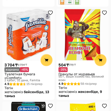
3 704 ₸
504 ₸
6 734 ₸
776 ₸
жарнама
-45%
-35%
Туалетная бумага
Гранулы от муравьев
50 г
Ваше хозяйство, Великий
«Comfort»
воин
2 қабат, 32 дана
Familia
4.9
58 пікірлер
4.5
15 пікірлер
Тегін
Тегін
жеткіземіз
жексенбіде, 9
жеткіземіз
бейсенбіде, 13
тамыз
тамыз