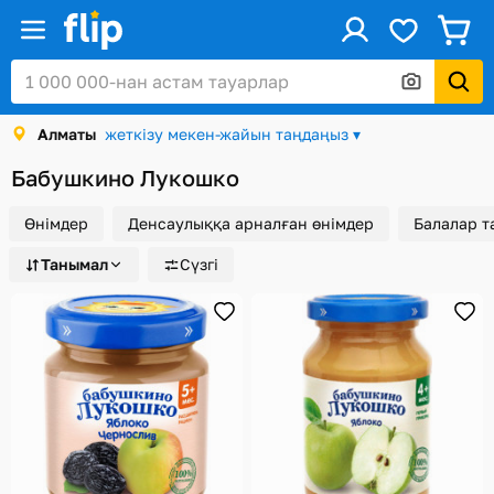
ус
Кіру / Тіркеу
Алматы
жеткізу мекен-жайын таңдаңыз ▾
Каталог
Бабушкино Лукошко
Жеңілдіктер мен акциялар
Өнімдер
Денсаулыққа арналған өнімдер
Балалар т
Сыйлық карталары
Танымал
Сүзгі
Тапсырыстар
Сәлемдемелер
Алматы
Себет
Таңдаулы
Қарап шығулар тарихы