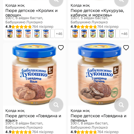
Қолда жоқ
Қолда жоқ
Пюре детское «Кролик и
Пюре детское «Кукуруза,
овощи»
кабачок и морковь»
100 г, 6 айдан бастап
100 г, 5 айдан бастап
Бабушкино Лукошко
Бабушкино Лукошко
4.9
764 пікірлер
4.9
764 пікірлер
46
46
Қолда жоқ
Қолда жоқ
Пюре детское «Говядина и
Пюре детское «Говядина и
язык»
печень»
100 г, 8 айдан бастап
100 г, 8 айдан бастап
Бабушкино Лукошко
Бабушкино Лукошко
4.9
764 пікірлер
4.9
764 пікірлер