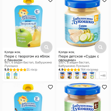
Қолда жоқ
Қолда жоқ
Пюре с творогом из яблок
Пюре детское «Судак с
с бананом
овощами»
90 г, 6 айдан бастап
Бабушкино
100 г, 8 айдан бастап
Лукошко
Бабушкино Лукошко
5.0
21 пікір
4.9
764 пікірлер
46