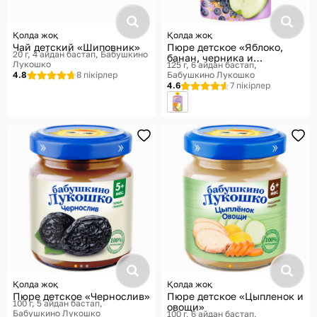
Қолда жоқ
Қолда жоқ
Чай детский «Шиповник»
Пюре детское «Яблоко,
20 г, 4 айдан бастап
Бабушкино
банан, черника и
Лукошко
125 г, 6 айдан бастап
мультизлаки»
4.8
8 пікірлер
Бабушкино Лукошко
4.6
7 пікірлер
Қолда жоқ
Қолда жоқ
Пюре детское «Чернослив»
Пюре детское «Цыпленок и
100 г, 5 айдан бастап
овощи»
Бабушкино Лукошко
100 г, 6 айдан бастап