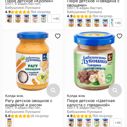
Пюре детское «Кролик»
Пюре детское «Говядина с
100 г, 6 айдан бастап
овощами»
Бабушкино Лукошко
100 г, 6 айдан бастап
4.9
764 пікірлер
Бабушкино Лукошко
4.9
764 пікірлер
46
46
Қолда жоқ
Қолда жоқ
Рагу детское овощное с
Пюре детское «Цветная
индейкой и рисом
капуста с говядиной»
190 г, 9 айдан бастап
100 г, 6 айдан бастап
Бабушкино Лукошко
Бабушкино Лукошко
5.0
18 пікірлер
4.9
764 пікірлер
46