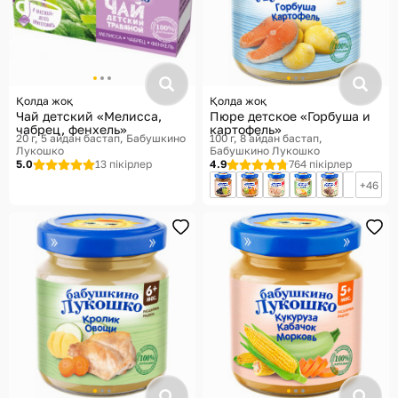
Қолда жоқ
Қолда жоқ
Чай детский «Мелисса,
Пюре детское «Горбуша и
чабрец, фенхель»
картофель»
20 г, 5 айдан бастап
Бабушкино
100 г, 8 айдан бастап
Лукошко
Бабушкино Лукошко
5.0
13 пікірлер
4.9
764 пікірлер
46