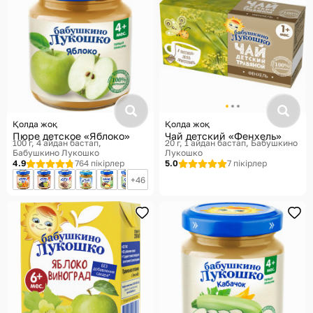
Қолда жоқ
Қолда жоқ
Пюре детское «Яблоко»
Чай детский «Фенхель»
100 г, 4 айдан бастап
20 г, 1 айдан бастап
Бабушкино
Бабушкино Лукошко
Лукошко
4.9
764 пікірлер
5.0
7 пікірлер
46