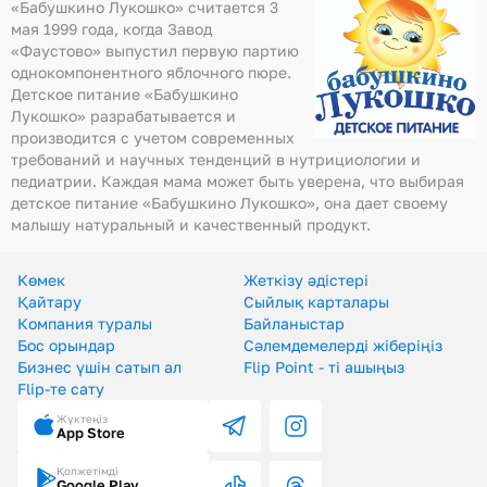
«Бабушкино Лукошко» считается 3
мая 1999 года, когда Завод
«Фаустово» выпустил первую партию
однокомпонентного яблочного пюре.
Детское питание «Бабушкино
Лукошко» разрабатывается и
производится с учетом современных
требований и научных тенденций в нутрициологии и
педиатрии. Каждая мама может быть уверена, что выбирая
детское питание «Бабушкино Лукошко», она дает своему
малышу натуральный и качественный продукт.
Көмек
Жеткізу әдістері
Қайтару
Сыйлық карталары
Компания туралы
Байланыстар
Бос орындар
Сәлемдемелерді жіберіңіз
Бизнес үшін сатып ал
Flip Point - ті ашыңыз
Flip-те сату
Жүктеңіз
App Store
Қолжетімді
Google Play