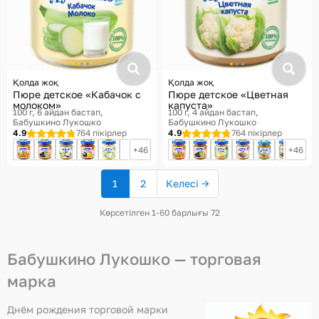
Қолда жоқ
Қолда жоқ
Пюре детское «Кабачок с
Пюре детское «Цветная
молоком»
капуста»
100 г, 6 айдан бастап
100 г, 4 айдан бастап
Бабушкино Лукошко
Бабушкино Лукошко
4.9
764 пікірлер
4.9
764 пікірлер
46
46
1
2
Келесі →
(ағымдағы
бет)
Көрсетілген 1-60 барлығы 72
Бабушкино Лукошко — торговая
марка
Днём рождения торговой марки