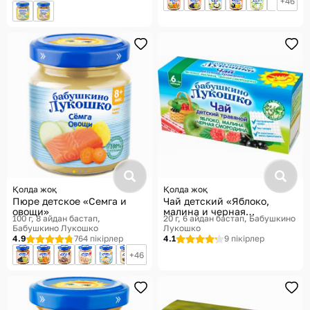
46
Қолда жоқ
Қолда жоқ
Пюре детское «Семга и
Чай детский «Яблоко,
овощи»
малина и черная
100 г, 8 айдан бастап
20 г, 6 айдан бастап
Бабушкино
смородина»
Бабушкино Лукошко
Лукошко
4.9
764 пікірлер
4.1
9 пікірлер
46