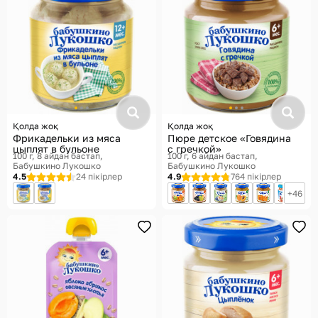
Қолда жоқ
Қолда жоқ
Фрикадельки из мяса
Пюре детское «Говядина
цыплят в бульоне
с гречкой»
100 г, 8 айдан бастап
100 г, 6 айдан бастап
Бабушкино Лукошко
Бабушкино Лукошко
4.5
24 пікірлер
4.9
764 пікірлер
46