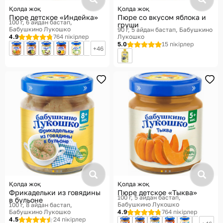
Қолда жоқ
Қолда жоқ
Пюре детское «Индейка»
Пюре со вкусом яблока и
100 г, 6 айдан бастап
груши
Бабушкино Лукошко
90 г, 5 айдан бастап
Бабушкино
4.9
764 пікірлер
Лукошко
5.0
15 пікірлер
46
Қолда жоқ
Қолда жоқ
Фрикадельки из говядины
Пюре детское «Тыква»
100 г, 5 айдан бастап
в бульоне
Бабушкино Лукошко
100 г, 8 айдан бастап
Бабушкино Лукошко
4.9
764 пікірлер
4.5
24 пікірлер