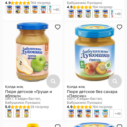
4.9
764 пікірлер
Бабушкино Лукошко
4.9
764 пікірлер
46
46
Қолда жоқ
Қолда жоқ
Пюре детское «Груши и
Пюре детское без сахара
яблоко»
«Персик»
190 г, 5 айдан бастап
100 г, 4 айдан бастап
Бабушкино Лукошко
Бабушкино Лукошко
5.0
28 пікірлер
4.9
764 пікірлер
46