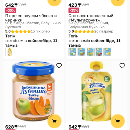
642 ₸
423 ₸
988 ₸
651 ₸
-35%
-35%
Пюре со вкусом яблока и
Сок восстановленный
черники
«Мультифрукт»
90 г, 5 айдан бастап
Бабушкино
6 айдан бастап, 200 мл
Лукошко
Бабушкино Лукошко
5.0
15 пікірлер
5.0
26 пікірлер
Тегін
Тегін
жеткіземіз
сейсенбіде, 11
жеткіземіз
сейсенбіде, 11
тамыз
тамыз
628 ₸
642 ₸
966 ₸
988 ₸