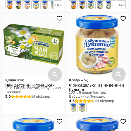
46
46
Қолда жоқ
Қолда жоқ
Чай детский «Ромашка»
Фрикадельки из индейки в
20 г, 1 айдан бастап
Бабушкино
бульоне
Лукошко
100 г, 8 айдан бастап
5.0
14 пікірлер
Бабушкино Лукошко
4.5
24 пікірлер