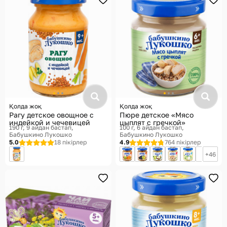
Қолда жоқ
Қолда жоқ
Рагу детское овощное с
Пюре детское «Мясо
индейкой и чечевицей
цыплят с гречкой»
190 г, 9 айдан бастап
100 г, 6 айдан бастап
Бабушкино Лукошко
Бабушкино Лукошко
5.0
18 пікірлер
4.9
764 пікірлер
46