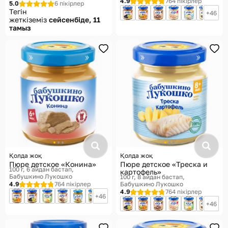
4.9
764 пікірлер
5.0
6 пікірлер
Тегін
46
жеткіземіз
сейсенбіде, 11
тамыз
Қолда жоқ
Қолда жоқ
Пюре детское «Конина»
Пюре детское «Треска и
100 г, 6 айдан бастап
картофель»
Бабушкино Лукошко
100 г, 8 айдан бастап
4.9
764 пікірлер
Бабушкино Лукошко
4.9
764 пікірлер
46
46