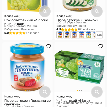
Қолда жоқ
Қолда жоқ
Сок осветленный «Яблоко
Пюре детское «Кабачок»
100 г, 4 айдан бастап
и виноград»
Бабушкино Лукошко
6 айдан бастап, 200 мл
Бабушкино Лукошко
4.9
764 пікірлер
5.0
7 пікірлер
46
Қолда жоқ
Қолда жоқ
Пюре детское «Говядина со
Чай детский «Мята»
20 г, 3 айдан бастап
Бабушкино
свеклой»
Лукошко
100 г, 6 айдан бастап