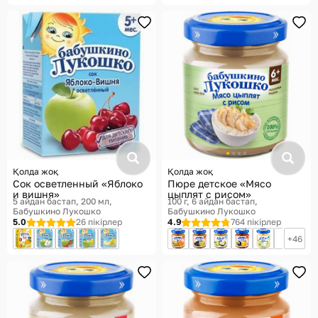
Қолда жоқ
Қолда жоқ
Сок осветленный «Яблоко
Пюре детское «Мясо
и вишня»
цыплят с рисом»
5 айдан бастап, 200 мл
100 г, 6 айдан бастап
Бабушкино Лукошко
Бабушкино Лукошко
5.0
26 пікірлер
4.9
764 пікірлер
46