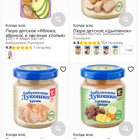
Қолда жоқ
Қолда жоқ
Пюре детское «Яблоко,
Пюре детское «Цыпленок»
6 айдан бастап
Бабушкино
абрикос и овсяные хлопья»
Лукошко
125 г, 6 айдан бастап
Бабушкино Лукошко
4.9
764 пікірлер
4.6
7 пікірлер
46
Қолда жоқ
Қолда жоқ