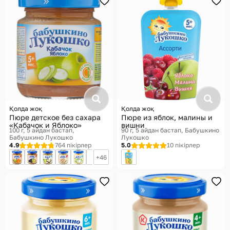
Қолда жоқ
Қолда жоқ
Пюре детское без сахара
Пюре из яблок, малины и
«Кабачок и Яблоко»
вишни
100 г, 5 айдан бастап
90 г, 5 айдан бастап
Бабушкино
Бабушкино Лукошко
Лукошко
4.9
764 пікірлер
5.0
10 пікірлер
46