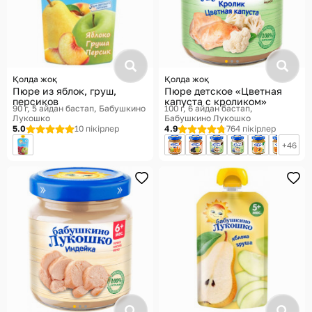
Қолда жоқ
Қолда жоқ
Пюре из яблок, груш,
Пюре детское «Цветная
персиков
капуста с кроликом»
90 г, 5 айдан бастап
Бабушкино
100 г, 6 айдан бастап
Лукошко
Бабушкино Лукошко
5.0
10 пікірлер
4.9
764 пікірлер
46