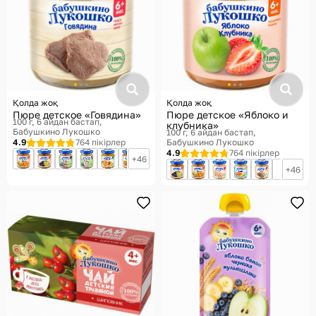
Қолда жоқ
Қолда жоқ
Пюре детское «Говядина»
Пюре детское «Яблоко и
100 г, 6 айдан бастап
клубника»
Бабушкино Лукошко
100 г, 6 айдан бастап
4.9
764 пікірлер
Бабушкино Лукошко
4.9
764 пікірлер
46
46