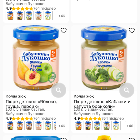
Бабушкино Лукошко
4.9
764 пікірлер
46
Қолда жоқ
Қолда жоқ
Пюре детское «Яблоко,
Пюре детское «Кабачки и
груша, персик»
капуста брокколи»
100 г, 5 айдан бастап
100 г, 5 айдан бастап
Бабушкино Лукошко
Бабушкино Лукошко
4.9
764 пікірлер
4.9
764 пікірлер
46
46