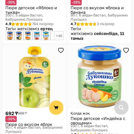
-35%
-35%
Пюре детское «Яблоко и
Пюре со вкусом яблока и
тыква»
банана
100 г, 5 айдан бастап
90 г, 6 айдан бастап
Бабушкино
Бабушкино Лукошко
Лукошко
4.9
764 пікірлер
4.7
3 пікірлер
Тегін жеткіземіз
ертең
Тегін
жеткіземіз
сейсенбіде, 11
46
тамыз
692 ₸
988 ₸
Қолда жоқ
Пюре детское «Индейка с
-30%
овощами»
Пюре со вкусом яблок
100 г, 6 айдан бастап
90 г, 4 айдан бастап
Бабушкино
Бабушкино Лукошко
Лукошко