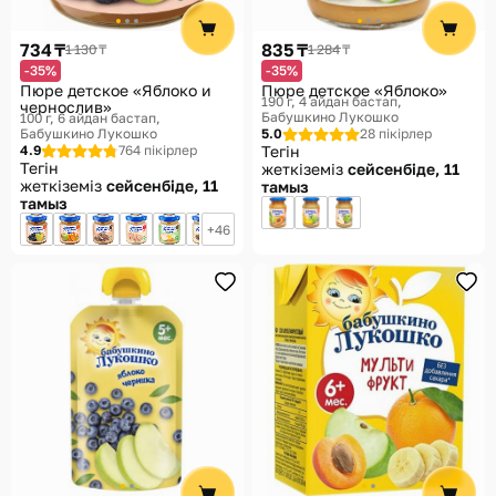
Көмек
734 ₸
835 ₸
1 130 ₸
1 284 ₸
Жеткізу әдістері
-35%
-35%
Пюре детское «Яблоко и
Пюре детское «Яблоко»
Төлем әдістері
190 г, 4 айдан бастап
чернослив»
Бабушкино Лукошко
100 г, 6 айдан бастап
Бабушкино Лукошко
5.0
28 пікірлер
4.9
764 пікірлер
Тегін
Тегін
жеткіземіз
сейсенбіде, 11
жеткіземіз
сейсенбіде, 11
тамыз
тамыз
46