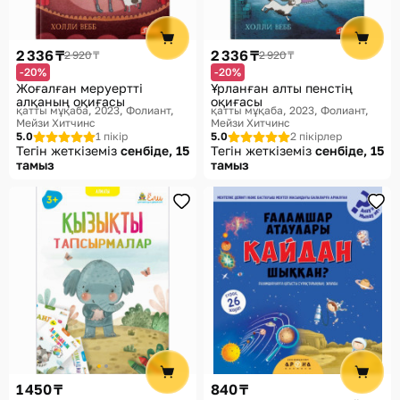
2 336 ₸
2 336 ₸
2 920 ₸
2 920 ₸
-20%
-20%
Жоғалған меруертті
Ұрланған алты пенстің
алқаның оқиғасы
оқиғасы
қатты мұқаба, 2023
Фолиант,
қатты мұқаба, 2023
Фолиант,
Мейзи Хитчинс
Мейзи Хитчинс
5.0
1 пікір
5.0
2 пікірлер
Тегін жеткіземіз
сенбіде, 15
Тегін жеткіземіз
сенбіде, 15
тамыз
тамыз
1 450 ₸
840 ₸