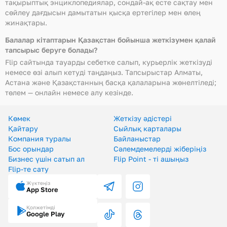
тақырыптық энциклопедиялар, сондай-ақ есте сақтау мен
сөйлеу дағдысын дамытатын қысқа ертегілер мен өлең
жинақтары.
Балалар кітаптарын Қазақстан бойынша жеткізумен қалай
тапсырыс беруге болады?
Flip сайтында тауарды себетке салып, курьерлік жеткізуді
немесе өзі алып кетуді таңдаңыз. Тапсырыстар Алматы,
Астана және Қазақстанның басқа қалаларына жөнелтіледі;
төлем — онлайн немесе алу кезінде.
Көмек
Жеткізу әдістері
Қайтару
Сыйлық карталары
Компания туралы
Байланыстар
Бос орындар
Сәлемдемелерді жіберіңіз
Бизнес үшін сатып ал
Flip Point - ті ашыңыз
Flip-те сату
Жүктеңіз
App Store
Қолжетімді
Google Play