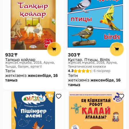
932 ₸
303 ₸
Тапқыр қойлар
Құстар. Птицы. Birds
жұмсақ мұқаба, 2018
Аруна,
жұмсақ мұқаба, 2018
Аруна,
Тыңда, балам, ертегі!
Тематические книжки
Тегін
4.3
6 пікірлер
жеткіземіз
жексенбіде, 16
Тегін
тамыз
жеткіземіз
жексенбіде, 16
тамыз