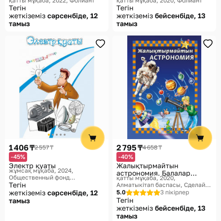
қатты мұқаба, 2022
Фолиант
қатты мұқаба, 2020
Фолиант
Тегін
Тегін
жеткіземіз
сәрсенбіде, 12
жеткіземіз
бейсенбіде, 13
тамыз
тамыз
1 406 ₸
2 795 ₸
2 557 ₸
4 658 ₸
-45%
-40%
Электр қуаты
Жалықтырмайтын
жұмсақ мұқаба, 2024
астрономия. Балалар
Общественный фонд
қатты мұқаба, 2020
энциклопедиясы
«Мазмұндама», Өнертабыстар
Тегін
Алматыкітап баспасы, Сделай
тарихы
сам
жеткіземіз
сәрсенбіде, 12
5.0
3 пікірлер
Тегін
тамыз
жеткіземіз
бейсенбіде, 13
тамыз