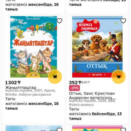
жеткіземіз
жексенбіде, 16
тамыз
тамыз
1 302 ₸
352 ₸
470 ₸
Жаңылтпаштар
-25%
жұмсақ мұқаба, 2007
Аруна,
Оттық. Ханс Кристиан
Әліпби. Азбуки-раскраски
Андерсен ертегісінің
Тегін
жұмсақ мұқаба, 2026
8&8,
желісі бойынша
жеткіземіз
жексенбіде, 16
Өзіміз оқимыз
тамыз
Тегін
жеткіземіз
бейсенбіде, 13
тамыз