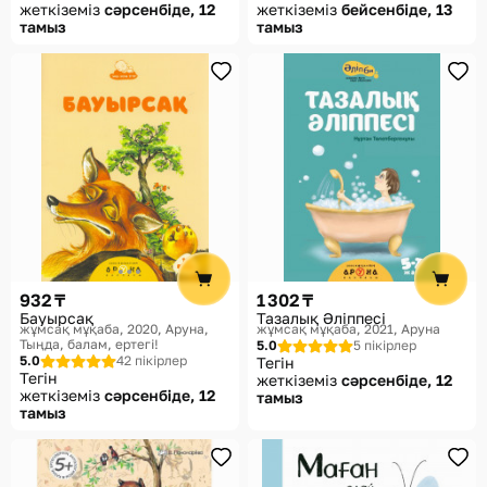
жеткіземіз
сәрсенбіде, 12
жеткіземіз
бейсенбіде, 13
тамыз
тамыз
932 ₸
1 302 ₸
Бауырсақ
Тазалық Әліппесі
жұмсақ мұқаба, 2020
Аруна,
жұмсақ мұқаба, 2021
Аруна
Тыңда, балам, ертегі!
5.0
5 пікірлер
5.0
42 пікірлер
Тегін
Тегін
жеткіземіз
сәрсенбіде, 12
жеткіземіз
сәрсенбіде, 12
тамыз
тамыз