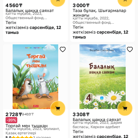
4 560 ₸
3 000 ₸
Балалық шаққа саяхат
Таза бұлақ. Шығармалар
қатты мұқаба, 2023
жинағы
Общественный фонд
қатты мұқаба, 2022
«Мазмұндама», Мектеп
Тегін
Общественный фонд
кітапханасы
«Мазмұндама»
Тегін
жеткіземіз
сәрсенбіде, 12
жеткіземіз
сәрсенбіде, 12
тамыз
тамыз
2 728 ₸
3 308 ₸
3 410 ₸
Балалық шаққа саяхат
-20%
қатты мұқаба, 2023
Дария
Торғай мен тышқан
баспасы, Көркем әдебиет
қатты мұқаба, 2023
Фолиант,
Тегін
Қазақ ертегілері
жеткіземіз
сәрсенбіде, 12
5.0
3 пікірлер