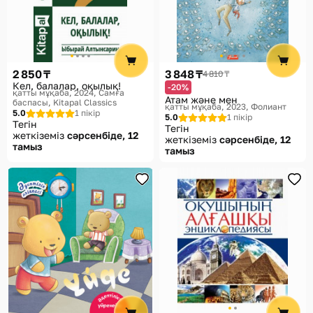
2 850 ₸
3 848 ₸
4 810 ₸
Кел, балалар, оқылық!
-20%
қатты мұқаба, 2024
Самға
Атам және мен
баспасы, Kitapal Classics
қатты мұқаба, 2023
Фолиант
5.0
1 пікір
5.0
1 пікір
Тегін
Тегін
жеткіземіз
сәрсенбіде, 12
жеткіземіз
сәрсенбіде, 12
тамыз
тамыз