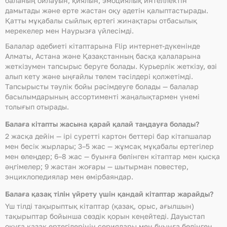
баланың ойлауын, қиялын, эмоциялық интеллектін
дамытады және ерте жастан оқу әдетін қалыптастырады.
Қатты мұқабалы сыйлық ертегі жинақтары отбасылық
мерекелер мен Наурызға үйлесімді.
Балалар әдебиеті кітаптарына Flip интернет-дүкенінде
Алматы, Астана және Қазақстанның басқа қалаларына
жеткізумен тапсырыс беруге болады. Курьерлік жеткізу, өзі
алып кету және ыңғайлы төлем тәсілдері қолжетімді.
Тапсырысты тәулік бойы рәсімдеуге болады — балалар
басылымдарының ассортименті жаңалықтармен үнемі
толығып отырады.
Балаға кітапты жасына қарай қалай таңдауға болады?
2 жасқа дейін — ірі суретті картон беттері бар кітапшалар
мен бесік жырлары; 3–5 жас — жұмсақ мұқабалы ертегілер
мен өлеңдер; 6–8 жас — буынға бөлінген кітаптар мен қысқа
әңгімелер; 9 жастан жоғары — шытырман повестер,
энциклопедиялар мен өмірбаяндар.
Балаға қазақ тілін үйрету үшін қандай кітаптар жарайды?
Үш тілді тақырыптық кітаптар (қазақ, орыс, ағылшын)
тақырыптар бойынша сөздік қорын кеңейтеді. Дауыстап
оқуға қазақ ертегілерінің сериялары мен буынға бөлінген