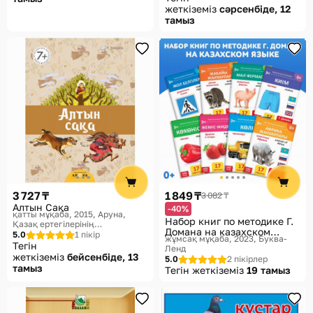
жеткіземіз
сәрсенбіде, 12
тамыз
3 727 ₸
1 849 ₸
3 082 ₸
Алтын Сақа
-40%
қатты мұқаба, 2015
Аруна,
Набор книг по методике Г.
Қазақ ертегілерінің
Домана на казахском
антологиясы. Антология
5.0
1 пікір
жұмсақ мұқаба, 2023
Буква-
языке
казахских сказок
Тегін
Ленд
жеткіземіз
бейсенбіде, 13
5.0
2 пікірлер
тамыз
Тегін жеткіземіз
19 тамыз