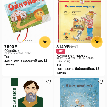
7 500 ₸
3 149 ₸
5 248 ₸
Ойнайық
-40%
қатты мұқаба, 2025
Конни мен марғау
Тегін
қатты мұқаба, 2024
Zerde
жеткіземіз
сәрсенбіде, 12
Publishing
тамыз
Тегін
жеткіземіз
бейсенбіде, 13
тамыз