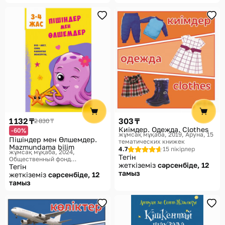
1 132 ₸
303 ₸
2 830 ₸
Киімдер. Одежда. Clothes
-60%
жұмсақ мұқаба, 2019
Аруна, 15
Пішіндер мен Өлшемдер.
тематических книжек
Mazmundama bilim
4.7
15 пікірлер
жұмсақ мұқаба, 2024
Тегін
Общественный фонд
жеткіземіз
сәрсенбіде, 12
«Мазмұндама»
Тегін
тамыз
жеткіземіз
сәрсенбіде, 12
тамыз