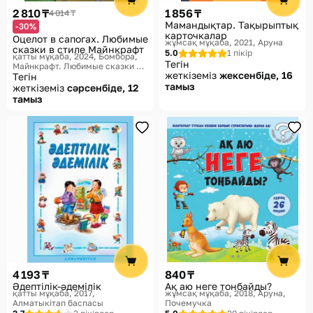
2 810 ₸
1 856 ₸
4 014 ₸
Мамандықтар. Тақырыптық
-30%
карточкалар
Оцелот в сапогах. Любимые
жұмсақ мұқаба, 2021
Аруна
сказки в стиле Майнкрафт
5.0
1 пікір
қатты мұқаба, 2024
Бомбора,
Тегін
Майнкрафт. Любимые сказки в
жеткіземіз
жексенбіде, 16
новом формате
Тегін
тамыз
жеткіземіз
сәрсенбіде, 12
тамыз
4 193 ₸
840 ₸
Әдептілік-әдемілік
Ақ аю неге тонбайды?
қатты мұқаба, 2017
жұмсақ мұқаба, 2018
Аруна,
Алматыкітап баспасы
Почемучка