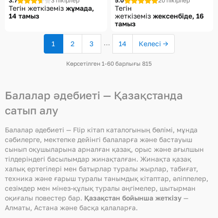
3.7
3 пікірлер
5.0
20 пікірлер
Тегін жеткіземіз
жұмада,
Тегін
14 тамыз
жеткіземіз
жексенбіде, 16
тамыз
…
1
2
3
14
Келесі →
(ағымдағы
бет)
Көрсетілген 1-60 барлығы 815
Балалар әдебиеті — Қазақстанда
сатып алу
Балалар әдебиеті — Flip кітап каталогының бөлімі, мұнда
сәбилерге, мектепке дейінгі балаларға және бастауыш
сынып оқушыларына арналған қазақ, орыс және ағылшын
тілдеріндегі басылымдар жинақталған. Жинақта қазақ
халық ертегілері мен батырлар туралы жырлар, табиғат,
техника және ғарыш туралы танымдық кітаптар, әліппелер,
сезімдер мен мінез-құлық туралы әңгімелер, шытырман
оқиғалы повестер бар.
Қазақстан бойынша жеткізу
—
Алматы, Астана және басқа қалаларға.