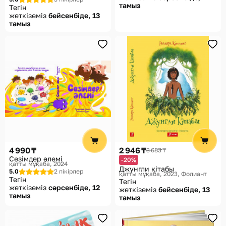
тамыз
Тегін
жеткіземіз
бейсенбіде, 13
тамыз
4 990 ₸
2 946 ₸
3 683 ₸
Сезімдер әлемі
-20%
қатты мұқаба, 2024
Джунгли кітабы
5.0
2 пікірлер
қатты мұқаба, 2023
Фолиант
Тегін
Тегін
жеткіземіз
сәрсенбіде, 12
жеткіземіз
бейсенбіде, 13
тамыз
тамыз