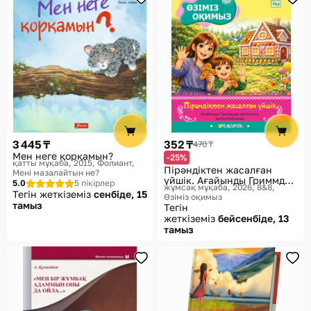
3 445 ₸
352 ₸
470 ₸
Мен неге қорқамын?
-25%
қатты мұқаба, 2015
Фолиант,
Пірәндіктен жасалған
Мені мазалайтын не?
үйшік. Ағайынды Гриммдер
5.0
5 пікірлер
жұмсақ мұқаба, 2026
8&8,
ертегісінің желісі бойынша
Тегін жеткіземіз
сенбіде, 15
Өзіміз оқимыз
тамыз
Тегін
жеткіземіз
бейсенбіде, 13
тамыз