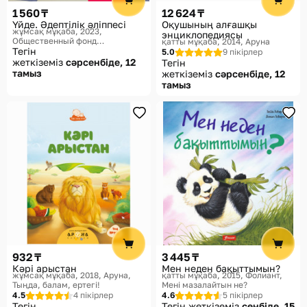
1 560 ₸
12 624 ₸
Үйде. Әдептілік әліппесі
Оқушының алғашқы
жұмсақ мұқаба, 2023
энциклопедиясы
Общественный фонд
қатты мұқаба, 2014
Аруна
«Мазмұндама», Балаларға
Тегін
5.0
9 пікірлер
базарлық
жеткіземіз
сәрсенбіде, 12
Тегін
тамыз
жеткіземіз
сәрсенбіде, 12
тамыз
932 ₸
3 445 ₸
Кәрі арыстан
Мен неден бақыттымын?
жұмсақ мұқаба, 2018
Аруна,
қатты мұқаба, 2015
Фолиант,
Тыңда, балам, ертегі!
Мені мазалайтын не?
4.5
4 пікірлер
4.6
5 пікірлер
Тегін
Тегін жеткіземіз
сенбіде, 15