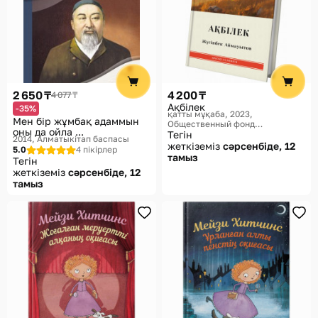
2 650 ₸
4 200 ₸
4 077 ₸
Ақбілек
-35%
қатты мұқаба, 2023
Мен бір жұмбақ адаммын
Общественный фонд
оны да ойла ...
«Мазмұндама», Qazaq classics
Тегін
2014
Алматыкітап баспасы
жеткіземіз
сәрсенбіде, 12
5.0
4 пікірлер
тамыз
Тегін
жеткіземіз
сәрсенбіде, 12
тамыз