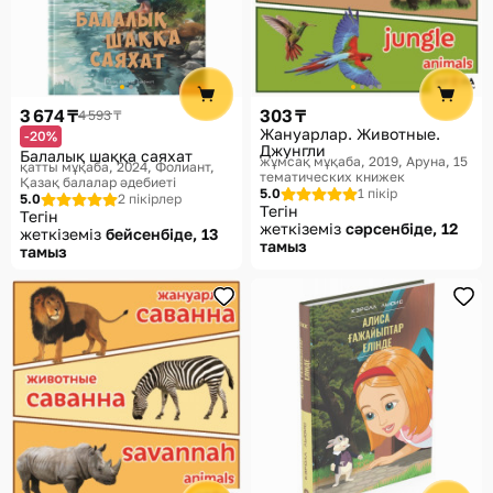
3 674 ₸
303 ₸
4 593 ₸
Жануарлар. Животные.
-20%
Джунгли
Балалық шаққа саяхат
жұмсақ мұқаба, 2019
Аруна, 15
қатты мұқаба, 2024
Фолиант,
тематических книжек
Қазақ балалар әдебиеті
5.0
1 пікір
5.0
2 пікірлер
Тегін
Тегін
жеткіземіз
сәрсенбіде, 12
жеткіземіз
бейсенбіде, 13
тамыз
тамыз