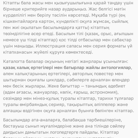
Кітапты бала жасы мен қызығушылығына қарай таңдау үшін
бірнеше критерийге назар аударыңыз. Жас белгісі мәтін
күрделілігі мен берілу тәсілін көрсетеді. Мұқаба түрі (ең
кішкентайларға картон, күнделікті оқуға жұмсақ, сыйлық
пен жиі оқылатын басылымдарға қатты) кітаптың
төзімділігіне әсер етеді. Басылым тілі (қазақ, орыс, ағылшын
немесе үш тілді кітаптар) қос тілді отбасылар мен сабақтар
үшін маңызды. Иллюстрация сапасы мен серия форматы үй
кітапханасын жүйелі құруға көмектеседі.
Каталогта балалар оқуының негізгі жанрлары ұсынылған:
қазақ халық ертегілері мен батырлар жайлы антологиялар
,
әлем халықтарының ертегілері, авторлық повестер мен
шытырман оқиғалы циклдар, сәбилерге арналған өлеңдер
мен бесік жырлары. Жеке бағыттар — танымдық әдебиет
(адам ағзасы, жануарлар, көлік, ғарыш, астрономия),
сезімдер мен мінез-құлық туралы кітаптар, тарихи тұлғалар
туралы өмірбаяндық серияр, тақырыптық әліппелер және
алғашқы өздігінен оқуға арналған буынға бөлінген кітаптар.
Басылымдар ата-аналарға, балабақша тәрбиешілеріне,
бастауыш сынып мұғалімдеріне және ана тілінде сөйлеу
дағдысын дамытатын логопедтерге пайдалы. Кітаптар