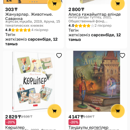
303 ₸
2 800 ₸
Жануарлар. Животные.
Алиса ғажайыптар елінде
интегралды түптеу, 2021
Саванна
Общественный фонд
жұмсақ мұқаба, 2019
Аруна, 15
«Мазмұндама», БЖК
тематических книжек
4.0
2 пікірлер
4.8
4 пікірлер
Тегін
Тегін
жеткіземіз
сәрсенбіде, 12
жеткіземіз
сәрсенбіде, 12
тамыз
тамыз
2 829 ₸
4 147 ₸
3 536 ₸
5 184 ₸
-20%
-20%
Көршілер
Таңдаулы ертегілер