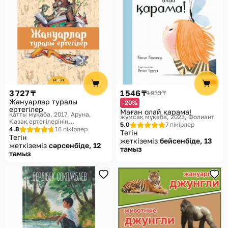
3 727 ₸
1 546 ₸
1 933 ₸
Жануарлар туралы
-20%
ертегілер
Маған олай қарама!
қатты мұқаба, 2017
Аруна,
жұмсақ мұқаба, 2023
Фолиант
Қазақ ертегілерінің
5.0
7 пікірлер
антологиясы. Антология
4.8
16 пікірлер
Тегін
казахских сказок
Тегін
жеткіземіз
бейсенбіде, 13
жеткіземіз
сәрсенбіде, 12
тамыз
тамыз