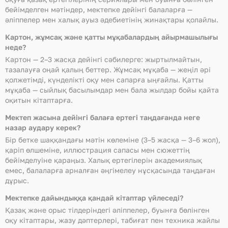
бейімделген мәтіндер, мектепке дейінгі балаларға —
әліппелер мен халық ауыз әдебиетінің жинақтары қолайлы.
Картон, жұмсақ және қатты мұқабалардың айырмашылығы
неде?
Картон — 2–3 жасқа дейінгі сәбилерге: жыртылмайтын,
тазалауға оңай қалың беттер. Жұмсақ мұқаба — жеңіл әрі
қолжетімді, күнделікті оқу мен сапарға ыңғайлы. Қатты
мұқаба — сыйлық басылымдар мен бала жылдар бойы қайта
оқитын кітаптарға.
Мектеп жасына дейінгі балаға ертегі таңдағанда неге
назар аудару керек?
Бір бетке шаққандағы мәтін көлеміне (3–5 жасқа — 3–6 жол),
қаріп өлшеміне, иллюстрация сапасы мен сюжеттің
бейімделуіне қараңыз. Халық ертегілерін академиялық
емес, балаларға арналған әңгімелеу нұсқасында таңдаған
дұрыс.
Мектепке дайындыққа қандай кітаптар үйлеседі?
Қазақ және орыс тілдеріндегі әліппелер, буынға бөлінген
оқу кітаптары, жазу дәптерлері, табиғат пен техника жайлы