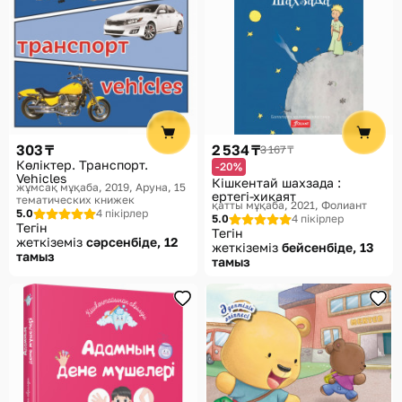
303 ₸
2 534 ₸
3 167 ₸
Көліктер. Транспорт.
-20%
Vehicles
Кішкентай шахзада :
жұмсақ мұқаба, 2019
Аруна, 15
ертегі-хикаят
тематических книжек
қатты мұқаба, 2021
Фолиант
5.0
4 пікірлер
5.0
4 пікірлер
Тегін
Тегін
жеткіземіз
сәрсенбіде, 12
жеткіземіз
бейсенбіде, 13
тамыз
тамыз