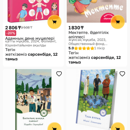
2 806 ₸
1 830 ₸
3 508 ₸
Мектепте. Әдептілік
-20%
әліппесі
Адамның дене мүшелері
жұмсақ мұқаба, 2023
қатты мұқаба, 2024
Фолиант,
Общественный фонд
Кішкентайынан ақылды
«Мазмұндама», Балаларға
5.0
1 пікір
Тегін
базарлық
Тегін
жеткіземіз
сәрсенбіде, 12
жеткіземіз
сәрсенбіде, 12
тамыз
тамыз