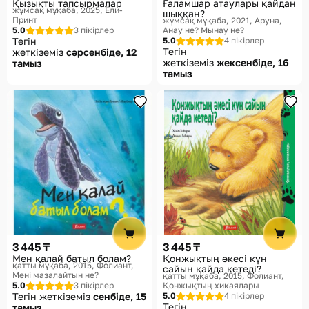
Қызықты тапсырмалар
Ғаламшар атаулары қайдан
жұмсақ мұқаба, 2025
Ёли-
шыққан?
Принт
жұмсақ мұқаба, 2021
Аруна,
5.0
3 пікірлер
Анау не? Мынау не?
Тегін
5.0
4 пікірлер
Тегін
жеткіземіз
сәрсенбіде, 12
жеткіземіз
жексенбіде, 16
тамыз
тамыз
3 445 ₸
3 445 ₸
Мен қалай батыл болам?
Қонжықтың әкесі күн
қатты мұқаба, 2015
Фолиант,
сайын қайда кетеді?
Мені мазалайтын не?
қатты мұқаба, 2015
Фолиант,
5.0
3 пікірлер
Қонжықтың хикаялары
Тегін жеткіземіз
сенбіде, 15
5.0
4 пікірлер
Тегін
тамыз