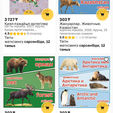
Көмек
Жеткізу әдістері
3 727 ₸
303 ₸
Төлем әдістері
Қиял-ғажайып ертегілер
Жануарлар. Животные.
қатты мұқаба, 2017
Аруна,
Казахстан
Қазақ ертегілерінің
жұмсақ мұқаба, 2019
Аруна, 15
антологиясы. Антология
4.5
8 пікірлер
тематических книжек
казахских сказок
Тегін
3.0
2 пікірлер
Тегін
жеткіземіз
сәрсенбіде, 12
жеткіземіз
сәрсенбіде, 12
тамыз
тамыз
303 ₸
303 ₸