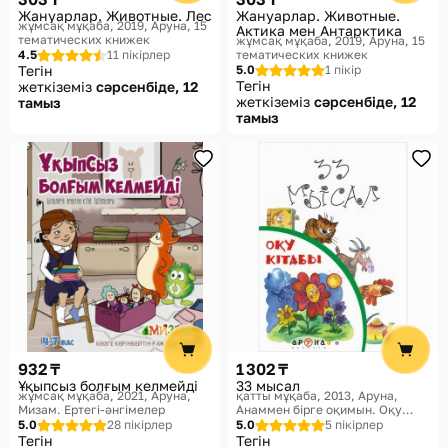
Жануарлар. Животные. Лес
Жануарлар. Животные.
жұмсақ мұқаба, 2019
Аруна, 15
Актика мен Антарктика
тематических книжек
жұмсақ мұқаба, 2019
Аруна, 15
4.5
11 пікірлер
тематических книжек
Тегін
5.0
1 пікір
Тегін
жеткіземіз
сәрсенбіде, 12
жеткіземіз
сәрсенбіде, 12
тамыз
тамыз
932 ₸
1 302 ₸
Ұқыпсыз болғым келмейді
33 мысал
жұмсақ мұқаба, 2021
Аруна,
қатты мұқаба, 2013
Аруна,
Мизам. Ертегі-әнгімелер
Анаммен бірге оқимын. Оқу
кітабы
5.0
28 пікірлер
5.0
5 пікірлер
Тегін
Тегін