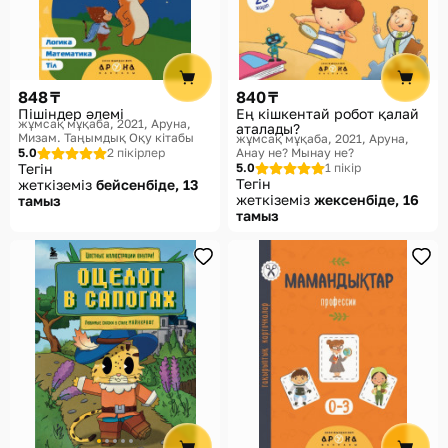
848 ₸
840 ₸
Пішіндер әлемі
Ең кішкентай робот қалай
жұмсақ мұқаба, 2021
Аруна,
аталады?
Мизам. Таңымдық Оқу кітабы
жұмсақ мұқаба, 2021
Аруна,
5.0
2 пікірлер
Анау не? Мынау не?
Тегін
5.0
1 пікір
Тегін
жеткіземіз
бейсенбіде, 13
жеткіземіз
жексенбіде, 16
тамыз
тамыз