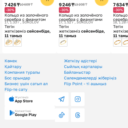
7 426 ₸
9 246 ₸
7 634 
10 609 ₸
13 208 ₸
-30%
-30%
-30%
Кольцо из золочёного
Кольцо из золочёного
Кольцо
серебра с фианитом
серебра с фианитами
серебр
17, 1.33 г
SOKOLOV
17, 1.52 г
SOKOLOV
18, 1.28 
Тегін
Тегін
Тегін
жеткіземіз
сейсенбіде,
жеткіземіз
сейсенбіде,
жеткіз
11 тамыз
11 тамыз
11 там
Көмек
Жеткізу әдістері
Қайтару
Сыйлық карталары
Компания туралы
Байланыстар
Бос орындар
Сәлемдемелерді жіберіңіз
Бизнес үшін сатып ал
Flip Point - ті ашыңыз
Flip-те сату
Жүктеңіз
App Store
Қолжетімді
Google Play