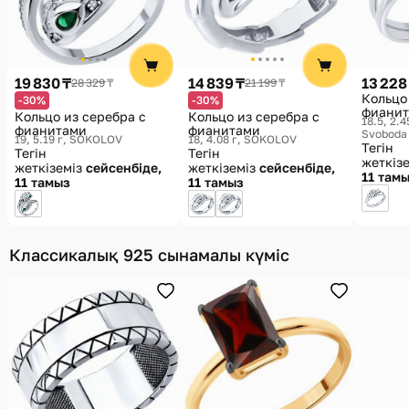
19 830 ₸
14 839 ₸
13 228
28 329 ₸
21 199 ₸
Кольцо
-30%
-30%
фиани
Кольцо из серебра с
Кольцо из серебра с
18.5, 2.4
фианитами
фианитами
Svoboda
19, 5.19 г
SOKOLOV
18, 4.08 г
SOKOLOV
Тегін
Тегін
Тегін
жеткіз
жеткіземіз
сейсенбіде,
жеткіземіз
сейсенбіде,
11 там
11 тамыз
11 тамыз
Классикалық 925 сынамалы күміс