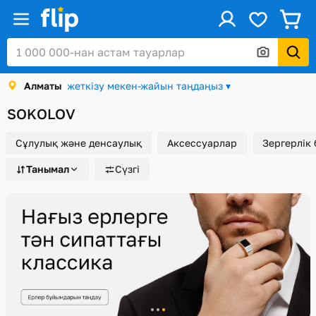
ус
Кіру / Тіркеу
Алматы
жеткізу мекен-жайын таңдаңыз ▾
Каталог
SOKOLOV
Жеңілдіктер мен акциялар
Сұлулық және денсаулық
Аксессуарлар
Зергерлік
Сыйлық карталары
Танымал
Сүзгі
Тапсырыстар
Сәлемдемелер
Алматы
Себет
Таңдаулы
Қарап шығулар тарихы