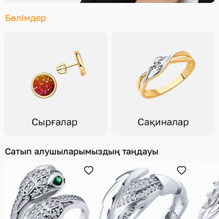
Көмек
Бөлімдер
Жеткізу әдістері
Төлем әдістері
Сатып алушыларымыздың таңдауы