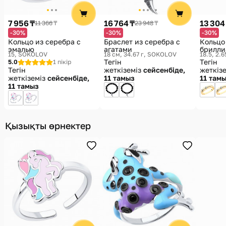
7 956 ₸
16 764 ₸
13 304
11 366 ₸
23 948 ₸
-30%
-30%
-30%
Кольцо из серебра с
Браслет из серебра с
Кольцо
эмалью
агатами
брилли
15
SOKOLOV
18 см, 34.67 г
SOKOLOV
18.5, 2.6
Тегін
Тегін
5.0
1 пікір
Тегін
жеткіземіз
сейсенбіде,
жеткіз
жеткіземіз
сейсенбіде,
11 тамыз
11 там
11 тамыз
Қызықты өрнектер