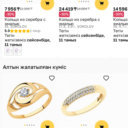
7 956 ₸
24 419 ₸
14 596
11 366 ₸
34 884 ₸
-30%
-30%
-30%
Кольцо из серебра с
Кольцо из серебра с
Кольцо
эмалью
эмалью
эмалью
15
SOKOLOV
17.5, 3.9 г
SOKOLOV
19, 4.7 г
Тегін
Тегін
5.0
1 пікір
Тегін
жеткіземіз
сейсенбіде,
жеткіз
жеткіземіз
сейсенбіде,
11 тамыз
11 там
11 тамыз
Алтын жалатылған күміс