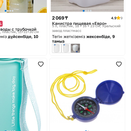
2 069 ₸
4.9
9
Канистра пищевая «Евро»
%
5 л, пластик, 18 × 16 × 23 см
Уральский
 воды с трубочкой
завод пластмасс
 л, пластик, 11×11×30 см
еміз
дүйсенбіде, 10
Тегін жеткіземіз
жексенбіде, 9
тамыз