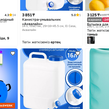
3 851 ₸
3 125 ₸
4.3
24
5.0
1
4 100 ₸
диодный
Канистра-умывальник
жарнама
-24
Feron
«Аквалайн»
Бутылка для
14 л, пластик, 29×16×45.5 см
El Casa,
250 г, 11 см, 2
Аквалайн
Тегін жеткіз
тамыз
іде, 9
Тегін жеткіземіз
ертең