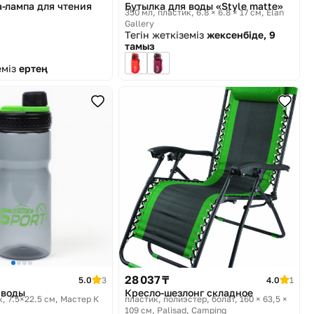
а-лампа для чтения
Бутылка для воды «Style matte»
350 мл, пластик, 6.8 × 6.8 × 17 см
Elan
Gallery
Тегін жеткіземіз
жексенбіде, 9
тамыз
еміз
ертең
28 037 ₸
5.0
3
4.0
1
 воды
Кресло-шезлонг складное
к, 7.5×22.5 см
Мастер К
пластик, полиэстер, болат, 160 × 63,5 ×
109 см
Palisad, Camping