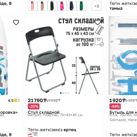
іде, 9
Тегін жеткіз
8
тамыз
21 790 ₸
1 920 ₸
4.5
2
27 238 ₸
5 333 
-20%
-64%
Коровка»
Стул складной
Бутыль для 
ны
металл, пластик, 75×43×45 см
6 см, 750 мл, п
Solmazer, Here
Тегін жеткіземіз
ертең
іде, 9
Тегін жеткіз