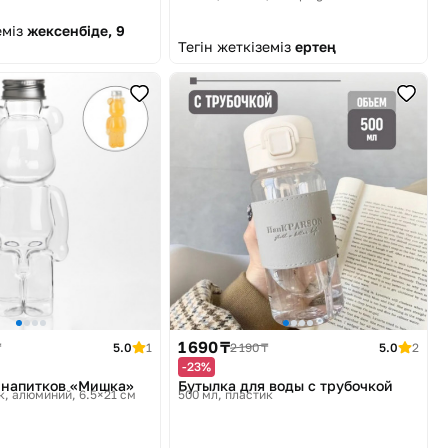
еміз
жексенбіде, 9
Тегін жеткіземіз
ертең
1 690 ₸
₸
5.0
1
2 190 ₸
5.0
2
-23%
 напитков «Мишка»
Бутылка для воды с трубочкой
к, алюминий, 6.5×21 см
500 мл, пластик