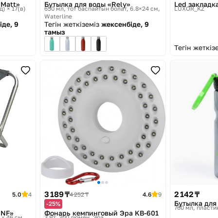
 Matt»
Бутылка для воды «Rely»
Led закладк
д) × 17(в)
650 мл, тот баспайтын болат, 6.8×24 см
LUXOR_KZ
Waterline
іде, 9
Тегін жеткіземіз
жексенбіде, 9
тамыз
Тегін жеткіз
3 189 ₸
2 142 ₸
5.0
4
4 252 ₸
4.6
9
Бутылка для
-25%
760 мл, пласти
 NF»
Фонарь кемпинговый Эра KB-601
 x 46 см
3 Вт, 300 люмен
Эра