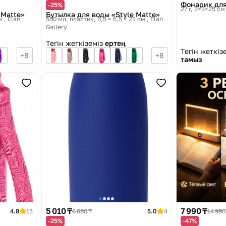
Фонарик для
-25%
27 г, 3×3×25 см
 Matte»
Бутылка для воды «Style Matte»
см
Elan
500 мл, пластик, 6,5 × 6,5 × 23 см
Elan
Gallery
Тегін жеткіземіз
ертең
Тегін жеткіз
8
8
тамыз
5 010 ₸
7 990 ₸
4.8
15
6 680 ₸
5.0
4
14 990
-25%
-47%