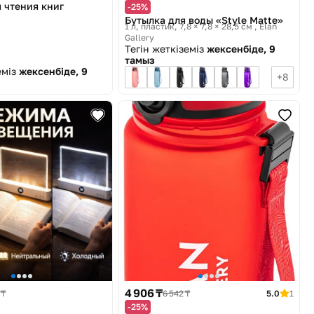
 чтения книг
-25%
Бутылка для воды «Style Matte»
1 л, пластик, 7,8 × 7,8 × 28,5 см
Elan
Gallery
Тегін жеткіземіз
жексенбіде, 9
тамыз
еміз
жексенбіде, 9
8
4 906 ₸
 ₸
6 542 ₸
5.0
1
-25%