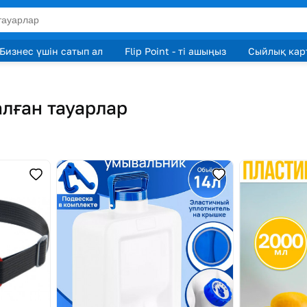
Бизнес үшін сатып ал
Flip Point - ті ашыңыз
Сыйлық кар
лған тауарлар