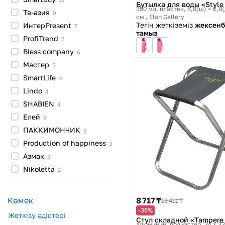
Бутылка для воды «Style
350 мл, пластик, 6,8(ш) × 6,8(
Тв-азия
9
см
Elan Gallery
Тегін жеткіземіз
жексенб
ИнтерPresent
7
тамыз
ProfiTrend
7
Bless
company
6
Мастер
5
SmartLife
4
Lindo
4
SHABIEN
4
Елей
3
ПАККИМОНЧИК
3
Production of
happiness
3
Азмак
3
Nikoletta
2
8 717 ₸
Көмек
13 411 ₸
-35%
Жеткізу әдістері
Стул складной «Tampere
алюминий, полиэстер, 34 x 33