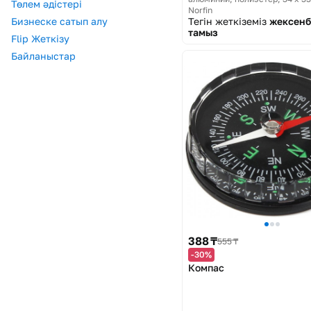
Төлем әдістері
Norfin
Тегін жеткіземіз
жексенб
Бизнеске сатып алу
тамыз
Flip Жеткізу
Байланыстар
388 ₸
555 ₸
-30%
Компас