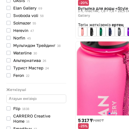
OASIS
71
-20%
Elan
Gallery
Бутылка для воды «Style
69
1 л, пластик, 7,8 × 7,8 × 28,5 
Svoboda
voli
Gallery
58
Solmazer
55
Тегін жеткіземіз
ертең
Herevin
47
Norfin
45
Мультидом
Трейдинг
38
Waterline
30
Альтернатива
26
Турист
Мастер
24
Feron
22
Жеткізуші
Flip
1838
CARRERO Creative
5 317 ₸
7 090 ₸
Home
16
-25%
Smartbuy
13