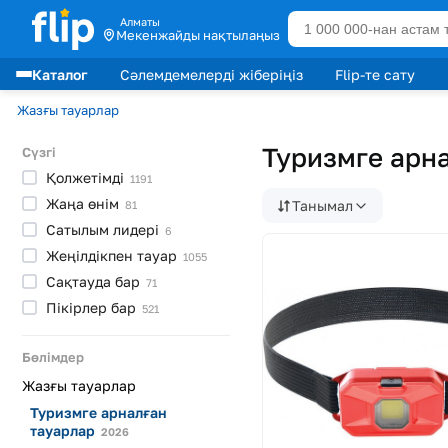
Алматы
Мекенжайды нақтылаңыз
Каталог
Сәлемдемелерді жіберіңіз
Flip-те сату
Сату көшбасшылары
Жазғы тауарлар
Туризмге арна
Сүзгі
Қолжетімді
1191
Жаңа
өнім
Танымал
81
Сатылым
лидерi
6
Жеңілдікпен
тауар
1055
Сақтауда
бар
71
Пікірлер
бар
521
Бөлімдер
Жазғы тауарлар
Туризмге арналған
тауарлар
2026