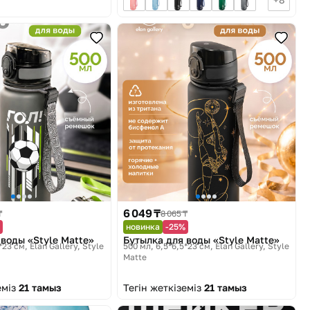
6 049 ₸
₸
8 065 ₸
новинка
-25%
 воды «Style Matte»
Бутылка для воды «Style Matte»
*23 см
Elan Gallery, Style
500 мл, 6,5*6,5*23 см
Elan Gallery, Style
Matte
еміз
21 тамыз
Тегін жеткіземіз
21 тамыз