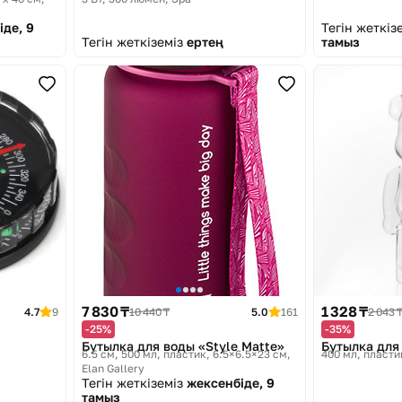
іде, 9
Тегін жеткіз
Тегін жеткіземіз
ертең
тамыз
7 830 ₸
1 328 ₸
4.7
9
10 440 ₸
5.0
161
2 043 
-25%
-35%
Бутылка для воды «Style Matte»
Бутылка для
6.5 см, 500 мл, пластик, 6.5×6.5×23 см
400 мл, пласти
Elan Gallery
Тегін жеткіземіз
жексенбіде, 9
тамыз