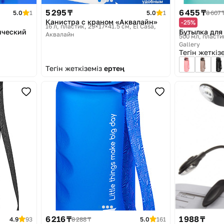
5 295 ₸
6 455 ₸
5.0
1
5.0
1
8 607 
Канистра с краном «Аквалайн»
-25%
16 л, пластик, 29×17×41.5 см
El Casa,
ический
Бутылка для
Аквалайн
500 мл, пластик
Gallery
Тегін жеткіз
Тегін жеткіземіз
ертең
6 216 ₸
1 988 ₸
4.9
93
8 288 ₸
5.0
161