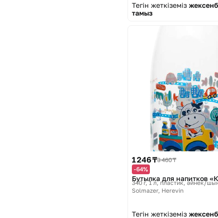
Тегін жеткіземіз
жексенб
тамыз
1 246 ₸
3 460 ₸
-64%
Бутылка для напитков «
340 г, 1 л, пластик, әйнек/шы
Solmazer, Herevin
Тегін жеткіземіз
жексенб