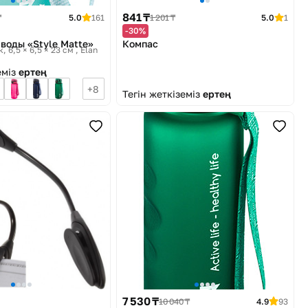
841 ₸
₸
5.0
161
1 201 ₸
5.0
1
-30%
 воды «Style Matte»
Компас
, 6,5 × 6,5 × 23 см
Elan
еміз
ертең
8
Тегін жеткіземіз
ертең
7 530 ₸
10 040 ₸
4.9
93