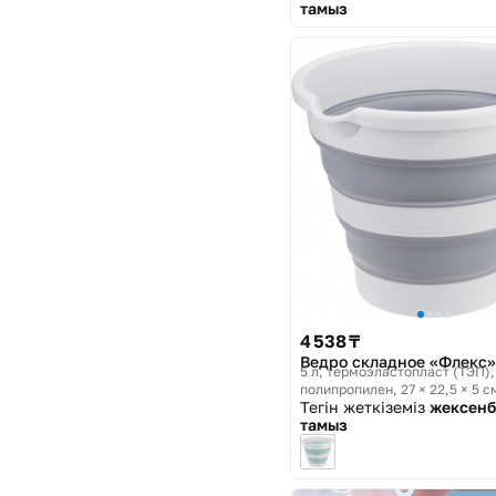
тамыз
4 538 ₸
Ведро складное «Флекс»
5 л, термоэластопласт (ТЭП),
полипропилен, 27 × 22,5 × 5 с
Тегін жеткіземіз
жексенб
Флекс
тамыз