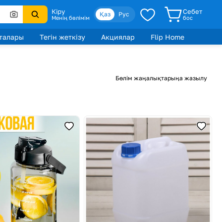
Кіру
Себет
Қаз
Рус
Менің бөлімім
бос
талары
Тегін жеткізу
Акциялар
Flip Home
Бөлім жаңалықтарыңа жазылу