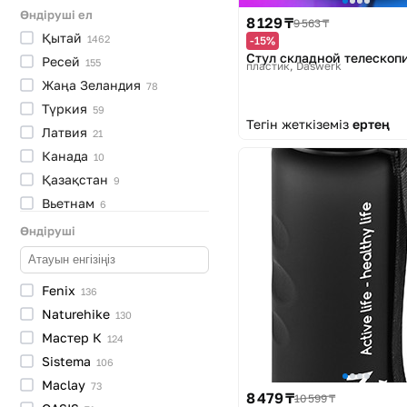
Өндіруші ел
8 129 ₸
9 563 ₸
Қытай
1462
-15%
Стул складной телескоп
Ресей
155
пластик
Daswerk
Жаңа
Зеландия
78
Түркия
59
Тегін жеткіземіз
ертең
Латвия
21
Канада
10
Қазақстан
9
Вьетнам
6
Эстония
5
Өндіруші
Филиппин
3
Ұлыбритания
3
Fenix
136
Тайвань
3
Naturehike
130
Индонезия
3
Мастер
К
124
Үндістан
2
Sistema
106
Малайзия
2
Maclay
73
Швеция
1
8 479 ₸
10 599 ₸