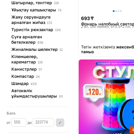
Шатырлар,
тенттер
119
Ұйықтау
қапшықтары
73
Жаяу серуендеуге
693 ₸
арналған
жиһаз
172
Фонарь налобный свето
2 Вт, 150 люмен, 6×3.5×2 см
Туристік
рюкзактар
136
Суға арналған
бөтелкелер
858
Тегін жеткіземіз
жексенб
Жиналмалы
шелектер
11
тамыз
Кілемшелер,
карематтар
119
Канистрлер
57
Компастар
24
Шамдар
430
Автокөлік
ұйымдастырушылары
30
Баға
от
до