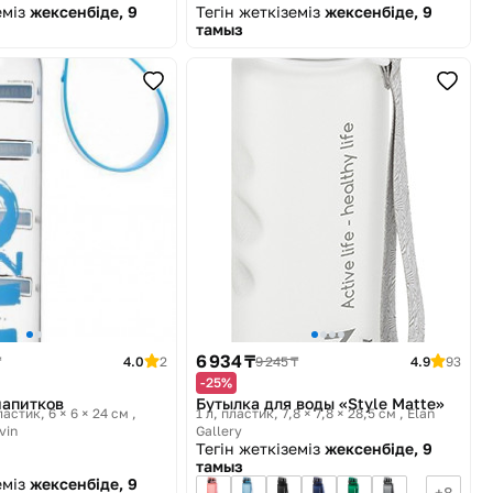
еміз
жексенбіде, 9
Тегін жеткіземіз
жексенбіде, 9
тамыз
6 934 ₸
₸
4.0
2
9 245 ₸
4.9
93
-25%
напитков
Бутылка для воды «Style Matte»
ластик, 6 × 6 × 24 см
1 л, пластик, 7,8 × 7,8 × 28,5 см
Elan
vin
Gallery
Тегін жеткіземіз
жексенбіде, 9
тамыз
еміз
жексенбіде, 9
8