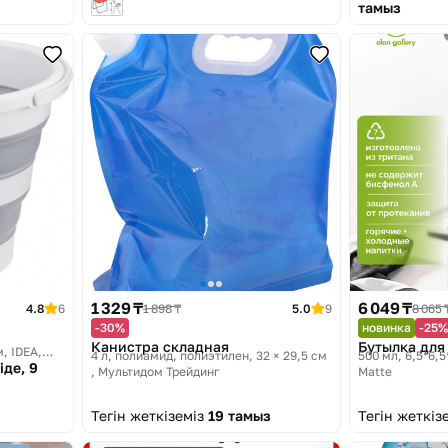
тамыз
1 329 ₸
6 049 ₸
4.8
6
1 898 ₸
5.0
9
8 065 
-30%
новинка
-25%
Канистра складная
Бутылка для
м
IDEA,
4 л, полиамид, полиэтилен, 32 × 29,5 см
500 мл, 6,5*6,5
іде, 9
Мультидом Трейдинг
Matte
Тегін жеткіземіз
19 тамыз
Тегін жеткіз