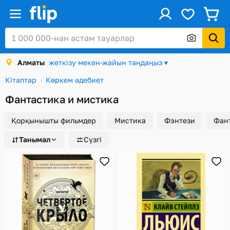
ус
Кіру / Тіркеу
Алматы
жеткізу мекен-жайын таңдаңыз ▾
Каталог
Кітаптар
Көркем әдебиет
Жеңілдіктер мен акциялар
Фантастика и мистика
Сыйлық карталары
Қорқынышты фильмдер
Мистика
Фэнтези
Фан
Тапсырыстар
Танымал
Сүзгі
Сәлемдемелер
Алматы
Себет
Таңдаулы
Қарап шығулар тарихы