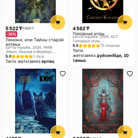
5 522 ₸
4 562 ₸
7 888 ₸
Голодные игры
-30%
қатты мұқаба, 2020
АСТ,
Лемони, или Тайны старой
Голодные игры
аптеки
5.0
73 пікірлер
қатты мұқаба, 2026
МИФ
Тегін
(Манн, Иванов и Фербер),
жеткіземіз
дүйсенбіде, 10
Таинственные истории из
5.0
1 пікір
тамыз
Габена
Тегін жеткіземіз
ертең