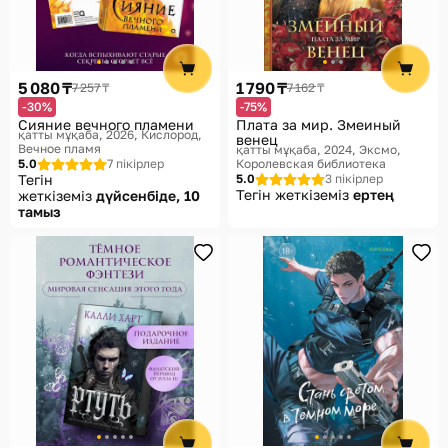
5 080 ₸
1 790 ₸
7 257 ₸
7 162 ₸
-30%
-75%
Сияние вечного пламени
Плата за мир. Змеиный
қатты мұқаба, 2026
Кислород,
венец
Вечное пламя
қатты мұқаба, 2024
Эксмо,
5.0
7 пікірлер
Королевская библиотека
Тегін
5.0
3 пікірлер
Тегін жеткіземіз
ертең
жеткіземіз
дүйсенбіде, 10
тамыз