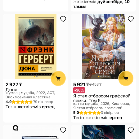
жеткіземіз
дүйсенбіде, 10
тамыз
2 927 ₸
5 921 ₸
8 458 ₸
Дюна
-30%
жұмсақ мұқаба, 2022
АСТ,
Я стал отбросом графской
Эксклюзивная классика
семьи. Том 5
4.9
79 пікірлер
қатты мұқаба, 2026
Кислород,
Тегін жеткіземіз
ертең
Я стал отбросом графской
семьи
5.0
3 пікірлер
Тегін жеткіземіз
ертең