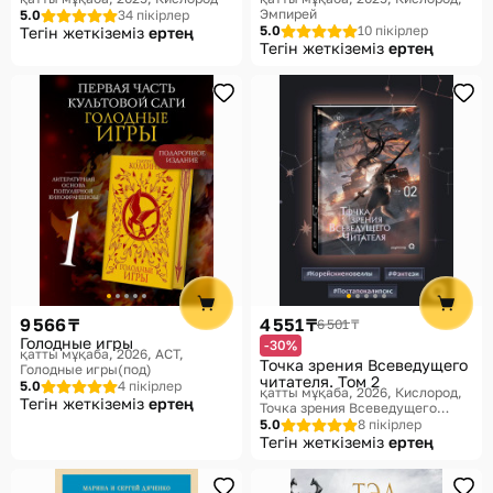
фонарь. Том 3
Эмпирей
5.0
34 пікірлер
5.0
10 пікірлер
Тегін жеткіземіз
ертең
Тегін жеткіземіз
ертең
9 566 ₸
4 551 ₸
6 501 ₸
Голодные игры
-30%
қатты мұқаба, 2026
АСТ,
Точка зрения Всеведущего
Голодные игры(под)
читателя. Том 2
5.0
4 пікірлер
қатты мұқаба, 2026
Кислород,
Тегін жеткіземіз
ертең
Точка зрения Всеведущего
читателя
5.0
8 пікірлер
Тегін жеткіземіз
ертең