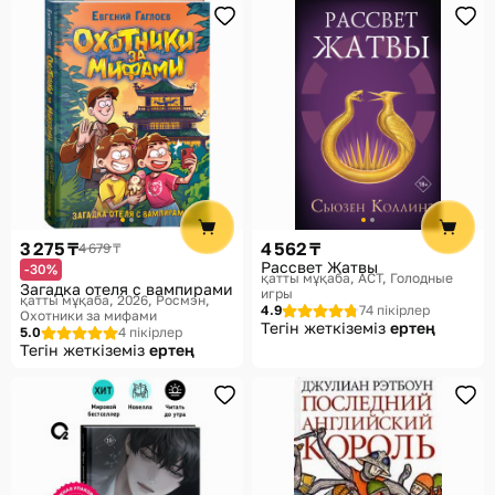
3 275 ₸
4 562 ₸
4 679 ₸
Рассвет Жатвы
-30%
қатты мұқаба
АСТ, Голодные
Загадка отеля с вампирами
игры
қатты мұқаба, 2026
Росмэн,
4.9
74 пікірлер
Охотники за мифами
Тегін жеткіземіз
ертең
5.0
4 пікірлер
Тегін жеткіземіз
ертең