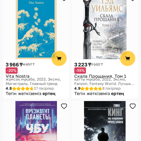
3 966 ₸
3 223 ₸
4 957 ₸
7 162 ₸
-20%
-55%
Vita Nostra
Скала Прощания. Том 1
жұмсақ мұқаба, 2023
Эксмо,
қатты мұқаба, 2022
Эксмо,
Магистраль. Главный тренд
Fanzon. Fantasy World. Лучшая
современная фэнтези
4.8
17 пікірлер
4.9
8 пікірлер
Тегін жеткіземіз
ертең
Тегін жеткіземіз
ертең