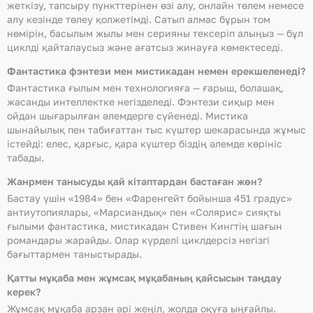
жеткізу, тапсыру пункттерінен өзі алу, онлайн төлем немесе
алу кезінде төлеу қолжетімді. Сатып алмас бұрын том
нөмірін, басылым жылы мен серияны тексеріп алыңыз — бұл
циклді қайталаусыз және ағатсыз жинауға көмектеседі.
Фантастика фэнтези мен мистикадан немен ерекшеленеді?
Фантастика ғылым мен технологияға — ғарыш, болашақ,
жасанды интеллектке негізделеді. Фэнтези сиқыр мен
ойдан шығарылған әлемдерге сүйенеді. Мистика
шынайылық пен табиғаттан тыс күштер шекарасында жұмыс
істейді: елес, қарғыс, қара күштер біздің әлемде көрініс
табады.
Жанрмен танысуды қай кітаптардан бастаған жөн?
Бастау үшін «1984» бен «Фаренгейт бойынша 451 градус»
антиутопиялары, «Марсиандық» пен «Солярис» сияқты
ғылыми фантастика, мистикадан Стивен Кингтің шағын
романдары жарайды. Олар күрделі циклдерсіз негізгі
бағыттармен таныстырады.
Қатты мұқаба мен жұмсақ мұқабаның қайсысын таңдау
керек?
Жұмсақ мұқаба арзан әрі жеңіл, жолда оқуға ыңғайлы.