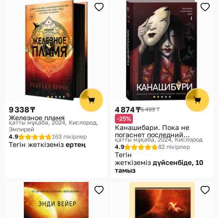
9 338 ₸
4 874 ₸
6 499 ₸
Железное пламя
-25%
қатты мұқаба, 2024
Кислород,
Канашибари. Пока не
Эмпирей
погаснет последний
4.9
163 пікірлер
қатты мұқаба, 2024
Кислород
фонарь. Том 1
Тегін жеткіземіз
ертең
4.9
82 пікірлер
Тегін
жеткіземіз
дүйсенбіде, 10
тамыз