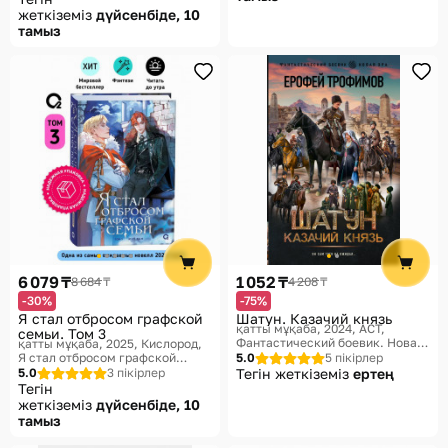
жеткіземіз
дүйсенбіде, 10
тамыз
6 079 ₸
1 052 ₸
8 684 ₸
4 208 ₸
-30%
-75%
Я стал отбросом графской
Шатун. Казачий князь
қатты мұқаба, 2024
АСТ,
семьи. Том 3
Фантастический боевик. Новая
қатты мұқаба, 2025
Кислород,
эра
Я стал отбросом графской
5.0
5 пікірлер
семьи
5.0
3 пікірлер
Тегін жеткіземіз
ертең
Тегін
жеткіземіз
дүйсенбіде, 10
тамыз