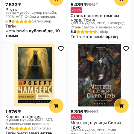
7 633 ₸
5 489 ₸
7 842 ₸
Ртуть
-30%
қатты мұқаба, супер мұқаба,
Стань светом в темном
2026
АСТ, Фейри и алхимия.
море. Том 4
Романы Калли Харт
5.0
14 пікірлер
қатты мұқаба, 2026
Кислород,
Тегін
Стань светом в темном море
жеткіземіз
дүйсенбіде, 10
5.0
1 пікір
тамыз
Тегін жеткіземіз
ертең
1 676 ₸
6 306 ₸
9 009 ₸
Король в жёлтом
-30%
жұмсақ мұқаба, 2024
АСТ,
Мертвец с улицы Синих
Эксклюзивная классика
Труб
4.7
10 пікірлер
қатты мұқаба, 2026
МИФ
Тегін жеткіземіз
ертең