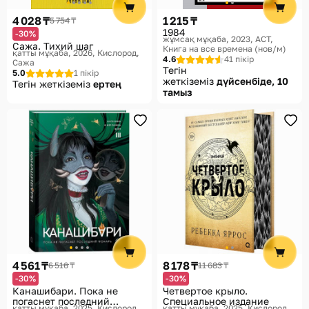
4 028 ₸
1 215 ₸
5 754 ₸
1984
-30%
жұмсақ мұқаба, 2023
АСТ,
Сажа. Тихий шаг
Книга на все времена (нов/м)
қатты мұқаба, 2026
Кислород,
4.6
41 пікір
Сажа
Тегін
5.0
1 пікір
жеткіземіз
дүйсенбіде, 10
Тегін жеткіземіз
ертең
тамыз
4 561 ₸
8 178 ₸
6 516 ₸
11 683 ₸
-30%
-30%
Канашибари. Пока не
Четвертое крыло.
погаснет последний
Специальное издание
қатты мұқаба, 2025
Кислород
қатты мұқаба, 2025
Кислород,