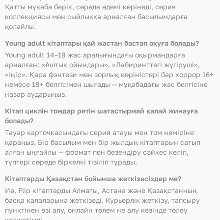
Қатты мұқаба берік, сөреде әдемі көрінеді, серия
коллекциясы мен сыйлыққа арналған басылымдарға
қолайлы.
Young adult кітаптары қай жастан бастап оқуға болады?
Young adult 14–18 жас аралығындағы оқырмандарға
арналған: «Аштық ойындары», «Лабиринттегі жүгіруші»,
«Іңір». Қара фэнтези мен зорлық көріністері бар хоррор 16+
немесе 18+ белгісімен шығады — мұқабадағы жас белгісіне
назар аударыңыз.
Кітап циклін томдар ретін шатастырмай қалай жинауға
болады?
Тауар карточкасындағы серия атауы мен том нөміріне
қараңыз. Бір басылым мен бір жылдың кітаптарын сатып
алған ыңғайлы — формат пен безендіру сәйкес келіп,
түптері сөреде біркелкі тізіліп тұрады.
Кітаптарды Қазақстан бойынша жеткізесіздер ме?
Иә, Flip кітаптарды Алматы, Астана және Қазақстанның
басқа қалаларына жеткізеді. Курьерлік жеткізу, тапсыру
пунктінен өзі алу, онлайн төлем не алу кезінде төлеу
қолжетімді.