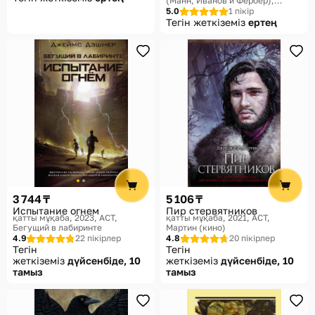
(Манн, Иванов и Фербер),
Таинственные истории из
5.0
1 пікір
Габена
Тегін жеткіземіз
ертең
3 744 ₸
5 106 ₸
Испытание огнем
Пир стервятников
қатты мұқаба, 2023
АСТ,
қатты мұқаба, 2021
АСТ,
Бегущий в лабиринте
Мартин (кино)
4.9
22 пікірлер
4.8
20 пікірлер
Тегін
Тегін
жеткіземіз
дүйсенбіде, 10
жеткіземіз
дүйсенбіде, 10
тамыз
тамыз