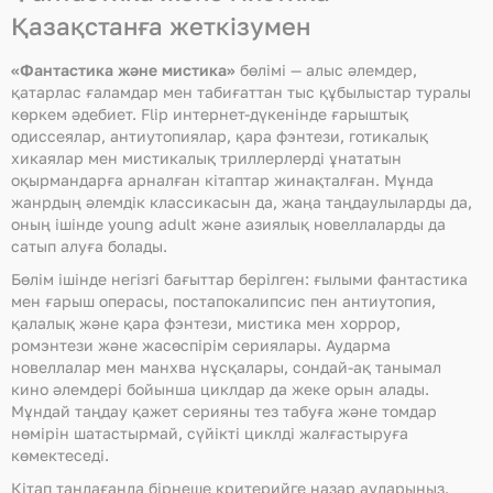
Қазақстанға жеткізумен
«Фантастика және мистика»
бөлімі — алыс әлемдер,
қатарлас ғаламдар мен табиғаттан тыс құбылыстар туралы
көркем әдебиет. Flip интернет-дүкенінде ғарыштық
одиссеялар, антиутопиялар, қара фэнтези, готикалық
хикаялар мен мистикалық триллерлерді ұнататын
оқырмандарға арналған кітаптар жинақталған. Мұнда
жанрдың әлемдік классикасын да, жаңа таңдаулыларды да,
оның ішінде young adult және азиялық новеллаларды да
сатып алуға болады.
Бөлім ішінде негізгі бағыттар берілген: ғылыми фантастика
мен ғарыш операсы, постапокалипсис пен антиутопия,
қалалық және қара фэнтези, мистика мен хоррор,
ромэнтези және жасөспірім сериялары. Аударма
новеллалар мен манхва нұсқалары, сондай-ақ танымал
кино әлемдері бойынша циклдар да жеке орын алады.
Мұндай таңдау қажет серияны тез табуға және томдар
нөмірін шатастырмай, сүйікті циклді жалғастыруға
көмектеседі.
Кітап таңдағанда бірнеше критерийге назар аударыңыз.