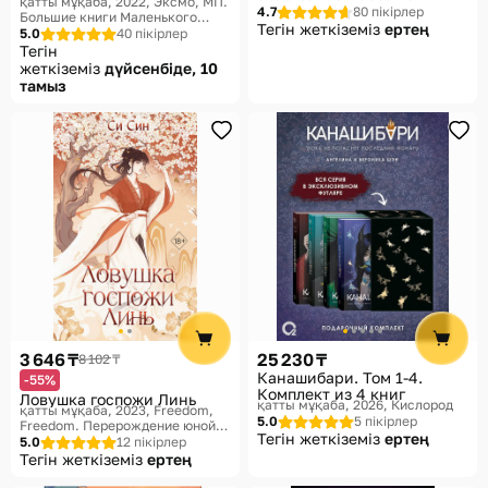
қатты мұқаба, 2022
Эксмо, МП.
4.7
80 пікірлер
Большие книги Маленького
Тегін жеткіземіз
ертең
Принца
5.0
40 пікірлер
Тегін
жеткіземіз
дүйсенбіде, 10
тамыз
3 646 ₸
25 230 ₸
8 102 ₸
Канашибари. Том 1-4.
-55%
Комплект из 4 книг
Ловушка госпожи Линь
қатты мұқаба, 2026
Кислород
қатты мұқаба, 2023
Freedom,
5.0
5 пікірлер
Freedom. Перерождение юной
Тегін жеткіземіз
ертең
госпожи. Бестселлеры
5.0
12 пікірлер
китайской литературы
Тегін жеткіземіз
ертең