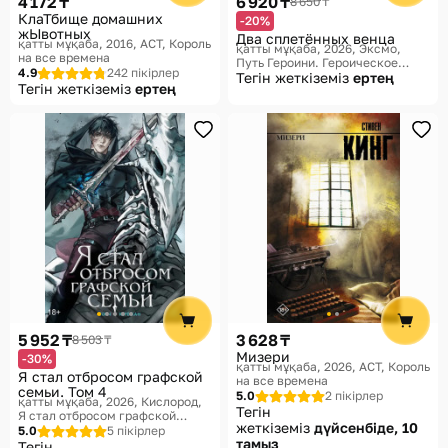
4 172 ₸
6 920 ₸
8 650 ₸
КлаТбище домашних
-20%
жЫвотных
Два сплетённых венца
қатты мұқаба, 2016
АСТ, Король
қатты мұқаба, 2026
Эксмо,
на все времена
Путь Героини. Героическое
4.9
242 пікірлер
ромэнтези
Тегін жеткіземіз
ертең
Тегін жеткіземіз
ертең
5 952 ₸
3 628 ₸
8 503 ₸
Мизери
-30%
қатты мұқаба, 2026
АСТ, Король
Я стал отбросом графской
на все времена
семьи. Том 4
5.0
2 пікірлер
қатты мұқаба, 2026
Кислород,
Тегін
Я стал отбросом графской
жеткіземіз
дүйсенбіде, 10
семьи
5.0
5 пікірлер
тамыз
Тегін