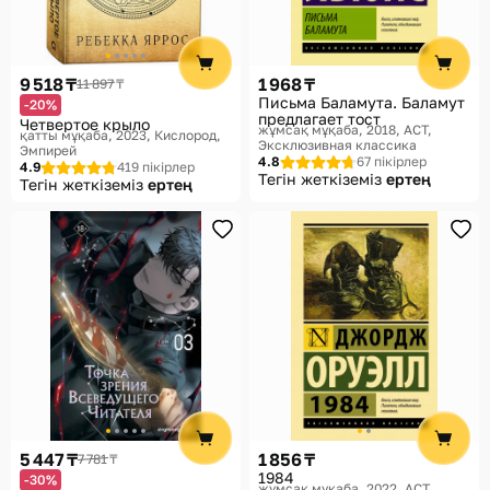
Көмек
Жеткізу әдістері
9 518 ₸
1 968 ₸
11 897 ₸
Төлем әдістері
Письма Баламута. Баламут
-20%
предлагает тост
Четвертое крыло
жұмсақ мұқаба, 2018
АСТ,
қатты мұқаба, 2023
Кислород,
Эксклюзивная классика
Эмпирей
4.8
67 пікірлер
4.9
419 пікірлер
Тегін жеткіземіз
ертең
Тегін жеткіземіз
ертең
5 447 ₸
1 856 ₸
7 781 ₸
1984
-30%
жұмсақ мұқаба, 2022
АСТ,