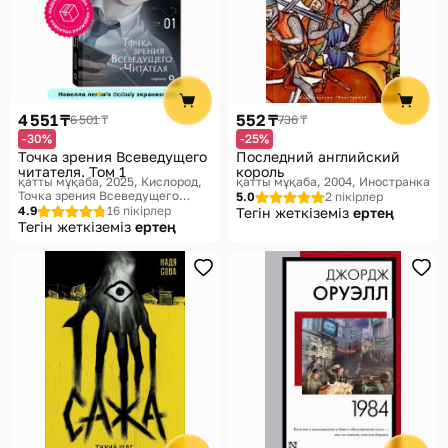
4 551 ₸
552 ₸
6 501 ₸
736 ₸
-30%
-25%
Точка зрения Всеведущего
Последний английский
читателя. Том 1
король
қатты мұқаба, 2025
Кислород,
қатты мұқаба, 2004
Иностранка
Точка зрения Всеведущего
5.0
2 пікірлер
читателя
4.9
16 пікірлер
Тегін жеткіземіз
ертең
Тегін жеткіземіз
ертең