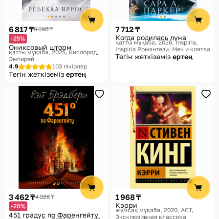
6 817 ₸
7 712 ₸
9 090 ₸
Когда родилась луна
-25%
қатты мұқаба, 2026
Inspiria,
Ониксовый шторм
Inspiria Ромэнтези. Меч и клятва
қатты мұқаба, 2025
Кислород,
Тегін жеткіземіз
ертең
Эмпирей
4.9
103 пікірлер
Тегін жеткіземіз
ертең
3 462 ₸
1 968 ₸
4 328 ₸
Кэрри
-20%
жұмсақ мұқаба, 2020
АСТ,
451 градус по Фаренгейту
Эксклюзивная классика