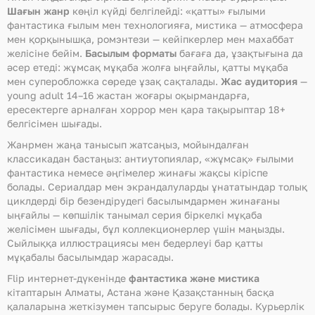
Шағын жанр
көңіл күйді белгілейді: «қатты» ғылыми
фантастика ғылым мен технологияға, мистика — атмосфера
мен қорқынышқа, ромэнтези — кейіпкерлер мен махаббат
желісіне бейім.
Басылым форматы
бағаға да, ұзақтығына да
әсер етеді: жұмсақ мұқаба жолға ыңғайлы, қатты мұқаба
мен суперобложка сөреде ұзақ сақталады.
Жас аудитория
—
young adult 14–16 жастан жоғары оқырмандарға,
ересектерге арналған хоррор мен қара тақырыптар 18+
белгісімен шығады.
Жанрмен жаңа танысып жатсаңыз, мойындалған
классикадан бастаңыз: антиутопиялар, «жұмсақ» ғылыми
фантастика немесе әңгімелер жинағы жақсы кіріспе
болады. Сериалдар мен экрандалуларды ұнататындар толық
циклдерді бір безендірудегі басылымдармен жинағаны
ыңғайлы — көпшілік танымал серия біркелкі мұқаба
желісімен шығады, бұл коллекционерлер үшін маңызды.
Сыйлыққа иллюстрациясы мен бедерлеуі бар қатты
мұқабалы басылымдар жарасады.
Flip интернет-дүкенінде
фантастика және мистика
кітаптарын Алматы, Астана және Қазақстанның басқа
қалаларына жеткізумен тапсырыс беруге болады. Курьерлік