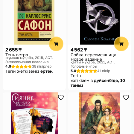
2 655 ₸
4 562 ₸
Тень ветра
Сойка-пересмешница.
жұмсақ мұқаба, 2015
АСТ,
Новое издание
Эксклюзивная классика
қатты мұқаба, 2021
АСТ,
4.9
38 пікірлер
Голодные игры
Тегін жеткіземіз
ертең
5.0
41 пікір
Тегін
жеткіземіз
дүйсенбіде, 10
тамыз