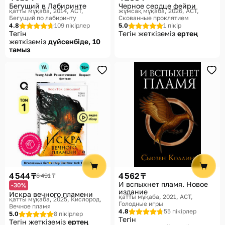
Бегущий в Лабиринте
Черное сердце фейри
қатты мұқаба, 2014
АСТ,
жұмсақ мұқаба, 2026
АСТ,
Бегущий по лабиринту
Скованные проклятием
4.8
109 пікірлер
5.0
1 пікір
Тегін
Тегін жеткіземіз
ертең
жеткіземіз
дүйсенбіде, 10
тамыз
4 544 ₸
4 562 ₸
6 491 ₸
И вспыхнет пламя. Новое
-30%
издание
Искра вечного пламени
қатты мұқаба, 2021
АСТ,
қатты мұқаба, 2025
Кислород,
Голодные игры
Вечное пламя
4.8
55 пікірлер
5.0
8 пікірлер
Тегін
Тегін жеткіземіз
ертең