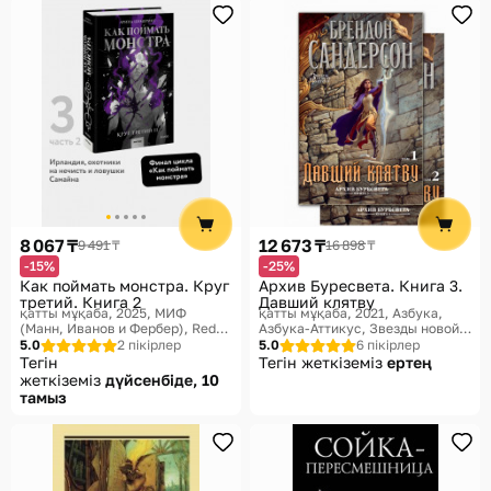
8 067 ₸
12 673 ₸
9 491 ₸
16 898 ₸
-15%
-25%
Как поймать монстра. Круг
Архив Буресвета. Книга 3.
третий. Книга 2
Давший клятву
қатты мұқаба, 2025
МИФ
қатты мұқаба, 2021
Азбука,
(Манн, Иванов и Фербер), Red
Азбука-Аттикус, Звезды новой
Violet. Темные миры
фэнтези
5.0
2 пікірлер
5.0
6 пікірлер
Тегін
Тегін жеткіземіз
ертең
жеткіземіз
дүйсенбіде, 10
тамыз