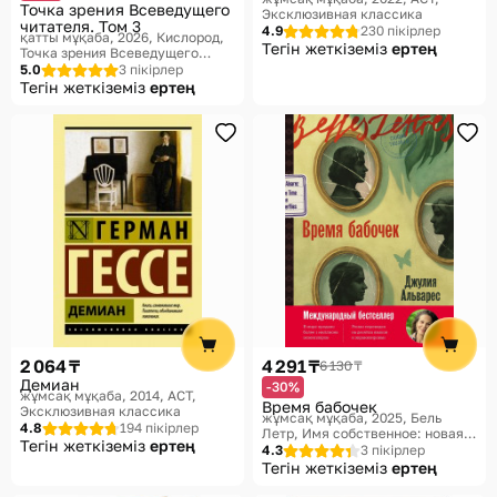
Точка зрения Всеведущего
Эксклюзивная классика
читателя. Том 3
4.9
230 пікірлер
қатты мұқаба, 2026
Кислород,
Тегін жеткіземіз
ертең
Точка зрения Всеведущего
читателя
5.0
3 пікірлер
Тегін жеткіземіз
ертең
2 064 ₸
4 291 ₸
6 130 ₸
Демиан
-30%
жұмсақ мұқаба, 2014
АСТ,
Время бабочек
Эксклюзивная классика
жұмсақ мұқаба, 2025
Бель
4.8
194 пікірлер
Летр, Имя собственное: новая
Тегін жеткіземіз
ертең
классика
4.3
3 пікірлер
Тегін жеткіземіз
ертең