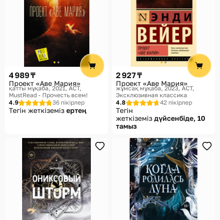
4 989 ₸
2 927 ₸
Проект «Аве Мария»
Проект «Аве Мария»
қатты мұқаба, 2021
АСТ,
жұмсақ мұқаба, 2023
АСТ,
MustRead - Прочесть всем!
Эксклюзивная классика
4.9
36 пікірлер
4.8
42 пікірлер
Тегін жеткіземіз
ертең
Тегін
жеткіземіз
дүйсенбіде, 10
тамыз