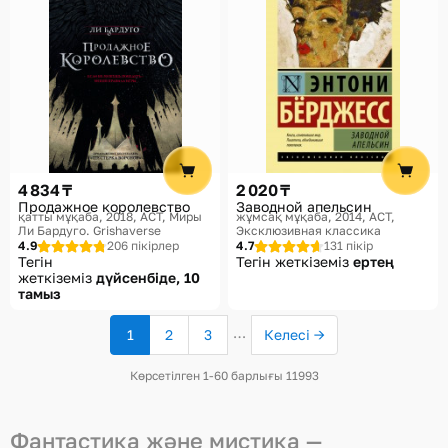
4 834 ₸
2 020 ₸
Продажное королевство
Заводной апельсин
қатты мұқаба, 2018
АСТ, Миры
жұмсақ мұқаба, 2014
АСТ,
Ли Бардуго. Grishaverse
Эксклюзивная классика
4.9
206 пікірлер
4.7
131 пікір
Тегін
Тегін жеткіземіз
ертең
жеткіземіз
дүйсенбіде, 10
тамыз
…
1
2
3
Келесі →
(ағымдағы
бет)
Көрсетілген 1-60 барлығы 11993
Фантастика және мистика —