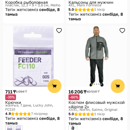
Коробка рыболовная
Кальсоны для мужчин
пластик, 12,3 × 9 × 3,6 см
Meiho
4XL
Mark Formelle
Тегін жеткіземіз
сенбіде, 8
5.0
1 пікір
тамыз
Тегін жеткіземіз
сенбіде, 8
тамыз
711 ₸
16 206 ₸
1 094 ₸
40 516 ₸
-35%
-60%
Крючки
Костюм флисовый мужской
жалғыз, 7 дана
Lucky John,
«Alpine 2»
FC110
XXXL
Norfin, Salmo, Original
4.9
7 пікірлер
5.0
1 пікір
Тегін жеткіземіз
сенбіде, 8
Тегін жеткіземіз
сенбіде, 8
тамыз
тамыз