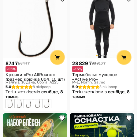
874 ₸
28 829 ₸
1 344 ₸
33 916 ₸
-35%
-15%
Крючки «Pro AIIRound»
Термобелье мужское
(размер крючка 004, 10 шт)
«Active Pro»
жалғыз, 10 дана
Cobra, A225
M-L
Norfin, Salmo
5.0
8 пікірлер
5.0
3 пікірлер
Тегін жеткіземіз
сенбіде, 8
Тегін жеткіземіз
сенбіде, 8
тамыз
тамыз