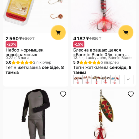
2 560 ₸
4 187 ₸
3 200 ₸
4 926 ₸
-20%
-15%
Набор мормышек
Блесна вращающаяся
вольфрамовых
«Bonnie Blade 05», цвет
0.22 г, 3 дана
13.4 г
Lucky John, Bonnie Blade
007
5.0
2 пікірлер
5.0
5 пікірлер
Тегін жеткіземіз
сенбіде, 8
Тегін жеткіземіз
сенбіде, 8
тамыз
тамыз
1