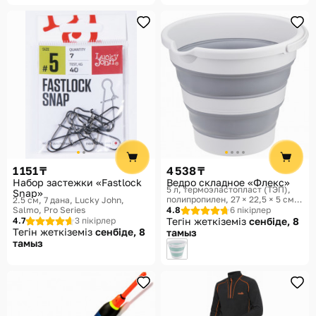
1 151 ₸
4 538 ₸
Набор застежки «Fastlock
Ведро складное «Флекс»
5 л, термоэластопласт (ТЭП),
Snap»
полипропилен, 27 × 22,5 × 5 см
2.5 см, 7 дана
Lucky John,
IDEA, Флекс
Salmo, Pro Series
4.8
6 пікірлер
4.7
3 пікірлер
Тегін жеткіземіз
сенбіде, 8
Тегін жеткіземіз
сенбіде, 8
тамыз
тамыз