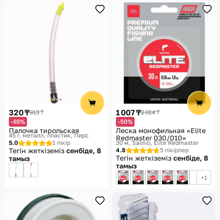
320 ₸
1 007 ₸
913 ₸
2 014 ₸
-65%
-50%
Палочка тирольская
Леска монофильная «Elite
45 г, металл, пластик
Пирс
Redmaster 030/010»
5.0
1 пікір
30 м
Salmo, Elite Redmaster
Тегін жеткіземіз
сенбіде, 8
4.8
5 пікірлер
Тегін жеткіземіз
сенбіде, 8
тамыз
тамыз
1