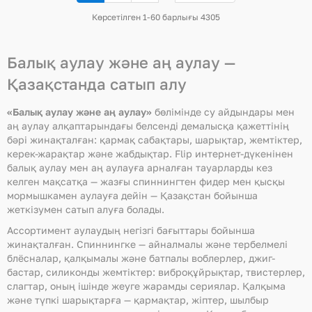
бет)
Көрсетілген 1-60 барлығы 4305
Балық аулау және аң аулау —
Қазақстанда сатып алу
«Балық аулау және аң аулау»
бөлімінде су айдындары мен
аң аулау алқаптарындағы белсенді демалысқа қажеттінің
бәрі жинақталған: қармақ сабақтары, шарықтар, жемтіктер,
керек-жарақтар және жабдықтар. Flip интернет-дүкенінен
балық аулау мен аң аулауға арналған тауарларды кез
келген мақсатқа — жазғы спиннингтен фидер мен қысқы
мормышкамен аулауға дейін — Қазақстан бойынша
жеткізумен сатып алуға болады.
Ассортимент аулаудың негізгі бағыттары бойынша
жинақталған. Спиннингке — айналмалы және тербелмелі
блёсналар, қалқымалы және батпалы воблерлер, джиг-
бастар, силиконды жемтіктер: виброқұйрықтар, твистерлер,
слагтар, оның ішінде жеуге жарамды сериялар. Қалқыма
және түпкі шарықтарға — қармақтар, жіптер, шылбыр