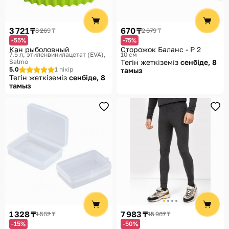
3 721 ₸
670 ₸
8 269 ₸
2 679 ₸
-55%
-75%
Кан рыболовный
Сторожок Баланс - Р 2
7.5 л, этиленвинилацетат (EVA)
10 см
Salmo
Тегін жеткіземіз
сенбіде, 8
5.0
1 пікір
тамыз
Тегін жеткіземіз
сенбіде, 8
тамыз
1 328 ₸
7 983 ₸
1 562 ₸
15 967 ₸
-15%
-50%