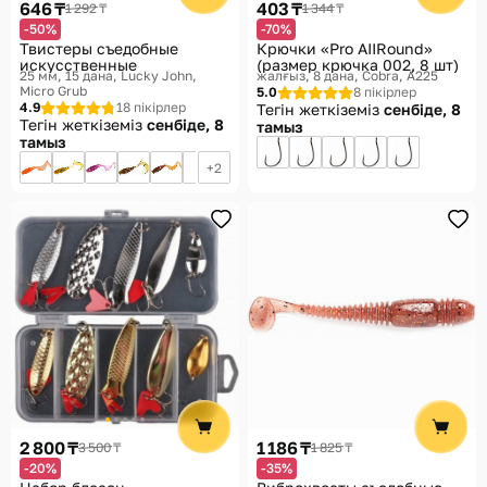
646 ₸
403 ₸
1 292 ₸
1 344 ₸
-50%
-70%
Твистеры съедобные
Крючки «Pro AIIRound»
искусственные
(размер крючка 002, 8 шт)
25 мм, 15 дана
Lucky John,
жалғыз, 8 дана
Cobra, A225
Micro Grub
5.0
8 пікірлер
4.9
18 пікірлер
Тегін жеткіземіз
сенбіде, 8
Тегін жеткіземіз
сенбіде, 8
тамыз
тамыз
2
2 800 ₸
1 186 ₸
3 500 ₸
1 825 ₸
-20%
-35%