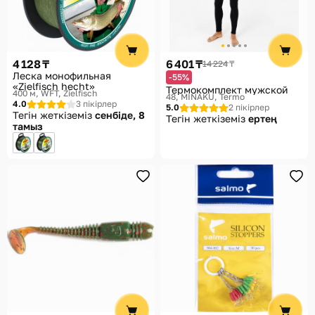
4 128 ₸
6 401 ₸
14 224 ₸
Леска монофильная
-55%
«Zielfisch hecht»
Термокомплект мужской
400 м
WFT, Zielfisch
48
MINAKU, Termo
4.0
3 пікірлер
5.0
2 пікірлер
Тегін жеткіземіз
сенбіде, 8
Тегін жеткіземіз
ертең
тамыз