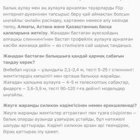
Балық аулау мен аң аулауға арналған тауарларды Flip
интернет-дүкенінен тапсырыс беру қай аймақтан болсын
ыңғайлы: онлайн рәсімдеу, картамен немесе алу кезінде
төлеу,
Алматы, Астана және Қазақстанның басқа
қалаларына жеткізу
. Жаңадан бастаған әуесқойдың
алғашқы спиннингінен бастап трофейлік аулауға арналған
кәсіби жинаққа дейін — өз стиліңізге сай шарық таңдаңыз.
Жаңадан бастаған балықшыға қандай қармақ сабағын
таңдау керек?
Әмбебап нұсқа — ұзындығы 2,1–2,4 м, тесті 5–25 г спиннинг:
жемтіктердің көпшілігі мен орташа балыққа жарайды.
Жағадан қалқыма аулауға — 4–5 м телескоптық сабақтар,
фидерге — 3,6–3,9 м, тесті 90–120 г-ға дейінгі модельдер
ыңғайлы.
Жеуге жарамды силикон кәдімгісінен немен ерекшеленеді?
Жеуге жарамды жемтіктер аттрактант пен тұзға сіңірілген —
балық оларды аузында ұзағырақ ұстайды, бұл нәтижелі
шалуды арттырады. Кәдімгі силикон арзан әрі төзімдірек,
бірақ қаттырақ ілу қажет.