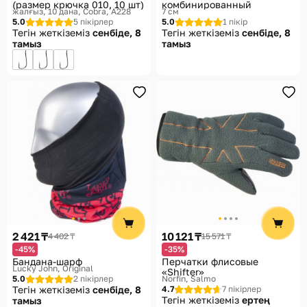
(размер крючка 010, 10 шт)
комбинированный
жалғыз, 10 дана
Cobra, A228
7 см
5.0
5 пікірлер
5.0
1 пікір
Тегін жеткіземіз
сенбіде, 8
Тегін жеткіземіз
сенбіде, 8
тамыз
тамыз
2 421 ₸
10 121 ₸
4 402 ₸
15 571 ₸
-45%
-35%
Бандана-шарф
Перчатки флисовые
Lucky John, Original
«Shifter»
5.0
2 пікірлер
Norfin, Salmo
Тегін жеткіземіз
сенбіде, 8
4.7
7 пікірлер
Тегін жеткіземіз
ертең
тамыз