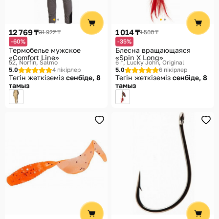
12 769 ₸
1 014 ₸
31 922 ₸
1 560 ₸
-60%
-35%
Термобелье мужское
Блесна вращающаяся
«Comfort Line»
«Spin X Long»
52
Norfin, Salmo
6 г
Lucky John, Original
5.0
4 пікірлер
5.0
6 пікірлер
Тегін жеткіземіз
сенбіде, 8
Тегін жеткіземіз
сенбіде, 8
тамыз
тамыз