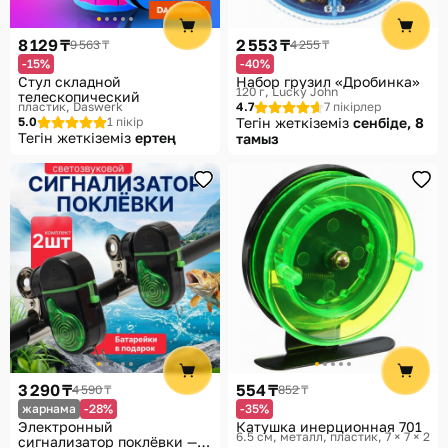
Көмек
8 129 ₸
2 553 ₸
9 563 ₸
4 255 ₸
Жеткізу әдістері
-15%
-40%
Стул складной
Набор грузил «Дробинка»
Төлем әдістері
120 г
Lucky John
телескопический
пластик
Daswerk
4.7
7 пікірлер
5.0
1 пікір
Тегін жеткіземіз
сенбіде, 8
Тегін жеткіземіз
ертең
тамыз
3 290 ₸
554 ₸
4 590 ₸
852 ₸
жарнама
-28%
-35%
Электронный
Катушка инерционная 701
6.5 см, металл, пластик, 7 × 7 × 2
сигнализатор поклёвки —