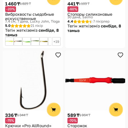
1 460 ₸
441 ₸
1 825 ₸
1 103 ₸
-20%
-60%
Виброхвосты съедобные
Стопоры силиконовые
30 дана
Salmo
искусственные
7.4 см, 7 дана
Lucky John, Tioga
4.4
7 пікірлер
5.0
21 пікір
Тегін жеткіземіз
сенбіде, 8
Тегін жеткіземіз
сенбіде, 8
тамыз
тамыз
19
336 ₸
589 ₸
1 344 ₸
1 964 ₸
-75%
-70%
Крючки «Pro AllRound»
Сторожок