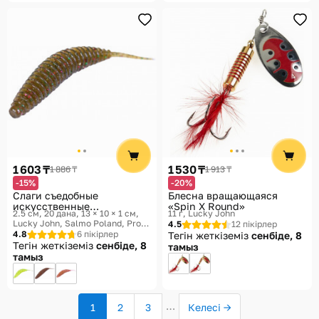
1 603 ₸
1 530 ₸
1 886 ₸
1 913 ₸
-15%
-20%
Слаги съедобные
Блесна вращающаяся
искусственные
«Spin X Round»
2.5 см, 20 дана, 13 × 10 × 1 см
11 г
Lucky John
«Ultraworm»
Lucky John, Salmo Poland, Pro
4.5
12 пікірлер
Series
4.8
6 пікірлер
Тегін жеткіземіз
сенбіде, 8
Тегін жеткіземіз
сенбіде, 8
тамыз
тамыз
…
1
2
3
Келесі →
(ағымдағы