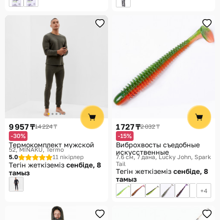
9 957 ₸
1 727 ₸
14 224 ₸
2 032 ₸
-30%
-15%
Термокомплект мужской
Виброхвосты съедобные
52
MINAKU, Termo
искусственные
5.0
11 пікірлер
7.6 см, 7 дана
Lucky John, Spark
Tail
Тегін жеткіземіз
сенбіде, 8
Тегін жеткіземіз
сенбіде, 8
тамыз
тамыз
4