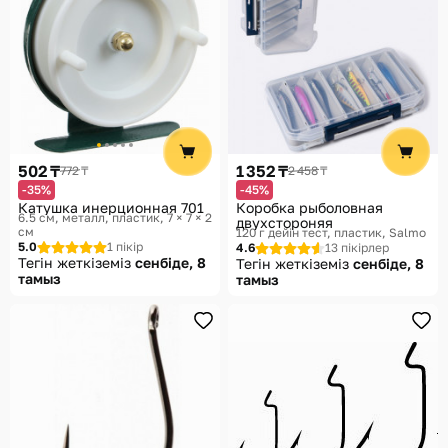
502 ₸
1 352 ₸
772 ₸
2 458 ₸
-35%
-45%
Катушка инерционная 701
Коробка рыболовная
6.5 см, металл, пластик, 7 × 7 × 2
двухстороняя
см
120 г дейін тест, пластик
Salmo
5.0
1 пікір
4.6
13 пікірлер
Тегін жеткіземіз
сенбіде, 8
Тегін жеткіземіз
сенбіде, 8
тамыз
тамыз