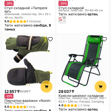
-35%
-20%
Стул складной «Tampere
Стул складной
металл, пластик, 75×43×45 см
NF»
Тегін жеткіземіз
ертең
алюминий, полиэстер, 34 x 33 x
46 см
Norfin
5.0
4 пікірлер
Тегін жеткіземіз
сенбіде, 8
тамыз
12 857 ₸
28 037 ₸
15 126 ₸
Кресло-шезлонг складное
-15%
пластик, полиэстер, болат, 160 ×
Перчатки-варежки «Nord»
63,5 × 109 см
Palisad, Camping
Norfin, Salmo
4.0
1 пікір
5.0
1 пікір
Тегін жеткіземіз
ертең
Тегін жеткіземіз
сенбіде, 8