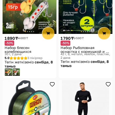
1 890 ₸
1 790 ₸
4 000 ₸
3 590 ₸
-53%
-50%
Набор блесен
Набор Рыболовная
колеблющихся
оснастка с кормушкой и 6
30 г, 2 дана
42 г, 8, металл, нейлон, пластик,
крючками — 2 штуки
2 дана
5.0
3 пікірлер
Тегін жеткіземіз
сенбіде, 8
Тегін жеткіземіз
сенбіде, 8
тамыз
тамыз