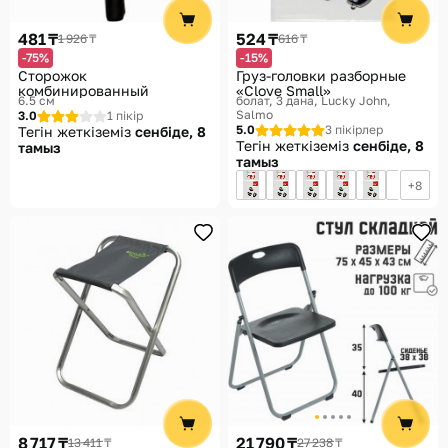
481 ₸
524 ₸
1 926 ₸
616 ₸
-75%
-15%
Сторожок
Груз-головки разборные
комбинированный
«Clove Small»
6.5 см
болат, 3 дана
Lucky John,
Salmo
3.0
1 пікір
5.0
3 пікірлер
Тегін жеткіземіз
сенбіде, 8
Тегін жеткіземіз
сенбіде, 8
тамыз
тамыз
8
8 717 ₸
21 790 ₸
13 411 ₸
27 238 ₸