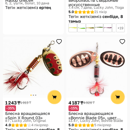
Набор блесен
Виброхвосты съедобные
6, 2, үштік, болат, 10 дана
искусственные
Тегін жеткіземіз
ертең
7.4 см, 7 дана
Lucky John, Tioga
5.0
21 пікір
Тегін жеткіземіз
сенбіде, 8
тамыз
19
1 243 ₸
4 187 ₸
1 913 ₸
4 926 ₸
-35%
-15%
Блесна вращающаяся
Блесна вращающаяся
«Spin X Round 03»
«Bonnie Blade 05», цвет
8 г
Lucky John, Original
13.4 г
Lucky John, Bonnie Blade
006
4.0
4 пікірлер
5.0
5 пікірлер
Тегін жеткіземіз
сенбіде, 8
Тегін жеткіземіз
сенбіде, 8