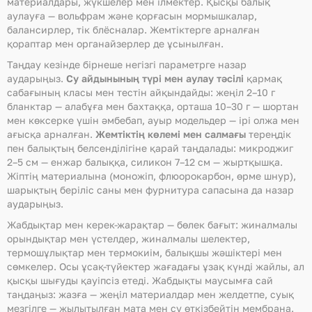
материалдары, жүкшелер мен ілмектер. Қысқы балық
аулауға — вольфрам және қорғасын мормышкалар,
балансирлер, тік блёсналар. Жемтіктерге арналған
қораптар мен органайзерлер де ұсынылған.
Таңдау кезінде бірнеше негізгі параметрге назар
аударыңыз.
Су айдынының түрі мен аулау тәсілі
қармақ
сабағының класы мен тестін айқындайды: жеңіл 2–10 г
бланктар — алабұға мен бахтаққа, орташа 10–30 г — шортан
мен көксерке үшін әмбебап, ауыр модельдер — ірі олжа мен
ағысқа арналған.
Жемтіктің көлемі мен салмағы
тереңдік
пен балықтың белсенділігіне қарай таңдалады: микроджиг
2–5 см — енжар балыққа, силикон 7–12 см — жыртқышқа.
Жіптің материалына (моножіп, флюорокарбон, өрме шнур),
шарықтың беріліс саны мен фурнитура сапасына да назар
аударыңыз.
Жабдықтар мен керек-жарақтар — бөлек бағыт: жиналмалы
орындықтар мен үстелдер, жиналмалы шелектер,
термошұлықтар мен термокиім, балықшы жәшіктері мен
сөмкелер. Осы ұсақ-түйектер жағадағы ұзақ күнді жайлы, ал
қысқы шығуды қауіпсіз етеді. Жабдықты маусымға сай
таңдаңыз: жазға — жеңіл материалдар мен желдетпе, суық
мезгілге — жылытылған мата мен су өткізбейтін мембрана.