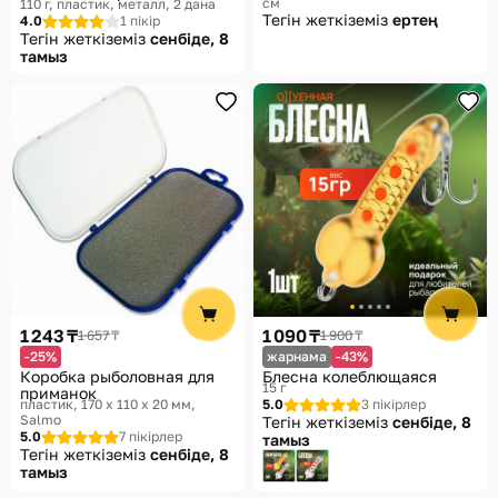
см
110 г, пластик, металл, 2 дана
устройство, реагирующее
Тегін жеткіземіз
ертең
4.0
1 пікір
на натяжение лески
Тегін жеткіземіз
сенбіде, 8
тамыз
1 243 ₸
1 090 ₸
1 657 ₸
1 900 ₸
-25%
жарнама
-43%
Коробка рыболовная для
Блесна колеблющаяся
15 г
приманок
пластик, 170 x 110 x 20 мм
5.0
3 пікірлер
Salmo
Тегін жеткіземіз
сенбіде, 8
5.0
7 пікірлер
тамыз
Тегін жеткіземіз
сенбіде, 8
тамыз