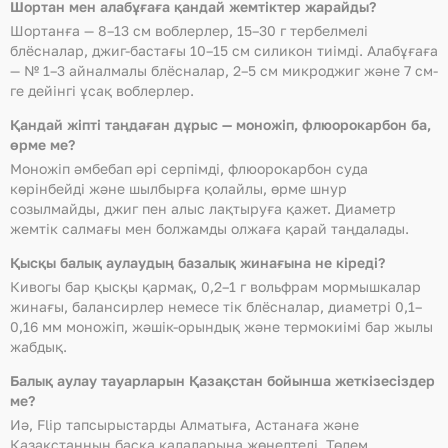
Шортан мен алабұғаға қандай жемтіктер жарайды?
Шортанға — 8–13 см воблерлер, 15–30 г тербелмелі
блёсналар, джиг-бастағы 10–15 см силикон тиімді. Алабұғаға
— № 1–3 айналмалы блёсналар, 2–5 см микроджиг және 7 см-
ге дейінгі ұсақ воблерлер.
Қандай жіпті таңдаған дұрыс — моножіп, флюорокарбон ба,
өрме ме?
Моножіп әмбебап әрі серпімді, флюорокарбон суда
көрінбейді және шылбырға қолайлы, өрме шнур
созылмайды, джиг пен алыс лақтыруға қажет. Диаметр
жемтік салмағы мен болжамды олжаға қарай таңдалады.
Қысқы балық аулаудың базалық жинағына не кіреді?
Кивогы бар қысқы қармақ, 0,2–1 г вольфрам мормышкалар
жинағы, балансирлер немесе тік блёсналар, диаметрі 0,1–
0,16 мм моножіп, жәшік-орындық және термокиімі бар жылы
жабдық.
Балық аулау тауарларын Қазақстан бойынша жеткізесіздер
ме?
Иә, Flip тапсырыстарды Алматыға, Астанаға және
Қазақстанның басқа қалаларына жөнелтеді. Төлем