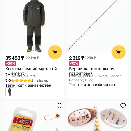
85 483 ₸
2 312 ₸
122 118 ₸
9 250 ₸
-30%
-75%
Kостюм зимний мужской
Вершинка сигнальная
«Element»
графитовая
XL
Norfin, Salmo
графит, длина — 52 см
Feeder
Concept, Pilot
5.0
2 пікірлер
Тегін жеткіземіз
ертең
Тегін жеткіземіз
ертең