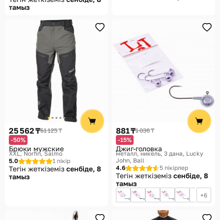
тамыз
25 562 ₸
881 ₸
51 125 ₸
1 036 ₸
-50%
-15%
Брюки мужские
Джиг-головка
XXL
Norfin, Salmo
металл, никель, 3 дана
Lucky
John, Ball
5.0
1 пікір
4.6
5 пікірлер
Тегін жеткіземіз
сенбіде, 8
Тегін жеткіземіз
сенбіде, 8
тамыз
тамыз
6