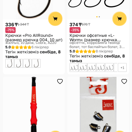
336 ₸
374 ₸
1 344 ₸
576 ₸
-75%
-35%
Крючки «Pro AIIRound»
Крючки офсетные «L-
(размер крючка 004, 10 шт)
Worm» (размер крючка
жалғыз, 10 дана
Cobra, A220
офсеттік, коррозияға төзімді
002/0, 3 шт)
болат, тот баспайтын болат, 3
5.0
6 пікірлер
дана
Cobra, 2312NSB
5.0
8 пікірлер
Тегін жеткіземіз
сенбіде, 8
Тегін жеткіземіз
сенбіде, 8
тамыз
тамыз
1