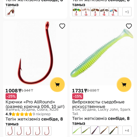
тамыз
тамыз
1
1 008 ₸
1 731 ₸
1 344 ₸
2 036 ₸
-25%
-15%
Крючки «Pro AllRound»
Виброхвосты съедобные
(размер крючка 006, 10 шт)
искусственные
жалғыз, 10 дана
Cobra, A226
5 см, 10 дана
Lucky John, Spark
Tail
4.9
9 пікірлер
Тегін жеткіземіз
сенбіде, 8
Тегін жеткіземіз
сенбіде, 8
тамыз
тамыз
4