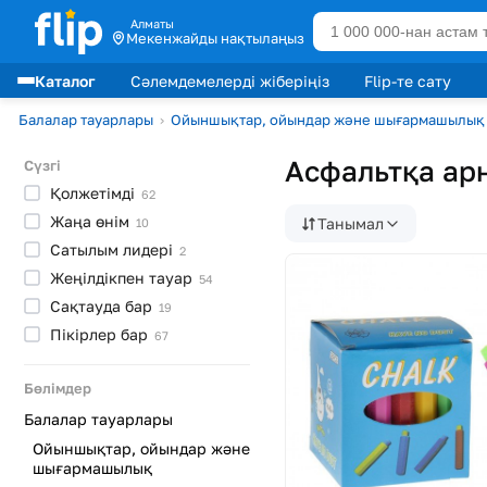
Алматы
Мекенжайды нақтылаңыз
Каталог
Сәлемдемелерді жіберіңіз
Flip-те сату
Сату көшбасшылары
Балалар тауарлары
›
Ойыншықтар, ойындар және шығармашылық
Асфальтқа ар
Сүзгі
Қолжетімді
62
Жаңа
өнім
Танымал
10
Сатылым
лидерi
2
Жеңілдікпен
тауар
54
Сақтауда
бар
19
Пікірлер
бар
67
Бөлімдер
Балалар тауарлары
Ойыншықтар, ойындар және
шығармашылық