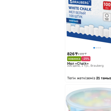
826 ₸
1 101 ₸
новинка
-25%
Мел «Chalk»
100 дана, 1 түс
Brauberg
Тегін жеткіземіз
21 тамы