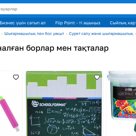
Бизнес үшін сатып ал
Flip Point - ті ашыңыз
Сыйлық кар
›
Шығармашылық пен бос уақыт
›
Сурет салу және шығармашылық
налған борлар мен тақталар