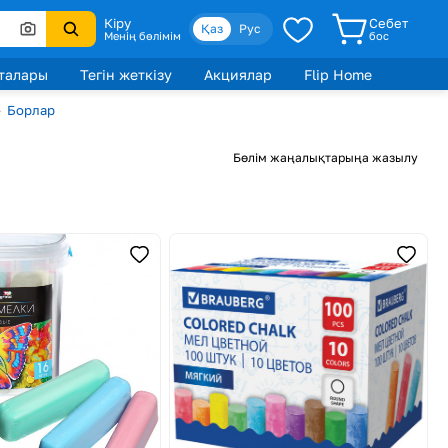
Кіру
Себет
Қаз
Рус
Менің бөлімім
бос
талары
Тегін жеткізу
Акциялар
Flip Home
›
Борлар
Бөлім жаңалықтарыңа жазылу