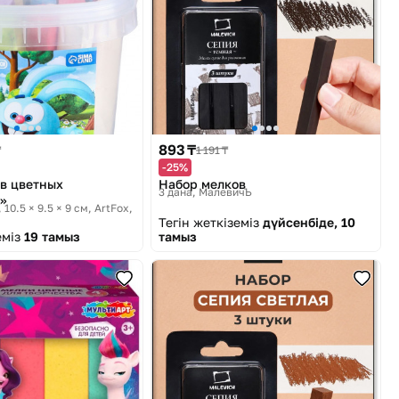
893 ₸
₸
1 191 ₸
-25%
в цветных
Набор мелков
3 дана
МалевичЪ
»
 10.5 × 9.5 × 9 см
ArtFox,
Тегін жеткіземіз
дүйсенбіде, 10
еміз
19 тамыз
тамыз