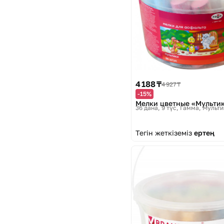
4 188 ₸
4 927 ₸
-15%
Мелки цветные «Мульти
36 дана, 9 түс
Гамма, Мульти
Тегін жеткіземіз
ертең