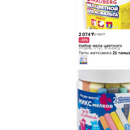
2 074 ₸
2 766 ₸
-25%
Набор мела цветного
20 дана, 5 түс
Brauberg
Тегін жеткіземіз
21 тамы