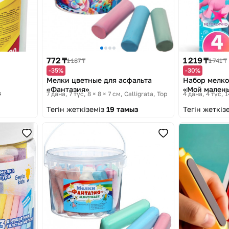
772 ₸
1 219 ₸
1 187 ₸
1 741 ₸
-35%
-30%
Мелки цветные для асфальта
Набор мелко
«Фантазия»
«Мой мален
з
7 дана, 7 түс, 8 × 8 × 7 см
Calligrata, Top
4 дана, 4 түс, 
Тегін жеткіземіз
19 тамыз
Тегін жеткіз