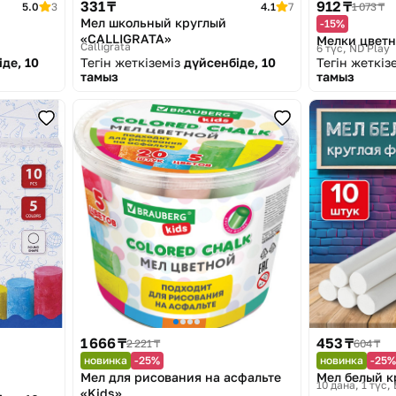
331 ₸
912 ₸
5.0
3
4.1
7
1 073 ₸
Мел школьный круглый
-15%
«CALLIGRATA»
Мелки цвет
Calligrata
6 түс
ND Play
де, 10
Тегін жеткіземіз
дүйсенбіде, 10
Тегін жеткіз
тамыз
тамыз
1 666 ₸
453 ₸
2 221 ₸
604 ₸
новинка
-25%
новинка
-25%
Мел для рисования на асфальте
Мел белый к
10 дана, 1 түс
«Kids»