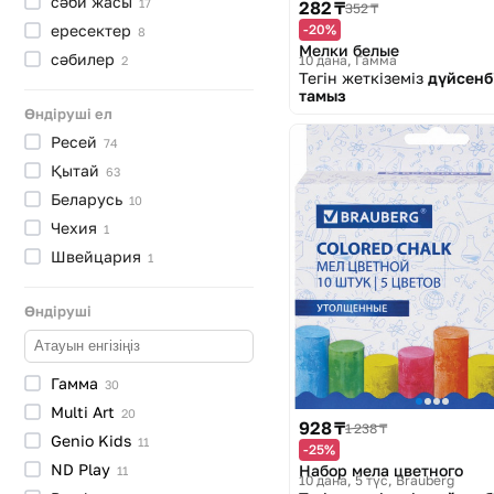
сәби
жасы
17
282 ₸
352 ₸
ересектер
-20%
8
Мелки белые
сәбилер
10 дана
Гамма
2
Тегін жеткіземіз
дүйсенбі
тамыз
Өндіруші ел
Ресей
74
Қытай
63
Беларусь
10
Чехия
1
Швейцария
1
Өндіруші
Гамма
30
Multi
Art
20
928 ₸
1 238 ₸
Genio
Kids
11
-25%
ND
Play
Набор мела цветного
11
10 дана, 5 түс
Brauberg