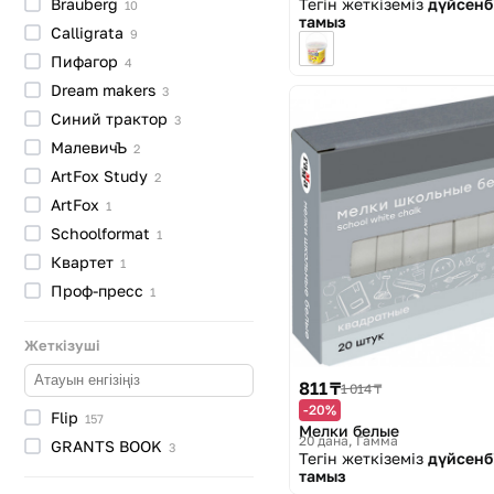
Тегін жеткіземіз
дүйсенбі
Brauberg
10
тамыз
Calligrata
9
Пифагор
4
Dream
makers
3
Синий
трактор
3
МалевичЪ
2
ArtFox
Study
2
ArtFox
1
Schoolformat
1
Квартет
1
Проф-пресс
1
Жеткізуші
811 ₸
1 014 ₸
-20%
Flip
157
Мелки белые
20 дана
Гамма
GRANTS
BOOK
3
Тегін жеткіземіз
дүйсенбі
тамыз