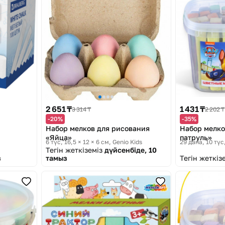
2 651 ₸
1 431 ₸
3 314 ₸
2 202 ₸
-20%
-35%
Набор мелков для рисования
Набор мелк
«Яйца»
патруль»
6 түс, 16,5 × 12 × 6 см
Genio Kids
29 дана, 10 түс
Тегін жеткіземіз
дүйсенбіде, 10
з
тамыз
Тегін жеткіз