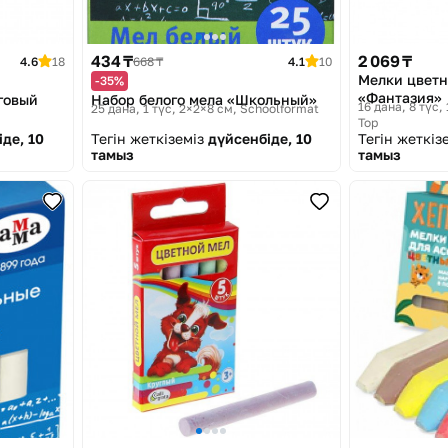
434 ₸
2 069 ₸
4.6
18
668 ₸
4.1
10
Мелки цветн
-35%
«Фантазия»
говый
Набор белого мела «Школьный»
16 дана, 8 түс, 
25 дана, 1 түс, 2×2×8 см
Schoolformat
Top
де, 10
Тегін жеткіземіз
дүйсенбіде, 10
Тегін жеткіз
тамыз
тамыз