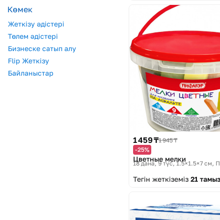
Көмек
Жеткізу әдістері
Төлем әдістері
Бизнеске сатып алу
Flip Жеткізу
Байланыстар
1 459 ₸
1 945 ₸
-25%
Цветные мелки
18 дана, 9 түс, 1.5×1.5×7 см
П
Тегін жеткіземіз
21 тамы