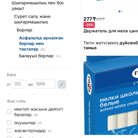
Шығармашылық пен бос
уақыт
Сурет салу және
277 ₸
370 ₸
шығармашылық
-25%
Борлар
Держатель для мела цан
Асфальтқа арналған
Тегін жеткіземіз
дүйсенбі
борлар мен
тамыз
тақталар
161
Балауыз
борлар
106
Баға
от
до
Жас тобы
мектеп жасына дейінгі
балалар
88
оқушылар
46
жасөспірімдер
18