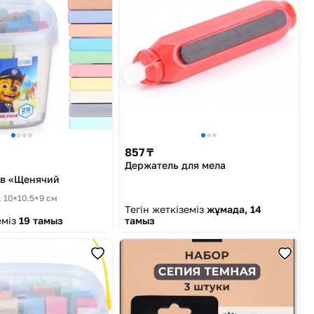
857 ₸
Держатель для мела
ов «Щенячий
, 10×10.5×9 см
Тегін жеткіземіз
жұмада, 14
еміз
19 тамыз
тамыз