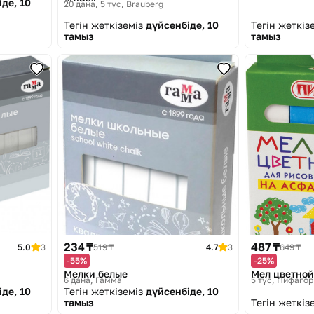
де, 10
20 дана, 5 түс
Brauberg
Тегін жеткіземіз
дүйсенбіде, 10
Тегін жеткіз
тамыз
тамыз
234 ₸
487 ₸
5.0
3
519 ₸
4.7
3
649 ₸
-55%
-25%
Мелки белые
Мел цветной
6 дана
Гамма
5 түс
Пифагор
де, 10
Тегін жеткіземіз
дүйсенбіде, 10
тамыз
Тегін жеткіз