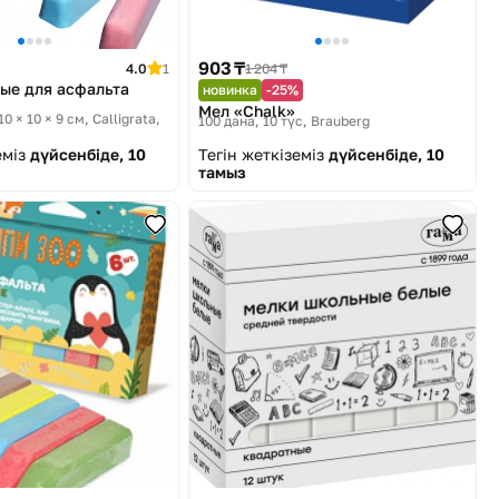
903 ₸
4.0
1
1 204 ₸
ые для асфальта
новинка
-25%
Мел «Chalk»
10 × 10 × 9 см
Calligrata,
100 дана, 10 түс
Brauberg
еміз
дүйсенбіде, 10
Тегін жеткіземіз
дүйсенбіде, 10
тамыз