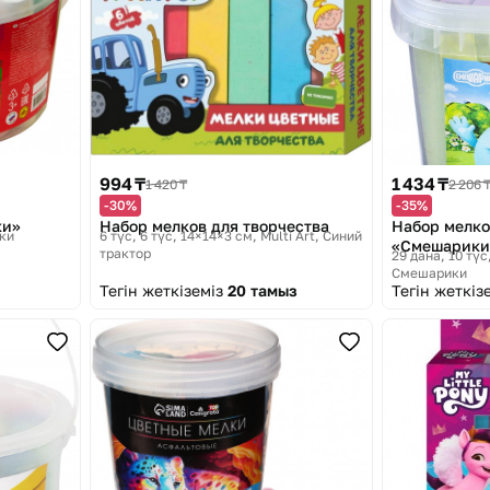
994 ₸
1 434 ₸
1 420 ₸
2 206 
-30%
-35%
ки»
Набор мелков для творчества
Набор мелко
ки
6 түс, 6 түс, 14×14×3 см
Multi Art, Синий
«Смешарики
трактор
29 дана, 10 түс,
Смешарики
Тегін жеткіземіз
20 тамыз
Тегін жеткіз