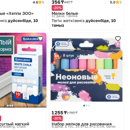
356 ₸
4.6
5
445 ₸
5.0
3
-20%
ные «Хеппи ЗОО»
Мелки белые
12 дана
Гамма
еміз
дүйсенбіде, 10
Тегін жеткіземіз
дүйсенбіде, 10
тамыз
1 255 ₸
1 793 ₸
-30%
руглый мягкий
Набор мелков для рисования
Brauberg, Chalk
8 дана, 8 түс, 14.5×12.5×2.5 см
Genio