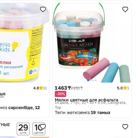
1 463 ₸
4.8
11
2 251 ₸
5.0
1
ные
-35%
ids
Мелки цветные для асфальта
14 дана, 7 түс, 10 × 10 × 9 см
Calligrata,
еміз
сәрсенбіде, 12
Top
Тегін жеткіземіз
19 тамыз