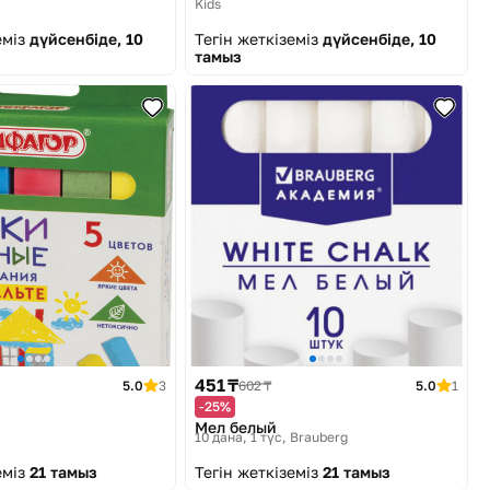
Kids
еміз
дүйсенбіде, 10
Тегін жеткіземіз
дүйсенбіде, 10
тамыз
451 ₸
5.0
3
602 ₸
5.0
1
-25%
Мел белый
10 дана, 1 түс
Brauberg
еміз
21 тамыз
Тегін жеткіземіз
21 тамыз