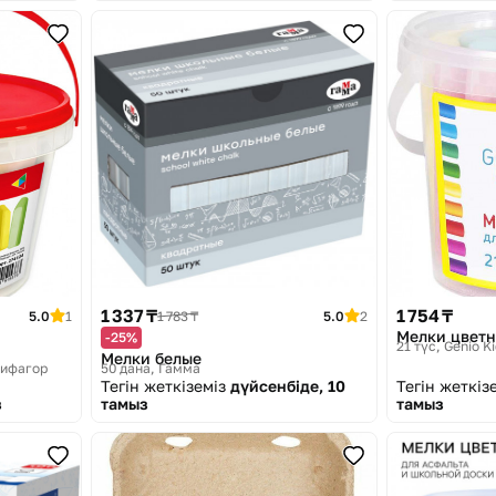
1 337 ₸
1 754 ₸
5.0
1
1 783 ₸
5.0
2
Мелки цвет
-25%
21 түс
Genio K
Мелки белые
ифагор
50 дана
Гамма
Тегін жеткіземіз
дүйсенбіде, 10
Тегін жеткіз
з
тамыз
тамыз