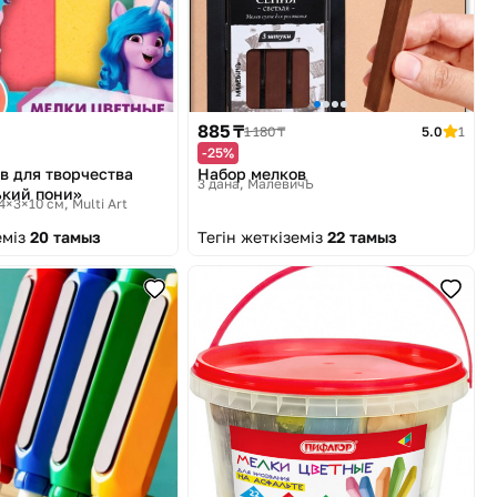
885 ₸
1 180 ₸
5.0
1
-25%
в для творчества
Набор мелков
3 дана
МалевичЪ
ький пони»
14×3×10 см
Multi Art
еміз
20 тамыз
Тегін жеткіземіз
22 тамыз