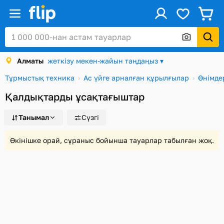
ус
Кіру / Тіркеу
Алматы
жеткізу мекен-жайын таңдаңыз ▾
Каталог
Тұрмыстық техника
Ас үйге арналған құрылғылар
Өнімде
Жеңілдіктер мен акциялар
Қалдықтарды ұсақтағыштар
Сыйлық карталары
Танымал
Сүзгі
Тапсырыстар
Сәлемдемелер
Өкінішке орай, сұраныс бойынша тауарлар табылған жоқ.
Алматы
Себет
Таңдаулы
Қарап шығулар тарихы