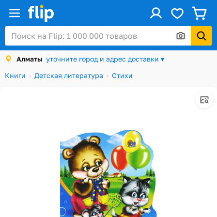
ус
Войти / Регистрация
Алматы
уточните город и адрес доставки ▾
Каталог
Книги
Детская литература
Стихи
Скидки и акции
Подарочные карты
Заказы
Посылки
Алматы
Корзина
Избранное
История просмотров