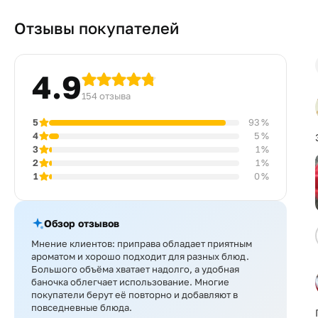
Отзывы покупателей
4.9
154 отзыва
5
93 %
4
5 %
3
1 %
2
1 %
1
0 %
Обзор отзывов
Мнение клиентов: приправа обладает приятным
ароматом и хорошо подходит для разных блюд.
Большого объёма хватает надолго, а удобная
баночка облегчает использование. Многие
покупатели берут её повторно и добавляют в
повседневные блюда.