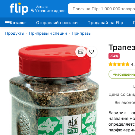
Алматы
Уточните адрес
Каталог
Отправляй посылки
Продавай на Flip
Лидеры продаж
Продукты
›
Приправы и специи
›
Приправы
Трапез
-24%
4.
насыщенны
Цена со ски
Вы эконо
Базилик — о
название мо
определяетс
парфюмерии.