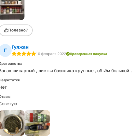
Полезно
7
Гулжан
Г
10 февраля 2022
Проверенная покупка
Достоинства
Запах шикарный , листья базилика крупные , объём большой .
Недостатки
Нет
Отзыв
Советую !