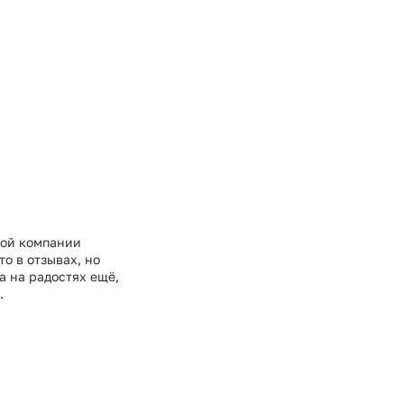
той компании
о в отзывах, но
а на радостях ещё,
.