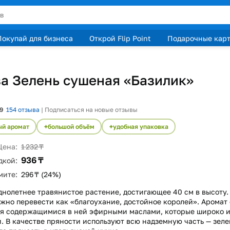
Покупай для бизнеса
Открой Flip Point
Подарочные кар
а Зелень сушеная «Базилик»
9
154
отзыва
|
Подписаться на новые отзывы
й аромат
большой объём
удобная упаковка
Цена:
1 232 ₸
936 ₸
дкой:
мите:
296 ₸ (24%)
днолетнее травянистое растение, достигающее 40 см в высоту.
жно перевести как «благоухание, достойное королей». Аромат 
я содержащимися в ней эфирными маслами, которые широко и
 В качестве пряности используют всю надземную часть — зеле