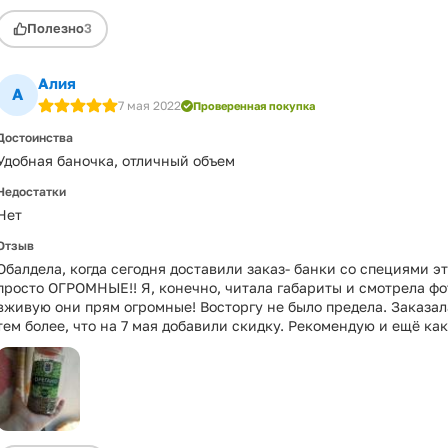
Полезно
3
Алия
А
7 мая 2022
Проверенная покупка
Достоинства
Удобная баночка, отличный объем
Недостатки
Нет
Отзыв
Обалдела, когда сегодня доставили заказ- банки со специями э
просто ОГРОМНЫЕ!! Я, конечно, читала габариты и смотрела фот
вживую они прям огромные! Восторгу не было предела. Заказал
тем более, что на 7 мая добавили скидку. Рекомендую и ещё как