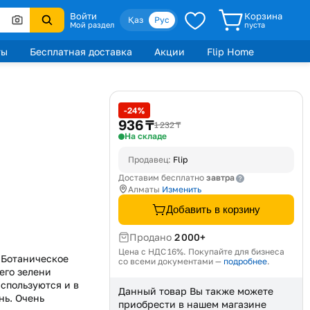
Войти
Корзина
Қаз
Рус
Мой раздел
пуста
ты
Бесплатная доставка
Акции
Flip Home
-24%
936 ₸
1 232 ₸
На складе
Продавец:
Flip
завтра
Доставим бесплатно
Алматы
Изменить
Добавить в корзину
Продано
2 000+
Цена с НДС 16%. Покупайте для бизнеса
 Ботаническое
со всеми документами —
подробнее
.
его зелени
спользуются и в
Данный товар Вы также можете
нь. Очень
приобрести в нашем магазине