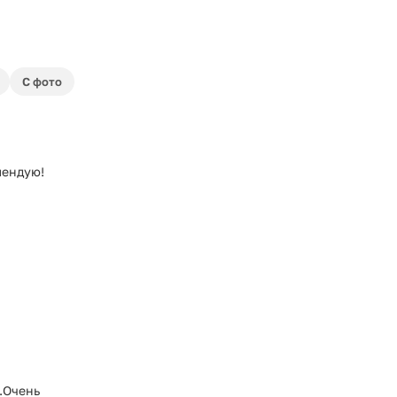
С фото
мендую!
.Очень