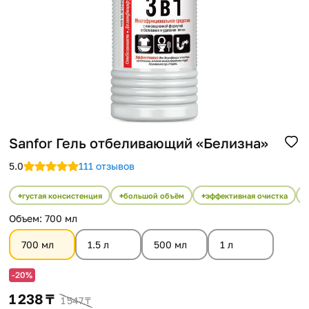
Помощь
Способы доставки
Способы оплаты
Sanfor Гель отбеливающий «Белизна»
5.0
111 отзывов
густая консистенция
большой объём
эффективная очистка
Oбъем
:
700 мл
700 мл
1.5 л
500 мл
1 л
-20%
1 238 ₸
1 547 ₸