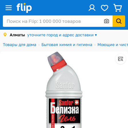
ус
Войти / Регистрация
Алматы
уточните город и адрес доставки ▾
Каталог
Товары для дома
Бытовая химия и гигиена
Моющие и чист
Скидки и акции
Подарочные карты
Заказы
Посылки
Алматы
Корзина
Избранное
История просмотров