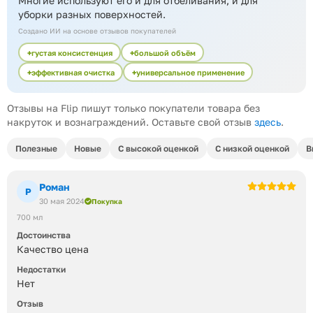
Многие используют его и для отбеливания, и для
уборки разных поверхностей.
Создано ИИ на основе отзывов покупателей
густая консистенция
большой объём
эффективная очистка
универсальное применение
Отзывы на Flip пишут только покупатели товара без
накруток и вознаграждений. Оставьте свой отзыв
здесь
.
Полезные
Новые
С высокой оценкой
С низкой оценкой
В
Роман
Р
30 мая 2024
Покупка
700 мл
Достоинства
Качество цена
Недостатки
Нет
Отзыв