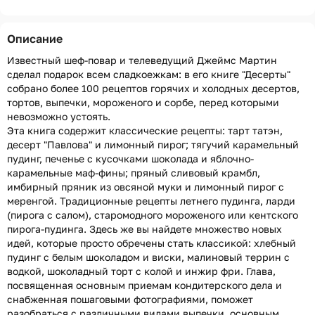
Описание
Известный шеф-повар и телеведущий Джеймс Мартин
сделал подарок всем сладкоежкам: в его книге "Десерты"
собрано более 100 рецептов горячих и холодных десертов,
тортов, выпечки, мороженого и сорбе, перед которыми
невозможно устоять.
Эта книга содержит классические рецепты: тарт татэн,
десерт "Павлова" и лимонный пирог; тягучий карамельный
пудинг, печенье с кусочками шоколада и яблочно-
карамельные маф-фины; пряный сливовый крамбл,
имбирный пряник из овсяной муки и лимонный пирог с
меренгой. Традиционные рецепты летнего пудинга, ларди
(пирога с салом), старомодного мороженого или кентского
пирога-пудинга. Здесь же вы найдете множество новых
идей, которые просто обречены стать классикой: хлебный
пудинг с белым шоколадом и виски, малиновый террин с
водкой, шоколадный торт с колой и инжир фри. Глава,
посвященная основным приемам кондитерского дела и
снабженная пошаговыми фотографиями, поможет
разобраться с различными видами выпечки, основным