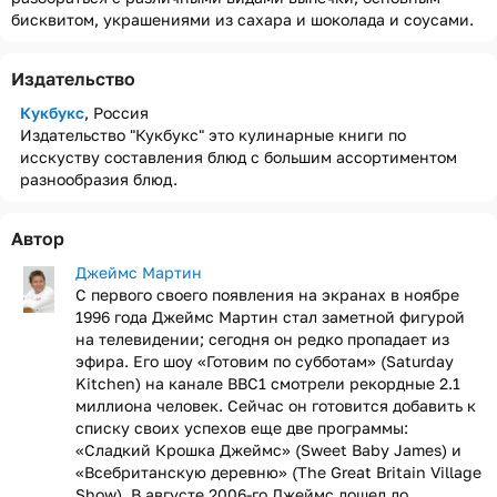
бисквитом, украшениями из сахара и шоколада и соусами.
Издательство
Кукбукс
, Россия
Издательство "Кукбукс" это кулинарные книги по
исскуству составления блюд с большим ассортиментом
разнообразия блюд.
Автор
Джеймс Мартин
С первого своего появления на экранах в ноябре
1996 года Джеймс Мартин стал заметной фигурой
на телевидении; сегодня он редко пропадает из
эфира. Его шоу «Готовим по субботам» (Saturday
Kitchen) на канале BBC1 смотрели рекордные 2.1
миллиона человек. Сейчас он готовится добавить к
списку своих успехов еще две программы:
«Сладкий Крошка Джеймс» (Sweet Baby James) и
«Всебританскую деревню» (The Great Britain Village
Show). В августе 2006-го Джеймс дошел до