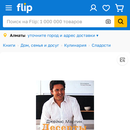
ус
Войти / Регистрация
Алматы
уточните город и адрес доставки ▾
Каталог
Книги
Дом, семья и досуг
Кулинария
Сладости
Скидки и акции
Подарочные карты
Заказы
Посылки
Алматы
Корзина
Избранное
История просмотров